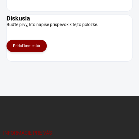
Diskusia
Buďte prvý, kto napíše príspevok k tejto položke.
Pridať komentár
Z
á
p
ä
t
i
INFORMÁCIE PRE VÁS