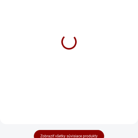
SKLADOM
NA DOTAZ
Nabíjačka CTEK MXS 5.0
Nabíjačka CTEK MXS 10
NEW 12V 5A
12V 10A
89 €
204 €
Do košíka
Do košíka
CTEK MXS 5.0 NEW je vylepšená
🔋 Nabíjačka CTEK MXS 10 –
plne automatická 8-kroková
plne automatická 8-kroková
nabíjačka 🔋 s tepelným čidlom
nabíjačka pre všetky 12V olovo-
🌡️. Vhodná pre všetky 12V batérie,
kyselinové batérie (mokré, Ca/Ca,
vrátane AGM a GEL. Má režim na
AGM, gélové). Diagnostikuje stav
oživenie hlboko vybitých...
batérie, obsahuje režim...
Zobraziť všetky súvisiace produkty