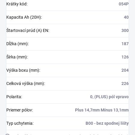
Krátky kód
:
054P
Kapacita Ah (20H)
:
40
Štartovací prúd (A) EN
:
300
Dĺžka (mm)
:
187
Šírka (mm)
:
126
Výška boxu (mm)
:
204
Celková výška (mm)
:
226
Polarita
:
0, (PLUS) pól vpravo
Priemer pólov
:
Plus 14,7mm Mínus 13,1mm
Typ uchytenia
:
B00 - bez spodnej lišty