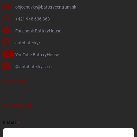
objednavky
@
batterycentrum.sk
+421 948 636 363
Facebook BatteryHouse
autobaterky/
YouTube BatteryHouse
@autobaterky.s.r.o
FACEBOOK
PRIHLÁSENIE
E-MAIL