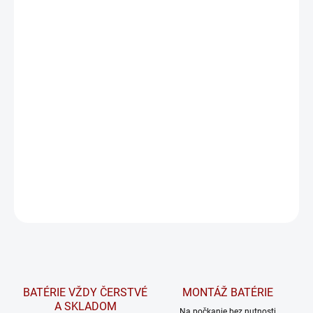
bežnou spotrebou energie
🔋. Vďaka
vyváženému pomeru ceny,
kvality a výkonu
⚖️ sú ideálnou voľbou pre
každodenné jazdenie
🛣️. Ponúkajú
stabilný štartovací výkon
⚡,
dlhú životnosť
⏳ a
minimálnu údržbu
🧰.
Pri osobnom odbere na predajni platí táto cena pri odovzdaní
starého kusu adekvátnej veľkosti.
Na požiadanie overíme dostupnosť tovaru a v prípade potreby
vám radi pomôžeme nájsť vhodnú alternatívu.
DETAILNÉ INFORMÁCIE
OPÝTAŤ SA
STRÁŽIŤ
BATÉRIE VŽDY ČERSTVÉ
MONTÁŽ BATÉRIE
A SKLADOM
Na počkanie bez nutnosti