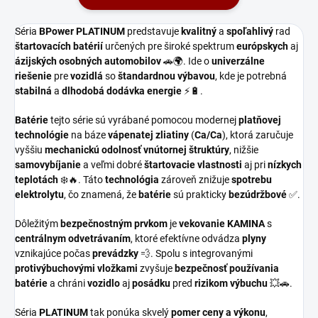
Séria
BPower PLATINUM
predstavuje
kvalitný
a
spoľahlivý
rad
štartovacích batérií
určených pre široké spektrum
európskych
aj
ázijských osobných automobilov
🚗🌍. Ide o
univerzálne
riešenie
pre
vozidlá
so
štandardnou výbavou
, kde je potrebná
stabilná
a
dlhodobá dodávka energie
⚡🔋.
Batérie
tejto série sú vyrábané pomocou modernej
platňovej
technológie
na báze
vápenatej zliatiny
(
Ca/Ca
), ktorá zaručuje
vyššiu
mechanickú odolnosť
vnútornej štruktúry
, nižšie
samovybíjanie
a veľmi dobré
štartovacie vlastnosti
aj pri
nízkych
teplotách
❄️🔥. Táto
technológia
zároveň znižuje
spotrebu
elektrolytu
, čo znamená, že
batérie
sú prakticky
bezúdržbové
✅.
Dôležitým
bezpečnostným prvkom
je
vekovanie KAMINA
s
centrálnym odvetrávaním
, ktoré efektívne odvádza
plyny
vznikajúce počas
prevádzky
💨. Spolu s integrovanými
protivýbuchovými vložkami
zvyšuje
bezpečnosť používania
batérie
a chráni
vozidlo
aj
posádku
pred
rizikom výbuchu
💥🚗.
Séria
PLATINUM
tak ponúka skvelý
pomer ceny a výkonu
,