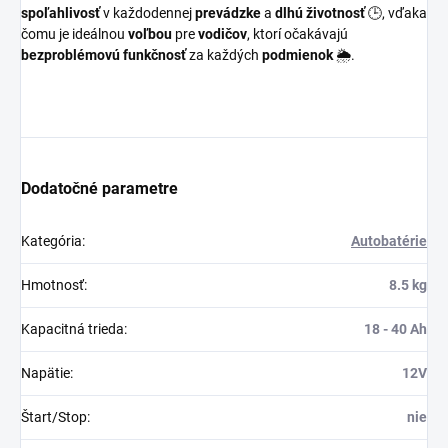
spoľahlivosť
v každodennej
prevádzke
a
dlhú životnosť
🕒, vďaka
čomu je ideálnou
voľbou
pre
vodičov
, ktorí očakávajú
bezproblémovú funkčnosť
za každých
podmienok
🌦️.
Dodatočné parametre
Kategória
:
Autobatérie
Hmotnosť
:
8.5 kg
Kapacitná trieda
:
18 - 40 Ah
Napätie
:
12V
Štart/Stop
:
nie