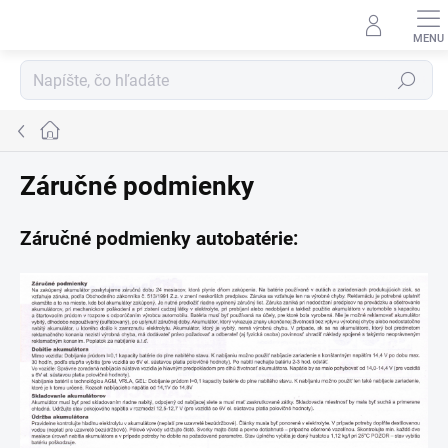
Prejsť
na
obsah
Hľadať
Domov
Záručné podmienky
Záručné podmienky autobatérie: