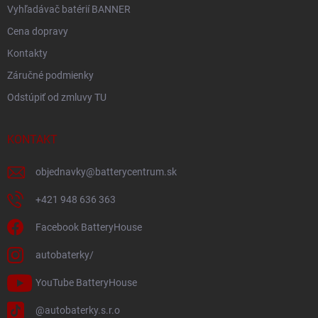
Vyhľadávač batérií BANNER
Cena dopravy
Kontakty
Záručné podmienky
Odstúpiť od zmluvy TU
KONTAKT
objednavky
@
batterycentrum.sk
+421 948 636 363
Facebook BatteryHouse
autobaterky/
YouTube BatteryHouse
@autobaterky.s.r.o