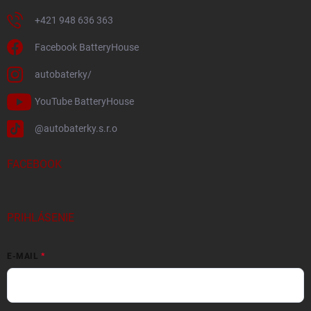
+421 948 636 363
Facebook BatteryHouse
autobaterky/
YouTube BatteryHouse
@autobaterky.s.r.o
FACEBOOK
PRIHLÁSENIE
E-MAIL