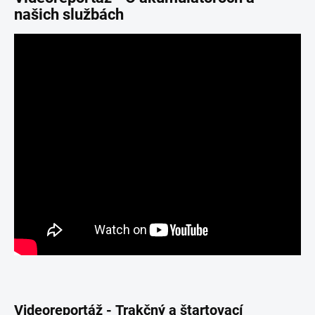
našich službách
Videoreportáž -
Trakčný a štartovací