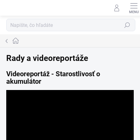
Prejsť
na
obsah
Hľadať
Domov
Rady a videoreportáže
Videoreportáž - Starostlivosť o
akumulátor