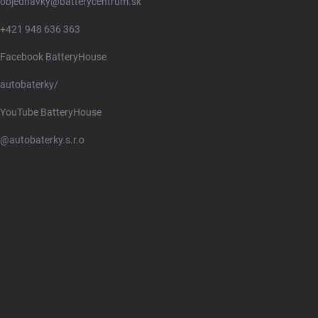
objednavky
@
batterycentrum.sk
+421 948 636 363
Facebook BatteryHouse
autobaterky/
YouTube BatteryHouse
@autobaterky.s.r.o