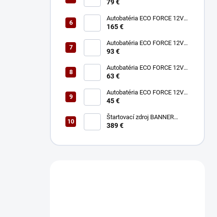
75Ah 680A
79 €
Autobatéria ECO FORCE 12V
180Ah 1050A
165 €
Autobatéria ECO FORCE 12V
100Ah 760A
93 €
Autobatéria ECO FORCE 12V
60Ah 490A
63 €
Autobatéria ECO FORCE 12V
45Ah 360A
45 €
Štartovací zdroj BANNER
BOOSTER 12V P3 EVO MAX
389 €
Máte otázku?
Obráťte sa na nás.