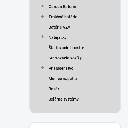
n
Garden Batérie
e
l
Trakčné batérie
Batérie VZV
Nabíjačky
Štartovacie boostre
Štartovacie vozíky
Príslušenstvo
Meniče napätia
Bazár
Solárne systémy