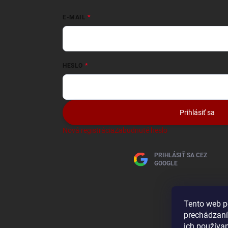
E-MAIL
HESLO
Prihlásiť sa
Nová registrácia
Zabudnuté heslo
PRIHLÁSIŤ SA CEZ
GOOGLE
Tento web p
prechádzaní
ich používa