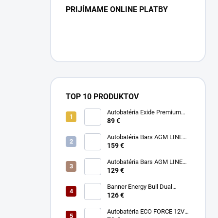
PRIJÍMAME ONLINE PLATBY
TOP 10 PRODUKTOV
Autobatéria Exide Premium
12V 77Ah 760A
89 €
Autobatéria Bars AGM LINE
12V 95Ah 850A
159 €
Autobatéria Bars AGM LINE
12V 70Ah 760A
129 €
Banner Energy Bull Dual
Power 12V 75Ah 680A
126 €
Autobatéria ECO FORCE 12V