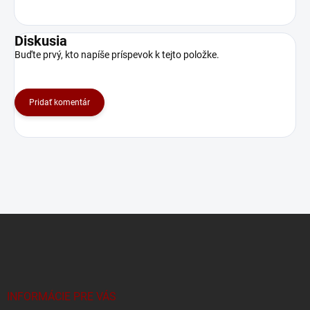
Diskusia
Buďte prvý, kto napíše príspevok k tejto položke.
Pridať komentár
Z
á
p
ä
t
i
INFORMÁCIE PRE VÁS