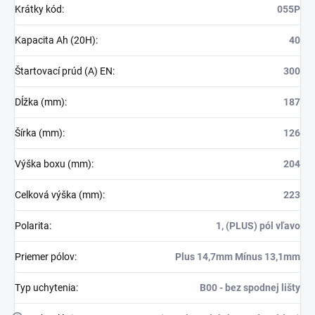
Krátky kód
:
055P
Kapacita Ah (20H)
:
40
Štartovací prúd (A) EN
:
300
Dĺžka (mm)
:
187
Šírka (mm)
:
126
Výška boxu (mm)
:
204
Celková výška (mm)
:
223
Polarita
:
1, (PLUS) pól vľavo
Priemer pólov
:
Plus 14,7mm Mínus 13,1mm
Typ uchytenia
:
B00 - bez spodnej lišty