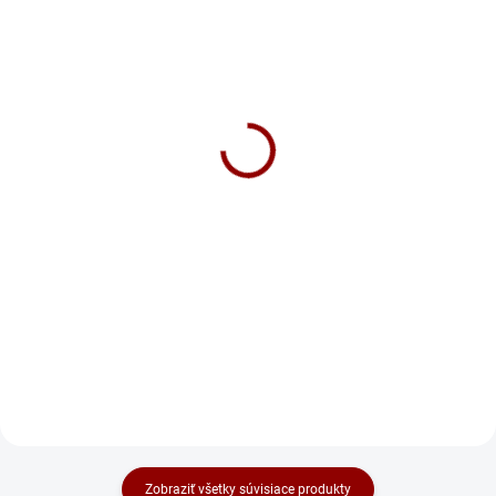
SKLADOM
NA DOTAZ
Nabíjačka CTEK MXS 5.0
Nabíjačka CTEK MXS 7.0
NEW 12V 5A
12V 7A
89 €
167 €
Do košíka
Do košíka
CTEK MXS 5.0 NEW je vylepšená
⚡ Nabíjačka CTEK MXS 7.0 –
plne automatická 8-kroková
plne automatická 8-kroková
nabíjačka 🔋 s tepelným čidlom
univerzálna nabíjačka pre všetky
🌡️. Vhodná pre všetky 12V batérie,
12V batérie (kvapalný elektrolyt,
vrátane AGM a GEL. Má režim na
MF, Ca/Ca, AGM, GEL). 🔋
oživenie hlboko vybitých...
Diagnostikuje stav batérie,...
Zobraziť všetky súvisiace produkty