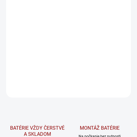
bežnou spotrebou energie
🔋. Vďaka
vyváženému pomeru ceny,
kvality a výkonu
⚖️ sú ideálnou voľbou pre
každodenné jazdenie
🛣️. Ponúkajú
stabilný štartovací výkon
⚡,
dlhú životnosť
⏳ a
minimálnu údržbu
🧰.
Pri osobnom odbere na predajni platí táto cena pri odovzdaní
starého kusu adekvátnej veľkosti.
Na požiadanie overíme dostupnosť tovaru a v prípade potreby
vám radi pomôžeme nájsť vhodnú alternatívu.
DETAILNÉ INFORMÁCIE
OPÝTAŤ SA
STRÁŽIŤ
BATÉRIE VŽDY ČERSTVÉ
MONTÁŽ BATÉRIE
A SKLADOM
Na počkanie bez nutnosti