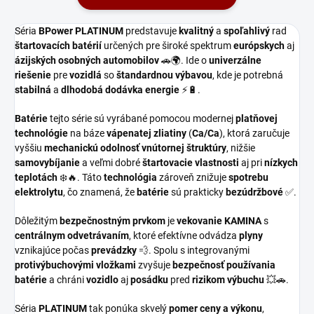
Séria
BPower PLATINUM
predstavuje
kvalitný
a
spoľahlivý
rad
štartovacích batérií
určených pre široké spektrum
európskych
aj
ázijských osobných automobilov
🚗🌍. Ide o
univerzálne
riešenie
pre
vozidlá
so
štandardnou výbavou
, kde je potrebná
stabilná
a
dlhodobá dodávka energie
⚡🔋.
Batérie
tejto série sú vyrábané pomocou modernej
platňovej
technológie
na báze
vápenatej zliatiny
(
Ca/Ca
), ktorá zaručuje
vyššiu
mechanickú odolnosť
vnútornej štruktúry
, nižšie
samovybíjanie
a veľmi dobré
štartovacie vlastnosti
aj pri
nízkych
teplotách
❄️🔥. Táto
technológia
zároveň znižuje
spotrebu
elektrolytu
, čo znamená, že
batérie
sú prakticky
bezúdržbové
✅.
Dôležitým
bezpečnostným prvkom
je
vekovanie KAMINA
s
centrálnym odvetrávaním
, ktoré efektívne odvádza
plyny
vznikajúce počas
prevádzky
💨. Spolu s integrovanými
protivýbuchovými vložkami
zvyšuje
bezpečnosť používania
batérie
a chráni
vozidlo
aj
posádku
pred
rizikom výbuchu
💥🚗.
Séria
PLATINUM
tak ponúka skvelý
pomer ceny a výkonu
,