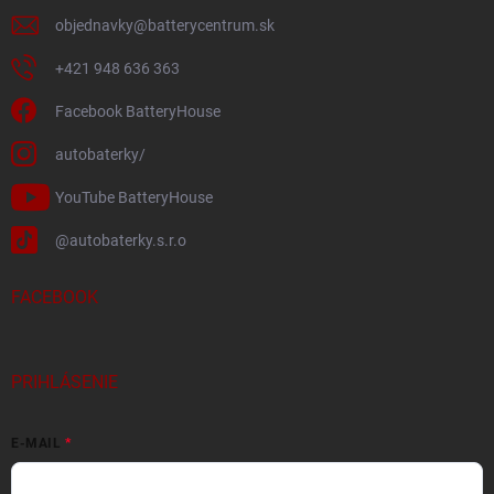
objednavky
@
batterycentrum.sk
+421 948 636 363
Facebook BatteryHouse
autobaterky/
YouTube BatteryHouse
@autobaterky.s.r.o
FACEBOOK
PRIHLÁSENIE
E-MAIL