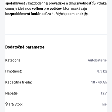
spoľahlivosť
v každodennej
prevádzke
a
dlhú životnosť
🕒, vďaka
čomu je ideálnou
voľbou
pre
vodičov
, ktorí očakávajú
bezproblémovú funkčnosť
za každých
podmienok
🌦️.
Dodatočné parametre
Kategória
:
Autobatérie
Hmotnosť
:
8.5 kg
Kapacitná trieda
:
18 - 40 Ah
Napätie
:
12V
Štart/Stop
:
nie