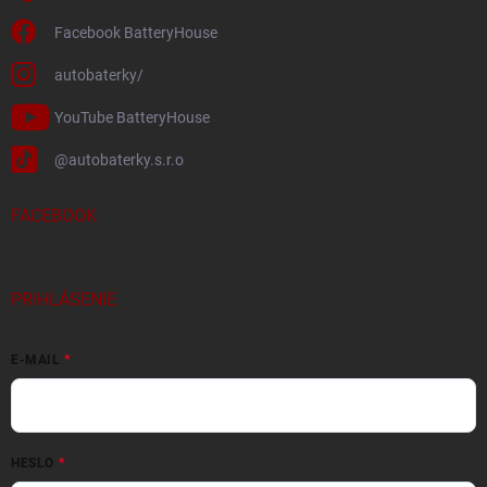
Facebook BatteryHouse
autobaterky/
YouTube BatteryHouse
@autobaterky.s.r.o
FACEBOOK
PRIHLÁSENIE
E-MAIL
HESLO