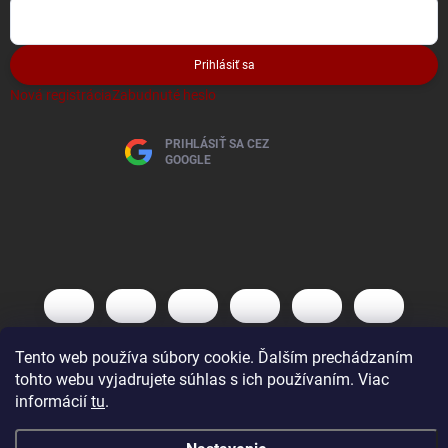
Prihlásiť sa
Nová registrácia
Zabudnuté heslo
PRIHLÁSIŤ SA CEZ
GOOGLE
Tento web používa súbory cookie. Ďalším prechádzaním
tohto webu vyjadrujete súhlas s ich používaním. Viac
informácií
tu
.
Copyright 2026
AutoBaterky
. Všetky práva vyhradené.