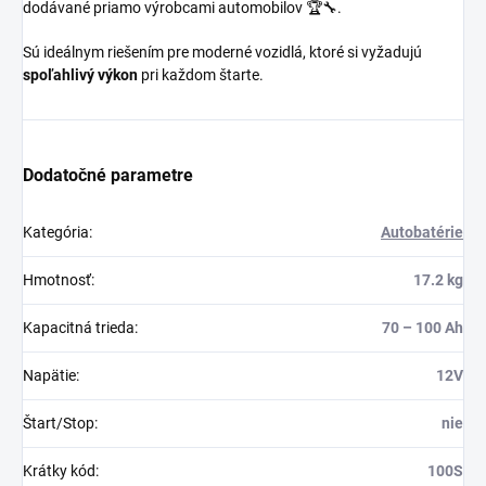
dodávané priamo výrobcami automobilov 🏆🔧.
Sú ideálnym riešením pre moderné vozidlá, ktoré si vyžadujú
spoľahlivý výkon
pri každom štarte.
Dodatočné parametre
Kategória
:
Autobatérie
Hmotnosť
:
17.2 kg
Kapacitná trieda
:
70 – 100 Ah
Napätie
:
12V
Štart/Stop
:
nie
Krátky kód
:
100S