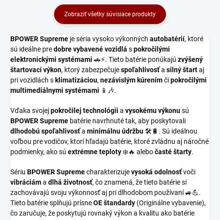
Zobraziť všetky súvisiace produkty
BPOWER Supreme
je séria vysoko výkonných
autobatérií
, ktoré
sú ideálne pre
dobre vybavené vozidlá
s
pokročilými
elektronickými systémami
🚗⚡. Tieto batérie ponúkajú
zvýšený
štartovací výkon
, ktorý zabezpečuje
spoľahlivosť
a
silný štart
aj
pri vozidlách s
klimatizáciou
,
nezávislým kúrením
či
pokročilými
multimediálnymi systémami
📱🎶.
Vďaka svojej
pokročilej technológii
a
vysokému výkonu
sú
BPOWER Supreme
batérie navrhnuté tak, aby poskytovali
dlhodobú spoľahlivosť
a
minimálnu údržbu
🛠️🔋. Sú ideálnou
voľbou pre vodičov, ktorí hľadajú batérie, ktoré zvládnu aj náročné
podmienky, ako sú
extrémne teploty
❄️🔥 alebo
časté štarty
.
Sériu
BPOWER Supreme
charakterizuje
vysoká odolnosť
voči
vibráciám
a
dlhá životnosť
, čo znamená, že tieto batérie si
zachovávajú svoju výkonnosť aj pri dlhodobom používaní 🚙💪.
Tieto batérie splňujú prísne
OE štandardy
(Originálne vybavenie),
čo zaručuje, že poskytujú rovnaký výkon a kvalitu ako batérie