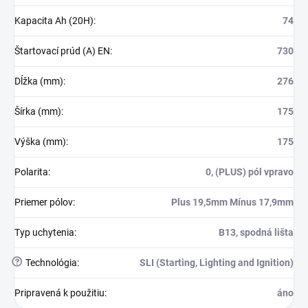
Kapacita Ah (20H)
:
74
Štartovací prúd (A) EN
:
730
Dĺžka (mm)
:
276
Šírka (mm)
:
175
Výška (mm)
:
175
Polarita
:
0, (PLUS) pól vpravo
Priemer pólov
:
Plus 19,5mm Mínus 17,9mm
Typ uchytenia
:
B13, spodná lišta
?
Technológia
:
SLI (Starting, Lighting and Ignition)
Pripravená k použitiu
:
áno