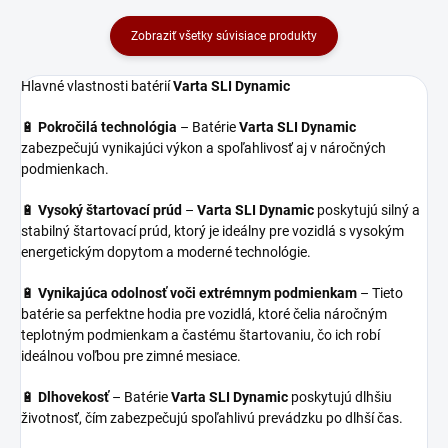
Zobraziť všetky súvisiace produkty
Hlavné vlastnosti batérií
Varta SLI Dynamic
🔋
Pokročilá technológia
– Batérie
Varta SLI Dynamic
zabezpečujú vynikajúci výkon a spoľahlivosť aj v náročných
podmienkach.
🔋
Vysoký štartovací prúd
–
Varta SLI Dynamic
poskytujú silný a
stabilný štartovací prúd, ktorý je ideálny pre vozidlá s vysokým
energetickým dopytom a moderné technológie.
🔋
Vynikajúca odolnosť voči extrémnym podmienkam
– Tieto
batérie sa perfektne hodia pre vozidlá, ktoré čelia náročným
teplotným podmienkam a častému štartovaniu, čo ich robí
ideálnou voľbou pre zimné mesiace.
🔋
Dlhovekosť
– Batérie
Varta SLI Dynamic
poskytujú dlhšiu
životnosť, čím zabezpečujú spoľahlivú prevádzku po dlhší čas.