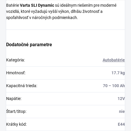
Batérie
Varta SLI Dynamic
sú ideálnym riešením pre moderné
vozidlá, ktoré vyžadujú vyšší výkon, dlhšiu životnosť a
spoľahlivosť v náročných podmienkach.
Dodatočné parametre
Kategória
:
Autobatérie
Hmotnosť
:
17.7 kg
Kapacitná trieda
:
70 – 100 Ah
Napätie
:
12V
Štart/Stop
:
nie
Krátky kód
:
E44