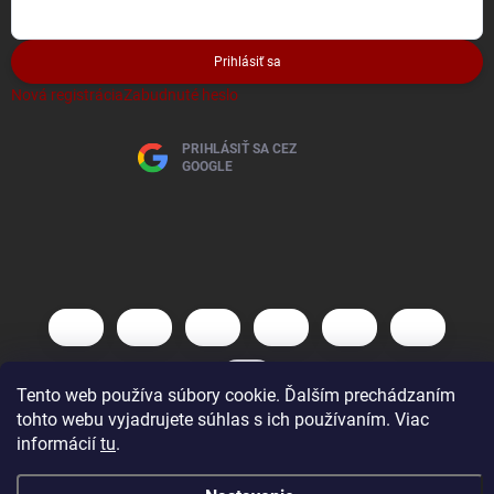
Prihlásiť sa
Nová registrácia
Zabudnuté heslo
PRIHLÁSIŤ SA CEZ
GOOGLE
Tento web používa súbory cookie. Ďalším prechádzaním
tohto webu vyjadrujete súhlas s ich používaním. Viac
informácií
tu
.
Copyright 2026
AutoBaterky
. Všetky práva vyhradené.
Vytvoril Shoptet