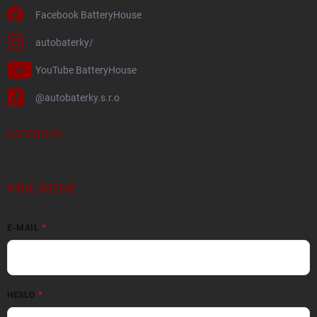
Facebook BatteryHouse
autobaterky/
YouTube BatteryHouse
@autobaterky.s.r.o
FACEBOOK
PRIHLÁSENIE
E-MAIL
HESLO