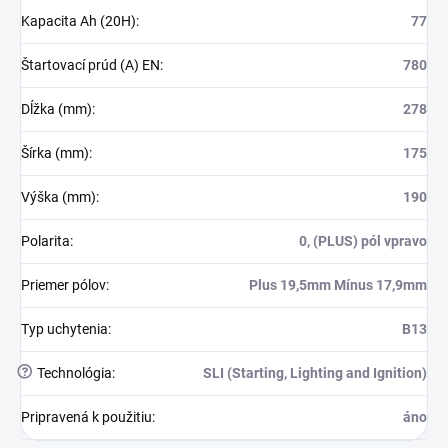
Kapacita Ah (20H)
:
77
Štartovací prúd (A) EN
:
780
Dĺžka (mm)
:
278
Šírka (mm)
:
175
Výška (mm)
:
190
Polarita
:
0, (PLUS) pól vpravo
Priemer pólov
:
Plus 19,5mm Mínus 17,9mm
Typ uchytenia
:
B13
?
Technológia
:
SLI (Starting, Lighting and Ignition)
Pripravená k použitiu
:
áno