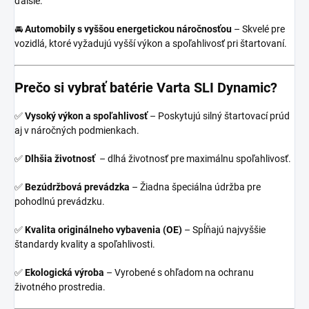
ďalšie.
🚘
Automobily s vyššou energetickou náročnosťou
– Skvelé pre
vozidlá, ktoré vyžadujú vyšší výkon a spoľahlivosť pri štartovaní.
Prečo si vybrať batérie
Varta SLI Dynamic
?
✅
Vysoký výkon a spoľahlivosť
– Poskytujú silný štartovací prúd
aj v náročných podmienkach.
✅
Dlhšia životnosť
– dlhá životnosť pre maximálnu spoľahlivosť.
✅
Bezúdržbová prevádzka
– Žiadna špeciálna údržba pre
pohodlnú prevádzku.
✅
Kvalita originálneho vybavenia (OE)
– Spĺňajú najvyššie
štandardy kvality a spoľahlivosti.
✅
Ekologická výroba
– Vyrobené s ohľadom na ochranu
životného prostredia.