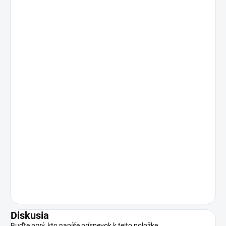
Diskusia
Buďte prvý, kto napíše príspevok k tejto položke.