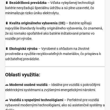
🔋
Bezúdržbová prevádzka
– Vďaka vylepšenej technológii
batérie nevyžadujú špeciálnu údržbu a sú plne uzavreté, čo
minimalizuje riziko úniku elektrolytu.
🔋
Kvalita originálneho vybavenia (OE)
– Batérie spĺňajú
najvyššie štandardy kvality originálneho vybavenia, čo znamená,
že sú rovnako spoľahlivé ako batérie inštalované priamo vo
vozidle pri výrobe.
🔋
Ekologická výroba
– Vyrobené s ohľadom na životné
prostredie a využitie recyklovateľných materiálov, čo prispieva k
udržateľnej prevádzke.
Oblasti využitia:
🚗
Moderné osobné vozidlá
– Ideálne pre vozidlá s pokročilými
elektrickými systémami a zvýšenými energetickými nárokmi.
🚙
Vozidlá s vyspelými technológiami
– Perfektné pre vozidlá
vybavené modernými technológiami, ako sú asistenčné systémy a