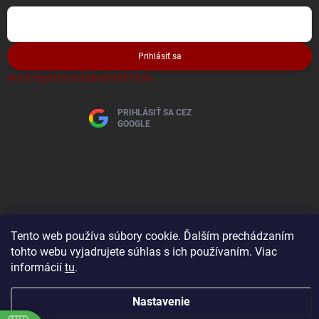
Prihlásiť sa
Nová registrácia
Zabudnuté heslo
PRIHLÁSIŤ SA CEZ
GOOGLE
Tento web používa súbory cookie. Ďalším prechádzaním
tohto webu vyjadrujete súhlas s ich používaním. Viac
informácií
tu
.
Nastavenie
Copyright 2026
AutoBaterky
. Všetky práva vyhradené.