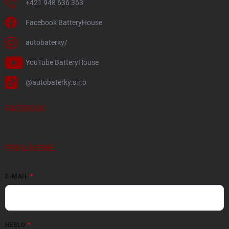
+421 948 636 363
Facebook BatteryHouse
autobaterky/
YouTube BatteryHouse
@autobaterky.s.r.o
FACEBOOK
PRIHLÁSENIE
E-MAIL
HESLO