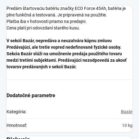
Predám štartovaciu batériu značky ECO Force 45Ah, batéria je
plne funkčná a testovaná. Je pripravená na použitie.
Platba iba v hotovosti priamo na predajni.
Cena platí pri odovzdaní starého kusu.
V sekcii Bazár, nepredáva a neuzatvára kúpnu zmluvu
Predávajúci, ale tretie vopred nedefinované fyzické osoby.
Sekcia Bazár slúži na umožnenie predaja použitého tovaru
medzi tretími subjektami. Predávajúci nezodpovedá za akosť
tovarov predávaných v sekcií Bazár.
Dodatočné parametre
Kategória
:
Bazár
Hmotnosť
:
10 kg