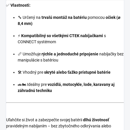
✅
Vlastnosti:
🔧 Určený na
trvalú montáž na batériu
pomocou
očiek (⌀
8,4 mm)
⚡
Kompatibilný so všetkými CTEK nabíjačkami
s
CONNECT systémom
📏 Umožňuje
rýchle a jednoduché pripojenie
nabíjačky bez
manipulácie s batériou
🛠️ Vhodný pre
skryté alebo ťažko prístupné batérie
🚗🏍️ Ideálny pre
vozidlá, motocykle, lode, karavany aj
záhradnú techniku
Uľahčite si život a zabezpečte svojej batérii
dlhú životnosť
pravidelným nabíjaním – bez zbytočného odkrývania alebo