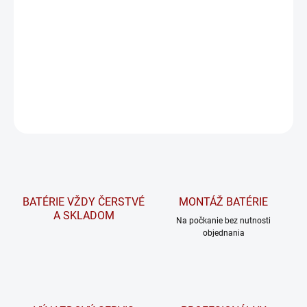
⚡.
Na požiadanie overíme dostupnosť tovaru a v prípade potreby
vám radi pomôžeme nájsť vhodnú alternatívu.
DETAILNÉ INFORMÁCIE
OPÝTAŤ SA
STRÁŽIŤ
BATÉRIE VŽDY ČERSTVÉ
MONTÁŽ BATÉRIE
A SKLADOM
Na počkanie bez nutnosti
objednania