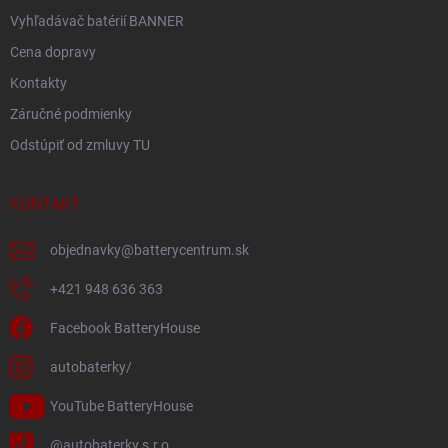
Vyhľadávač batérií BANNER
Cena dopravy
Kontakty
Záručné podmienky
Odstúpiť od zmluvy TU
KONTAKT
objednavky
@
batterycentrum.sk
+421 948 636 363
Facebook BatteryHouse
autobaterky/
YouTube BatteryHouse
@autobaterky.s.r.o