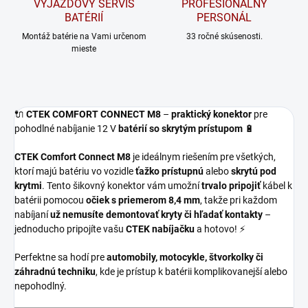
VÝJAZDOVÝ SERVIS
PROFESIONÁLNY
BATÉRIÍ
PERSONÁL
Montáž batérie na Vami určenom
33 ročné skúsenosti.
mieste
🔌
CTEK COMFORT CONNECT M8
–
praktický konektor
pre
pohodlné nabíjanie 12 V
batérií so skrytým prístupom
🔋
CTEK Comfort Connect M8
je ideálnym riešením pre všetkých,
ktorí majú batériu vo vozidle
ťažko prístupnú
alebo
skrytú pod
krytmi
. Tento šikovný konektor vám umožní
trvalo pripojiť
kábel k
batérii pomocou
očiek s priemerom 8,4 mm
, takže pri každom
nabíjaní
už nemusíte demontovať kryty či hľadať kontakty
–
jednoducho pripojíte vašu
CTEK nabíjačku
a hotovo! ⚡
Perfektne sa hodí pre
automobily, motocykle, štvorkolky či
záhradnú techniku
, kde je prístup k batérii komplikovanejší alebo
nepohodlný.