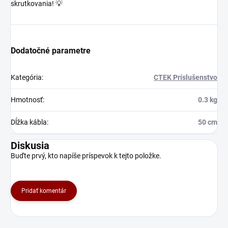
skrutkovania! 💡
Dodatočné parametre
Kategória
:
CTEK Príslušenstvo
Hmotnosť
:
0.3 kg
Dĺžka kábla
:
50 cm
Diskusia
Buďte prvý, kto napíše príspevok k tejto položke.
Pridať komentár