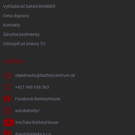
Vyhľadávač batérií BANNER
Cena dopravy
Kontakty
Záručné podmienky
Odstúpiť od zmluvy TU
KONTAKT
objednavky
@
batterycentrum.sk
+421 948 636 363
Facebook BatteryHouse
autobaterky/
YouTube BatteryHouse
@autobaterky.s.r.o