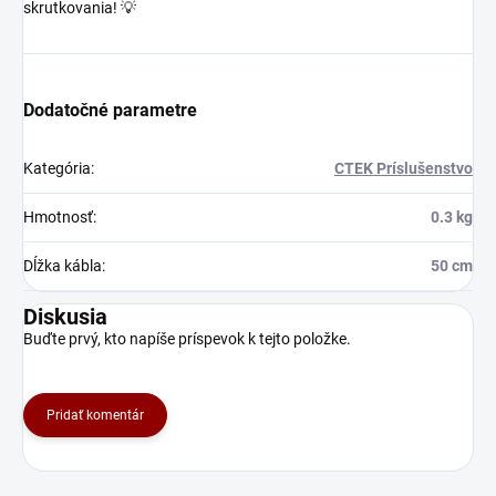
skrutkovania! 💡
Dodatočné parametre
Kategória
:
CTEK Príslušenstvo
Hmotnosť
:
0.3 kg
Dĺžka kábla
:
50 cm
Diskusia
Buďte prvý, kto napíše príspevok k tejto položke.
Pridať komentár