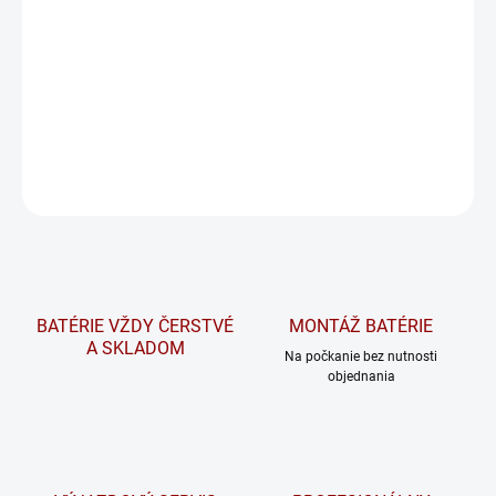
⚡.
Na požiadanie overíme dostupnosť tovaru a v prípade potreby
vám radi pomôžeme nájsť vhodnú alternatívu.
DETAILNÉ INFORMÁCIE
OPÝTAŤ SA
STRÁŽIŤ
BATÉRIE VŽDY ČERSTVÉ
MONTÁŽ BATÉRIE
A SKLADOM
Na počkanie bez nutnosti
objednania