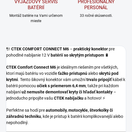
VÝJAZDOVÝ SERVIS
PROFESIONÁLNY
BATÉRIÍ
PERSONÁL
Montáž batérie na Vami určenom
33 ročné skúsenosti.
mieste
🔌
CTEK COMFORT CONNECT M6
–
praktický konektor
pre
pohodlné nabíjanie 12 V
batérií so skrytým prístupom
🔋
CTEK Comfort Connect M6
je ideálnym riešením pre všetkých,
ktorí majú batériu vo vozidle
ťažko prístupnú
alebo
skrytú pod
krytmi
. Tento šikovný konektor vám umožní
trvalo pripojiť
kábel k
batérii pomocou
očiek s priemerom 6,4 mm
, takže pri každom
nabíjaní
už nemusíte demontovať kryty či hľadať kontakty
–
jednoducho pripojíte vašu
CTEK nabíjačku
a hotovo! ⚡
Perfektne sa hodí pre
automobily, motocykle, štvorkolky či
záhradnú techniku
, kde je prístup k batérii komplikovanejší alebo
nepohodlný.