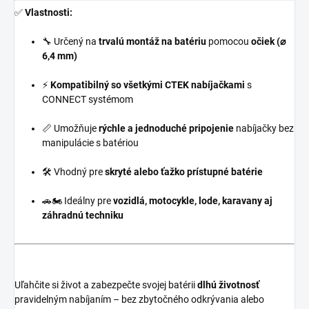
✅
Vlastnosti:
🔧 Určený na
trvalú montáž na batériu
pomocou
očiek (⌀
6,4 mm)
⚡
Kompatibilný so všetkými CTEK nabíjačkami
s
CONNECT systémom
📏 Umožňuje
rýchle a jednoduché pripojenie
nabíjačky bez
manipulácie s batériou
🛠️ Vhodný pre
skryté alebo ťažko prístupné batérie
🚗🏍️ Ideálny pre
vozidlá, motocykle, lode, karavany aj
záhradnú techniku
Uľahčite si život a zabezpečte svojej batérii
dlhú životnosť
pravidelným nabíjaním – bez zbytočného odkrývania alebo