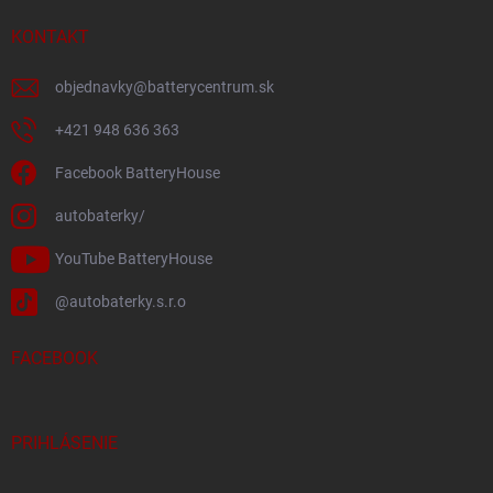
KONTAKT
objednavky
@
batterycentrum.sk
+421 948 636 363
Facebook BatteryHouse
autobaterky/
YouTube BatteryHouse
@autobaterky.s.r.o
FACEBOOK
PRIHLÁSENIE