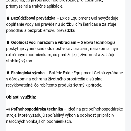
zaťaženiu, čo ju robí ideálnou pre rôzne profesionálne,
priemyselné a trakčné aplikácie.
🔋
Bezúdržbová prevádzka
– Exide Equipment Gel nevyžaduje
dopĺňanie vody ani pravidelnú údržbu, čím šetrí čas a zaisťuje
pohodlnú a bezproblémovú prevádzku.
🔋
Odolnosť voči nárazom a vibráciám
– Gelová technológia
poskytuje výnimočnú odolnosť voči vibráciám, nárazom a iným
extrémnym podmienkam, čo predlžuje jej životnosť a zaisťuje
stabilný výkon.
🔋
Ekologická výroba
– Batérie Exide Equipment Gel sú vyrábané
s dôrazom na ochranu životného prostredia a sú plne
recyklovateľné, čo robí tento produkt šetrný k prírode.
Oblasti využitia:
🚜
Poľnohospodárska technika
– Ideálna pre poľnohospodárske
stroje, ktoré vyžadujú spoľahlivý výkon a odolnosť pri práci v
náročných vonkajších podmienkach.