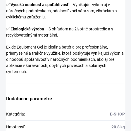
✅
Vysoká odolnosť a spoľahlivosť
– Vynikajúci výkon aj v
náročných podmienkach, odolnosť voči nárazom, vibráciám a
cyklickému zaťaženiu.
✅
Ekologická výroba
– S ohľadom na životné prostredie a s
recyklovateľnými materiálmi.
Exide Equipment Gel je ideálna batéria pre profesionálne,
priemyselné a trakčné využitie, ktorá poskytuje vynikajúci výkon a
dlhodobú spoľahlivosť v náročných podmienkach, ako aj pre
aplikácie v karavanoch, obytných prívesoch a solárnych
systémoch.
Dodatočné parametre
Kategória
:
E-SHOP
Hmotnosť
:
20.8 kg