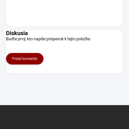
Diskusia
Buďte prvý, kto napíše príspevok k tejto položke.
Pridať komentár
Z
á
p
ä