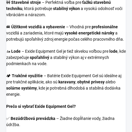
🚧
Stavebné stroje
– Perfektná voľba pre
ťažkú stavebnú
techniku
, ktorá potrebuje
stabilný výkon
a vysokú odolnosť voči
vibráciám a nárazom.
🚐
Úžitkové vozidlá a vybavenie
– Vhodná pre
profesionálne
vozidlá a zariadenia, ktoré majú
vysoké energetické nároky
a
potrebujú spoľahlivý zdroj energie počas celého pracovného dňa.
🚤
Lode
– Exide Equipment Gel je tiež skvelou voľbou pre
lode
, kde
zabezpečuje
spoľahlivý
a stabilný výkon aj v extrémnych
podmienkach na vode.
🏕️
Trakčné využitie
– Batérie Exide Equipment Gel sú ideálne aj
pre trakčné aplikácie, ako sú
karavany
,
obytné prívesy
alebo
solárne systémy
, kde je potrebná dlhodobá a stabilná dodávka
energie.
Prečo si vybrať Exide Equipment Gel?
✅
Bezúdržbová prevádzka
– Žiadne dopĺňanie vody, žiadna
údržba.