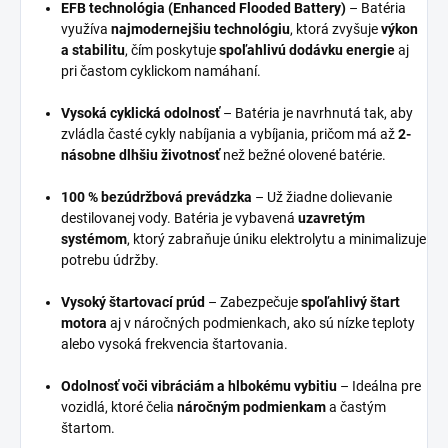
EFB technológia (Enhanced Flooded Battery)
– Batéria
využíva
najmodernejšiu technológiu
, ktorá zvyšuje
výkon
a stabilitu
, čím poskytuje
spoľahlivú dodávku energie
aj
pri častom cyklickom namáhaní.
Vysoká cyklická odolnosť
– Batéria je navrhnutá tak, aby
zvládla časté cykly nabíjania a vybíjania, pričom má až
2-
násobne dlhšiu životnosť
než bežné olovené batérie.
100 % bezúdržbová prevádzka
– Už žiadne dolievanie
destilovanej vody. Batéria je vybavená
uzavretým
systémom
, ktorý zabraňuje úniku elektrolytu a minimalizuje
potrebu údržby.
Vysoký štartovací prúd
– Zabezpečuje
spoľahlivý štart
motora
aj v náročných podmienkach, ako sú nízke teploty
alebo vysoká frekvencia štartovania.
Odolnosť voči vibráciám a hlbokému vybitiu
– Ideálna pre
vozidlá, ktoré čelia
náročným podmienkam
a častým
štartom.