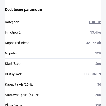
Dodatočné parametre
Kategória
:
E-SHOP
Hmotnosť
:
13.4 kg
Kapacitná trieda
:
42 - 66 Ah
Napätie
:
12V
Štart/Stop
:
áno
Krátky kód
:
EFB050RHN
Kapacita Ah (20H)
:
50
Štartovací prúd (A) EN
:
500
Dĺžka (mm)
:
210