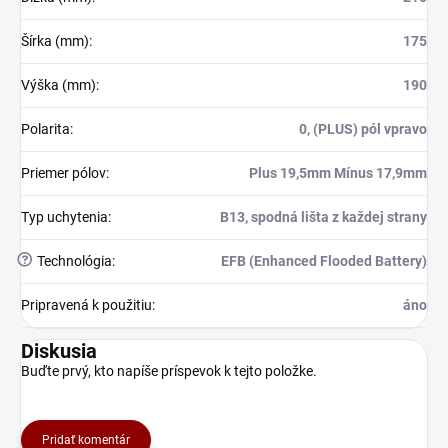
Šírka (mm)
:
175
Výška (mm)
:
190
Polarita
:
0, (PLUS) pól vpravo
Priemer pólov
:
Plus 19,5mm Mínus 17,9mm
Typ uchytenia
:
B13, spodná lišta z každej strany
?
Technológia
:
EFB (Enhanced Flooded Battery)
Pripravená k použitiu
:
áno
Diskusia
Buďte prvý, kto napíše príspevok k tejto položke.
Pridať komentár