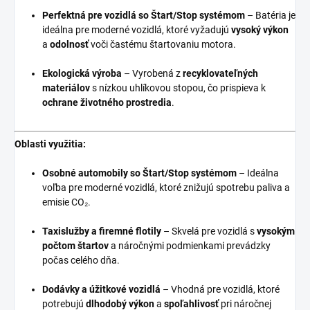
Perfektná pre vozidlá so Štart/Stop systémom
– Batéria je
ideálna pre moderné vozidlá, ktoré vyžadujú
vysoký výkon
a
odolnosť
voči častému štartovaniu motora.
Ekologická výroba
– Vyrobená z
recyklovateľných
materiálov
s nízkou uhlíkovou stopou, čo prispieva k
ochrane životného prostredia
.
Oblasti využitia:
Osobné automobily so Štart/Stop systémom
– Ideálna
voľba pre moderné vozidlá, ktoré znižujú spotrebu paliva a
emisie CO₂.
Taxislužby a firemné flotily
– Skvelá pre vozidlá s
vysokým
počtom štartov
a náročnými podmienkami prevádzky
počas celého dňa.
Dodávky a úžitkové vozidlá
– Vhodná pre vozidlá, ktoré
potrebujú
dlhodobý výkon
a
spoľahlivosť
pri náročnej