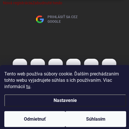
Nová registrácia
Zabudnuté heslo
PRIHLÁSIŤ SA CEZ
GOOGLE
Tento web používa súbory cookie. Ďalším prechádzaním
tohto webu vyjadrujete súhlas s ich používaním. Viac
informácií
tu
.
Copyright 2026
AutoBaterky
. Všetky práva vyhradené.
Nastavenie
Vytvoril Shoptet
Odmietnuť
Súhlasím