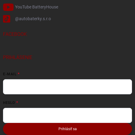
YouTube BatteryHouse
@autobaterky.s.r.o
FACEBOOK
PRIHLÁSENIE
E-MAIL
HESLO
Prihlásiť sa