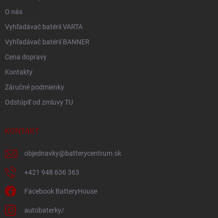
O nás
Vyhľadávač batérií VARTA
Vyhľadávač batérií BANNER
Cena dopravy
Kontakty
Záručné podmienky
Odstúpiť od zmluvy TU
KONTAKT
objednavky
@
batterycentrum.sk
+421 948 636 363
Facebook BatteryHouse
autobaterky/