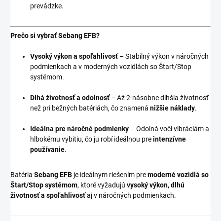
prevádzke.
Prečo si vybrať Sebang EFB?
Vysoký výkon a spoľahlivosť
– Stabilný výkon v náročných
podmienkach a v moderných vozidlách so Štart/Stop
systémom.
Dlhá životnosť a odolnosť
– Až 2-násobne dlhšia životnosť
než pri bežných batériách, čo znamená
nižšie náklady
.
Ideálna pre náročné podmienky
– Odolná voči vibráciám a
hlbokému vybitiu, čo ju robí ideálnou pre
intenzívne
používanie
.
Batéria
Sebang EFB
je ideálnym riešením pre
moderné vozidlá so
Štart/Stop systémom
, ktoré vyžadujú
vysoký výkon, dlhú
životnosť a spoľahlivosť
aj v náročných podmienkach.