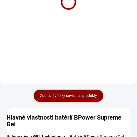
Do košíka
Do košíka
CTEK MXS 5.0 NEW je vylepšená
⚡ Nabíjačka CTEK MXS 7.0 –
plne automatická 8-kroková
plne automatická 8-kroková
nabíjačka 🔋 s tepelným čidlom
univerzálna nabíjačka pre všetky
🌡️. Vhodná pre všetky 12V batérie,
12V batérie (kvapalný elektrolyt,
vrátane AGM a GEL. Má režim na
MF, Ca/Ca, AGM, GEL). 🔋
oživenie hlboko vybitých...
Diagnostikuje stav batérie,...
Zobraziť všetky súvisiace produkty
Hlavné vlastnosti batérií BPower Supreme
Gel
🔋
Inovatívna GEL technológia
– Batérie BPower Supreme Gel