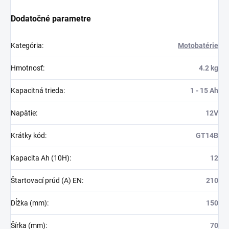
Dodatočné parametre
Kategória
:
Motobatérie
Hmotnosť
:
4.2 kg
Kapacitná trieda
:
1 - 15 Ah
Napätie
:
12V
Krátky kód
:
GT14B
Kapacita Ah (10H)
:
12
Štartovací prúd (A) EN
:
210
Dĺžka (mm)
:
150
Šírka (mm)
:
70