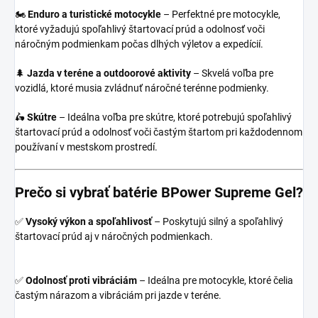
🏍️
Enduro a turistické motocykle
– Perfektné pre motocykle,
ktoré vyžadujú spoľahlivý štartovací prúd a odolnosť voči
náročným podmienkam počas dlhých výletov a expedícií.
🌲
Jazda v teréne a outdoorové aktivity
– Skvelá voľba pre
vozidlá, ktoré musia zvládnuť náročné terénne podmienky.
🛵
Skútre
– Ideálna voľba pre skútre, ktoré potrebujú spoľahlivý
štartovací prúd a odolnosť voči častým štartom pri každodennom
používaní v mestskom prostredí.
Prečo si vybrať batérie BPower Supreme Gel?
✅
Vysoký výkon a spoľahlivosť
– Poskytujú silný a spoľahlivý
štartovací prúd aj v náročných podmienkach.
✅
Odolnosť proti vibráciám
– Ideálna pre motocykle, ktoré čelia
častým nárazom a vibráciám pri jazde v teréne.