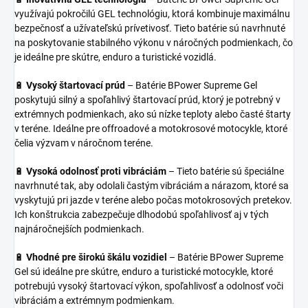
využívajú pokročilú GEL technológiu, ktorá kombinuje maximálnu
bezpečnosť a užívateľskú prívetivosť. Tieto batérie sú navrhnuté
na poskytovanie stabilného výkonu v náročných podmienkach, čo
je ideálne pre skútre, enduro a turistické vozidlá.
🔋
Vysoký štartovací prúd
– Batérie BPower Supreme Gel
poskytujú silný a spoľahlivý štartovací prúd, ktorý je potrebný v
extrémnych podmienkach, ako sú nízke teploty alebo časté štarty
v teréne. Ideálne pre offroadové a motokrosové motocykle, ktoré
čelia výzvam v náročnom teréne.
🔋
Vysoká odolnosť proti vibráciám
– Tieto batérie sú špeciálne
navrhnuté tak, aby odolali častým vibráciám a nárazom, ktoré sa
vyskytujú pri jazde v teréne alebo počas motokrosových pretekov.
Ich konštrukcia zabezpečuje dlhodobú spoľahlivosť aj v tých
najnáročnejších podmienkach.
🔋
Vhodné pre širokú škálu vozidiel
– Batérie BPower Supreme
Gel sú ideálne pre skútre, enduro a turistické motocykle, ktoré
potrebujú vysoký štartovací výkon, spoľahlivosť a odolnosť voči
vibráciám a extrémnym podmienkam.