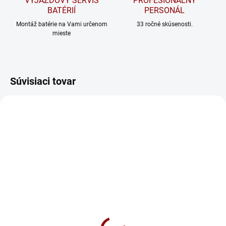
VÝJAZDOVÝ SERVIS
PROFESIONÁLNY
BATÉRIÍ
PERSONÁL
Montáž batérie na Vami určenom
33 ročné skúsenosti.
mieste
Súvisiaci tovar
ODPORÚČAME
SKLADOM
NA DOTAZ
Nabíjačka CTEK MXS 5.0
Nabíjačka CTEK MXS 7.0
NEW 12V 5A
12V 7A
89 €
167 €