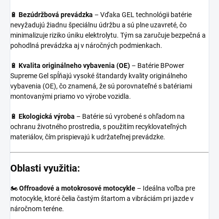
🔋
Bezúdržbová prevádzka
– Vďaka GEL technológii batérie
nevyžadujú žiadnu špeciálnu údržbu a sú plne uzavreté, čo
minimalizuje riziko úniku elektrolytu. Tým sa zaručuje bezpečná a
pohodlná prevádzka aj v náročných podmienkach.
🔋
Kvalita originálneho vybavenia (OE)
– Batérie BPower
Supreme Gel spĺňajú vysoké štandardy kvality originálneho
vybavenia (OE), čo znamená, že sú porovnateľné s batériami
montovanými priamo vo výrobe vozidla.
🔋
Ekologická výroba
– Batérie sú vyrobené s ohľadom na
ochranu životného prostredia, s použitím recyklovateľných
materiálov, čím prispievajú k udržateľnej prevádzke.
Oblasti využitia:
🏍️
Offroadové a motokrosové motocykle
– Ideálna voľba pre
motocykle, ktoré čelia častým štartom a vibráciám pri jazde v
náročnom teréne.