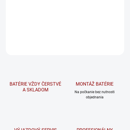
starého kusu adekvátnej veľkosti.
Na požiadanie overíme dostupnosť tovaru a v prípade potreby
vám radi pomôžeme nájsť vhodnú alternatívu.
DETAILNÉ INFORMÁCIE
OPÝTAŤ SA
STRÁŽIŤ
BATÉRIE VŽDY ČERSTVÉ
MONTÁŽ BATÉRIE
A SKLADOM
Na počkanie bez nutnosti
objednania