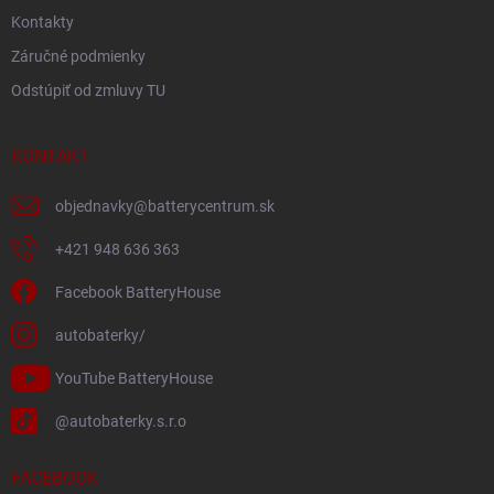
Kontakty
Záručné podmienky
Odstúpiť od zmluvy TU
KONTAKT
objednavky
@
batterycentrum.sk
+421 948 636 363
Facebook BatteryHouse
autobaterky/
YouTube BatteryHouse
@autobaterky.s.r.o
FACEBOOK