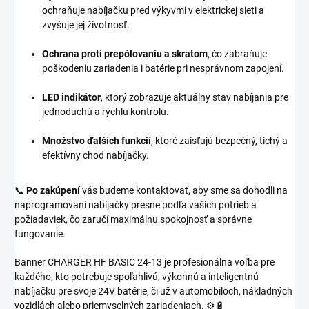
ochraňuje nabíjačku pred výkyvmi v elektrickej sieti a
zvyšuje jej životnosť.
Ochrana proti prepólovaniu a skratom
, čo zabraňuje
poškodeniu zariadenia i batérie pri nesprávnom zapojení.
LED indikátor
, ktorý zobrazuje aktuálny stav nabíjania pre
jednoduchú a rýchlu kontrolu.
Množstvo ďalších funkcií
, ktoré zaisťujú bezpečný, tichý a
efektívny chod nabíjačky.
📞
Po zakúpení
vás budeme kontaktovať, aby sme sa dohodli na
naprogramovaní nabíjačky presne podľa vašich potrieb a
požiadaviek, čo zaručí maximálnu spokojnosť a správne
fungovanie.
Banner CHARGER HF BASIC 24-13 je profesionálna voľba pre
každého, kto potrebuje spoľahlivú, výkonnú a inteligentnú
nabíjačku pre svoje 24V batérie, či už v automobiloch, nákladných
vozidlách alebo priemyselných zariadeniach. ⚙️🔋