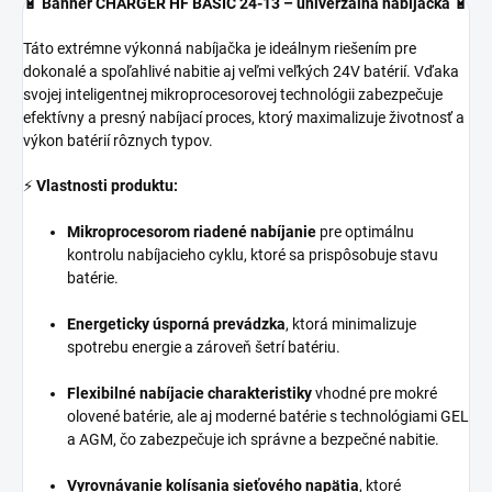
🔋
Banner CHARGER HF BASIC 24-13 – univerzálna nabíjačka
🔋
Táto extrémne výkonná nabíjačka je ideálnym riešením pre
dokonalé a spoľahlivé nabitie aj veľmi veľkých 24V batérií. Vďaka
svojej inteligentnej mikroprocesorovej technológii zabezpečuje
efektívny a presný nabíjací proces, ktorý maximalizuje životnosť a
výkon batérií rôznych typov.
⚡
Vlastnosti produktu:
Mikroprocesorom riadené nabíjanie
pre optimálnu
kontrolu nabíjacieho cyklu, ktoré sa prispôsobuje stavu
batérie.
Energeticky úsporná prevádzka
, ktorá minimalizuje
spotrebu energie a zároveň šetrí batériu.
Flexibilné nabíjacie charakteristiky
vhodné pre mokré
olovené batérie, ale aj moderné batérie s technológiami GEL
a AGM, čo zabezpečuje ich správne a bezpečné nabitie.
Vyrovnávanie kolísania sieťového napätia
, ktoré