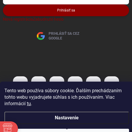
Prihlásiť sa
Nová registrácia
Zabudnuté heslo
PRIHLÁSIŤ SA CEZ
GOOGLE
Tento web používa súbory cookie. Ďalším prechádzaním
tohto webu vyjadrujete súhlas s ich používaním. Viac
informácií
tu
.
Copyright 2026
AutoBaterky
. Všetky práva vyhradené.
Nastavenie
Vytvoril Shoptet