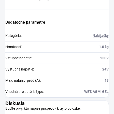
Dodatočné parametre
Kategória
:
Nabíjačky
Hmotnosť
:
1.5 kg
Vstupné napätie
:
230V
Výstupné napätie
:
24V
Max. nabíjací prúd (A)
:
13
Vhodná pre batérie typu
:
WET, AGM, GEL
Diskusia
Buďte prvý, kto napíše príspevok k tejto položke.