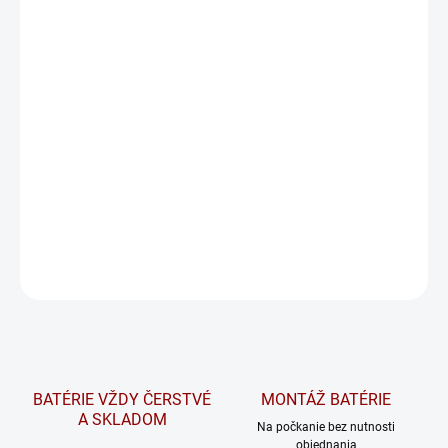
⚡ Mikroprocesorové riadenie, energetická úspornosť, ochrana
proti prepólovaniu a skratom.
🔋 Flexibilné nabíjanie pre mokré, GEL aj AGM batérie.
💡 LED indikátor pre jednoduchú kontrolu stavu nabíjania.
📞 Po zakúpení vás kontaktujeme kvôli nastaveniu nabíjačky na
mieru.
Na požiadanie overíme dostupnosť tovaru a v prípade potreby
vám radi pomôžeme nájsť vhodnú alternatívu.
DETAILNÉ INFORMÁCIE
OPÝTAŤ SA
STRÁŽIŤ
BATÉRIE VŽDY ČERSTVÉ
MONTÁŽ BATÉRIE
A SKLADOM
Na počkanie bez nutnosti
objednania