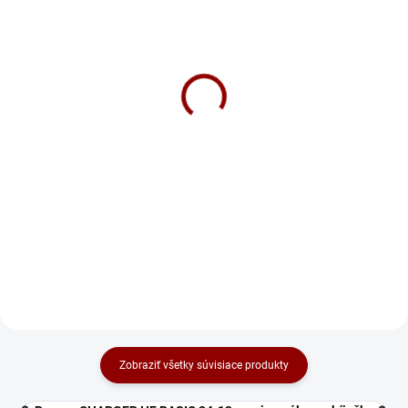
SKLADOM
NA DOTAZ
Banner Energy Bull Dual
Banner Energy Bull Dual
Power 12V 190Ah 950A
Power 12V 230Ah 1100A
269 €
351 €
Do košíka
Do košíka
Banner Energy Bull Dual Power 🔋
Banner Energy Bull Dual Power 🔋
– kombinovaná trakčno-
– kombinovaná trakčno-
štartovacia batéria pre karavany,
štartovacia batéria pre karavany,
člny a voľnočasové použitie 🚐🛥️.
člny a voľnočasové použitie 🚐🛥️.
Vhodná na spoľahlivé
Vhodná na spoľahlivé
štartovanie aj dlhodobé cyklické...
štartovanie aj dlhodobé cyklické...
Zobraziť všetky súvisiace produkty