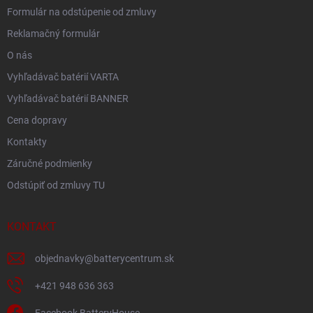
Formulár na odstúpenie od zmluvy
Reklamačný formulár
O nás
Vyhľadávač batérií VARTA
Vyhľadávač batérií BANNER
Cena dopravy
Kontakty
Záručné podmienky
Odstúpiť od zmluvy TU
KONTAKT
objednavky
@
batterycentrum.sk
+421 948 636 363
Facebook BatteryHouse