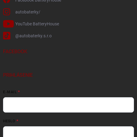
autobaterky/
YouTube BatteryHouse
@autobaterky.s.r.o
FACEBOOK
PRIHLÁSENIE
E-MAIL
HESLO