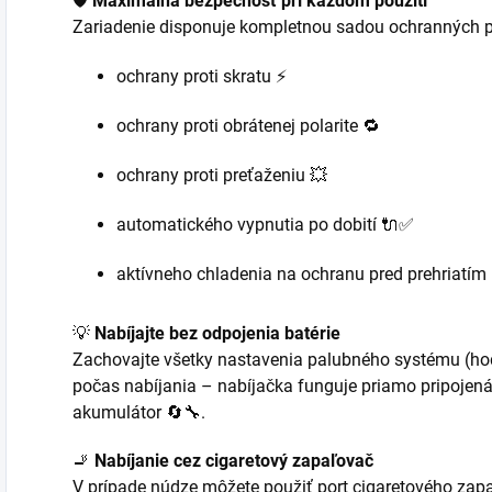
🛡️
Maximálna bezpečnosť pri každom použití
Zariadenie disponuje kompletnou sadou ochranných p
ochrany proti skratu ⚡
ochrany proti obrátenej polarite 🔁
ochrany proti preťaženiu 💥
automatického vypnutia po dobití 🔌✅
aktívneho chladenia na ochranu pred prehriatím 
💡
Nabíjajte bez odpojenia batérie
Zachovajte všetky nastavenia palubného systému (hodi
počas nabíjania – nabíjačka funguje priamo pripojená 
akumulátor 🔄🔧.
🚬
Nabíjanie cez cigaretový zapaľovač
V prípade núdze môžete použiť port cigaretového zapa