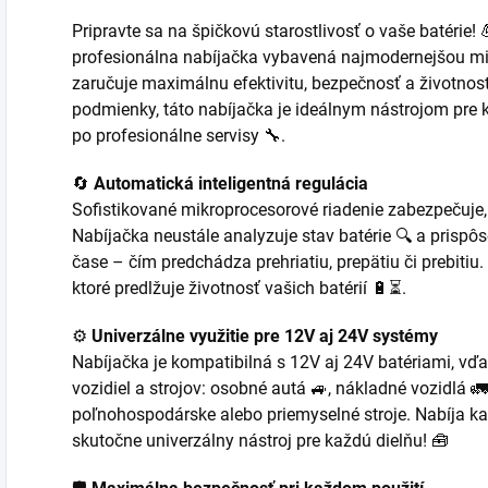
Pripravte sa na špičkovú starostlivosť o vaše batér
profesionálna nabíjačka vybavená najmodernejšou mi
zaručuje maximálnu efektivitu, bezpečnosť a životno
podmienky, táto nabíjačka je ideálnym nástrojom pre
po profesionálne servisy 🔧.
🔄
Automatická inteligentná regulácia
Sofistikované mikroprocesorové riadenie zabezpečuje, 
Nabíjačka neustále analyzuje stav batérie 🔍 a prispô
čase – čím predchádza prehriatiu, prepätiu či prebitiu.
ktoré predlžuje životnosť vašich batérií 🔋⏳.
⚙️
Univerzálne využitie pre 12V aj 24V systémy
Nabíjačka je kompatibilná s 12V aj 24V batériami, vď
vozidiel a strojov: osobné autá 🚙, nákladné vozidlá 🚛,
poľnohospodárske alebo priemyselné stroje. Nabíja k
skutočne univerzálny nástroj pre každú dielňu! 🧰