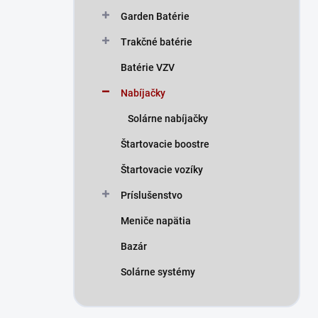
n
Garden Batérie
e
l
Trakčné batérie
Batérie VZV
Nabíjačky
Solárne nabíjačky
Štartovacie boostre
Štartovacie vozíky
Príslušenstvo
Meniče napätia
Bazár
Solárne systémy