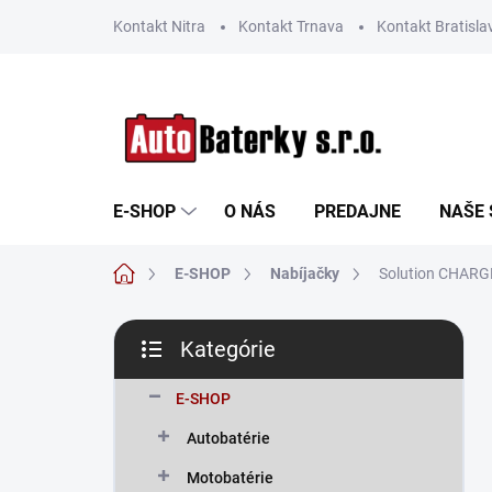
Prejsť
Kontakt Nitra
Kontakt Trnava
Kontakt Bratisla
na
obsah
E-SHOP
O NÁS
PREDAJNE
NAŠE 
Domov
E-SHOP
Nabíjačky
Solution CHARG
B
Kategórie
o
Preskočiť
č
kategórie
n
E-SHOP
ý
Autobatérie
p
a
Motobatérie