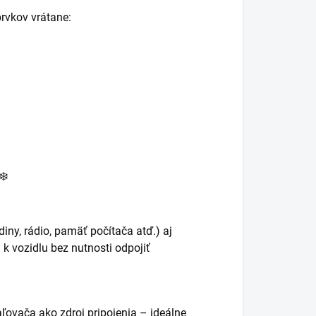
rvkov vrátane:
❄️
ny, rádio, pamäť počítača atď.) aj
k vozidlu bez nutnosti odpojiť
ľovača ako zdroj pripojenia – ideálne