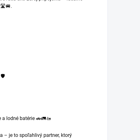
🛣️🚐.
🛡️
 a lodné batérie 🚗🚛🚤
 je to spoľahlivý partner, ktorý