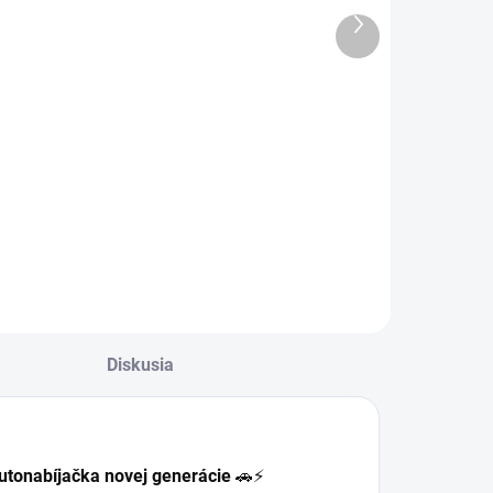
TIME TO GO
12V 25A
Ďalší
12V 5A
produkt
99 €
339 €
Do košíka
Do košíka
 CTEK CT5 TIME
🔌 PRO25S –
O GO je plne
Výkonná 25A
utomatická 12V
nabíjačka pre profi
abíjačka batérií ⚡,
použitie 🔋
torá vám presne
Univerzálna a
káže, kedy bude
spoľahlivá
atéria nabitá a
nabíjačka pre
ripravená na štart
všetky 12 V batérie
⏱️ – jednoduché,
vrátane lítiových
Diskusia
resné a
(LiFePO4). Ideálna
poľahlivé!...
pre dielne, servisy
a...
tonabíjačka novej generácie
🚗⚡