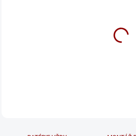
🔋
S
auto
pre 
ochr
nabí
Ideá
Na p
DETA