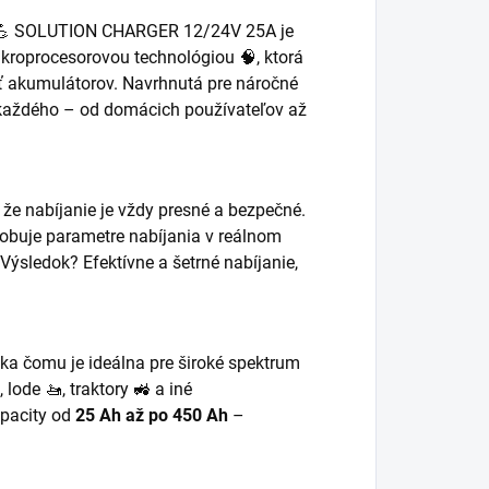
ie! 💪 SOLUTION CHARGER 12/24V 25A je
kroprocesorovou technológiou 🧠, ktorá
sť akumulátorov. Navrhnutá pre náročné
 každého – od domácich používateľov až
že nabíjanie je vždy presné a bezpečné.
sobuje parametre nabíjania v reálnom
 Výsledok? Efektívne a šetrné nabíjanie,
aka čomu je ideálna pre široké spektrum
 lode 🚤, traktory 🚜 a iné
apacity od
25 Ah až po 450 Ah
–