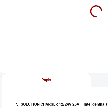
set
12V 8A
113 €
212 €
Do košíka
Do košíka
Výhodný SET CTEK
⚡ CTEK CS ONE –

MXS 5.0 + CTEK
najjednoduchšia
T
BAG 🧰 – CTEK
nabíjačka na svete
a
MXS 5.0 NEW je
Vďaka inteligentnej
n
vylepšená plne
technológii APTO
k
automatická 8-
sa automaticky
u
kroková nabíjačka
prispôsobí typu
b
🔋 s tepelným
batérie – dokonca
p
čidlom 🌡️. Vhodná
nezáleží, kam

Popis
pre všetky 12V
pripojíte svorky!...
p
batérie, vrátane
s
AGM a...
🔌
SOLUTION CHARGER 12/24V 25A – Inteligentná au