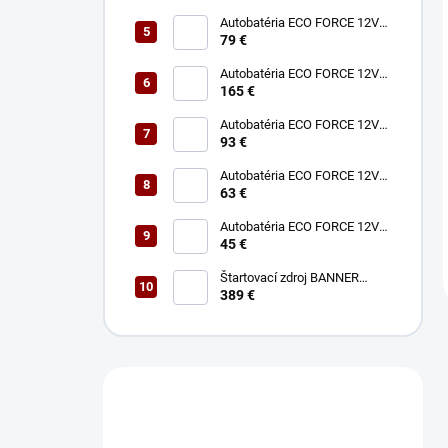
Autobatéria ECO FORCE 12V
75Ah 680A
79 €
Autobatéria ECO FORCE 12V
180Ah 1050A
165 €
Autobatéria ECO FORCE 12V
100Ah 760A
93 €
Autobatéria ECO FORCE 12V
60Ah 490A
63 €
Autobatéria ECO FORCE 12V
45Ah 360A
45 €
Štartovací zdroj BANNER
BOOSTER 12V P3 EVO MAX
389 €
Máte otázku?