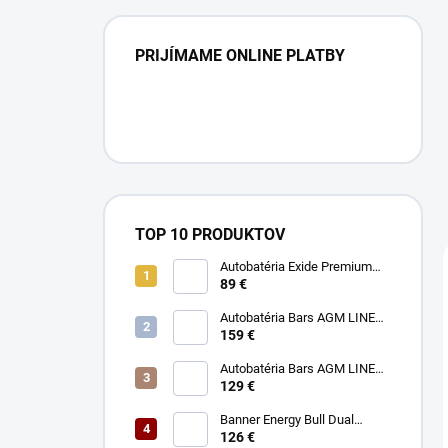
PRIJÍMAME ONLINE PLATBY
TOP 10 PRODUKTOV
Autobatéria Exide Premium
12V 77Ah 760A
89 €
Autobatéria Bars AGM LINE
12V 95Ah 850A
159 €
Autobatéria Bars AGM LINE
12V 70Ah 760A
129 €
Banner Energy Bull Dual
Power 12V 75Ah 680A
126 €