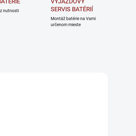
ATÉRIE
VÝJAZDOVÝ
SERVIS BATÉRIÍ
z nutnosti
Montáž batérie na Vami
určenom mieste
TIME TO GO
PRO 25S
SKLADOM
NA DOTAZ
Nabíjačka
Nabíjačka
CTEK CT5
CTEK PRO 25S