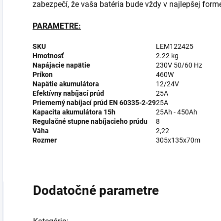
zabezpečí, že vaša batéria bude vždy v najlepšej form
PARAMETRE:
SKU
LEM122425
Hmotnosť
2.22 kg
Napájacie napätie
230V 50/60 Hz
Príkon
460W
Napätie akumulátora
12/24V
Efektívny nabíjací prúd
25A
Priemerný nabíjací prúd EN 60335-2-29
25A
Kapacita akumulátora 15h
25Ah - 450Ah
Regulačné stupne nabíjacieho prúdu
8
Váha
2,22
Rozmer
305x135x70m
Dodatočné parametre