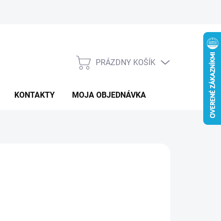
PRÁZDNY KOŠÍK
NÁKUPNÝ
KOŠÍK
KONTAKTY
MOJA OBJEDNÁVKA
:
SOLUTION
8 €
otková
 DOTAZ
: