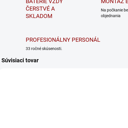
BATÉRIE VŽDY
MONTÁŽ B
ČERSTVÉ A
Na počkanie be
SKLADOM
objednania
PROFESIONÁLNY PERSONÁL
33 ročné skúsenosti.
Súvisiaci tovar
40-512
CS ONE
SKLADOM
NA DOTAZ
Nabíjačka
Nabíjačka
CTEK MXS 5.0
CTEK CS ONE