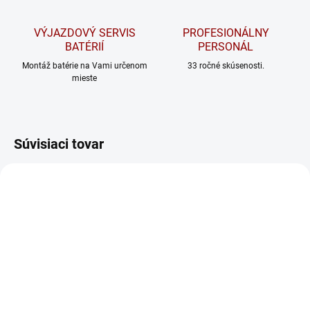
VÝJAZDOVÝ SERVIS
PROFESIONÁLNY
BATÉRIÍ
PERSONÁL
Montáž batérie na Vami určenom
33 ročné skúsenosti.
mieste
Súvisiaci tovar
NA DOTAZ
BPower solárna