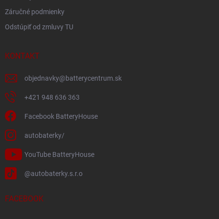
Záručné podmienky
Odstúpiť od zmluvy TU
KONTAKT
objednavky
@
batterycentrum.sk
+421 948 636 363
Facebook BatteryHouse
autobaterky/
YouTube BatteryHouse
@autobaterky.s.r.o
FACEBOOK