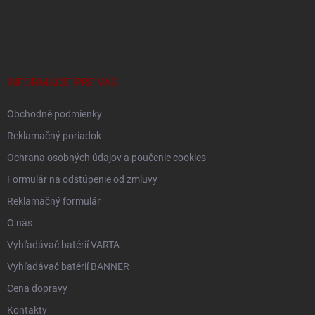
Z
á
p
ä
t
i
INFORMÁCIE PRE VÁS
e
Obchodné podmienky
Reklamačný poriadok
Ochrana osobných údajov a poučenie cookies
Formulár na odstúpenie od zmluvy
Reklamačný formulár
O nás
Vyhľadávač batérií VARTA
Vyhľadávač batérií BANNER
Cena dopravy
Kontakty