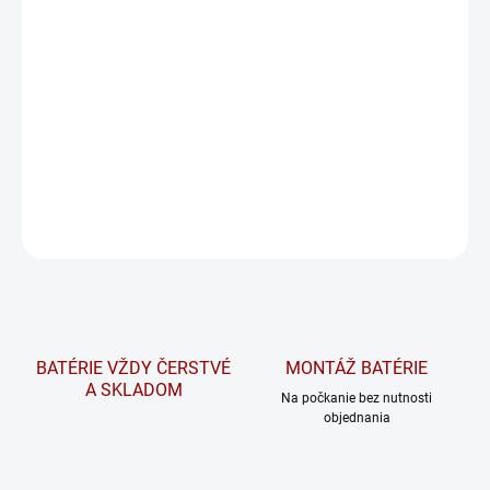
−
+
Pridať do košíka
BPOWER SP220 je skladací fotovoltaický panel. Perfektné
riešenie pre každého, kto si pri cestovaní váži samostatnosť.
Bez ohľadu na to, či idete kempovať, kempovať alebo člnkovať,
SP220 ľahko napája vaše elektronické vybavenie.
DETAILNÉ INFORMÁCIE
OPÝTAŤ SA
STRÁŽIŤ
BATÉRIE VŽDY ČERSTVÉ
MONTÁŽ BATÉRIE
A SKLADOM
Na počkanie bez nutnosti
objednania