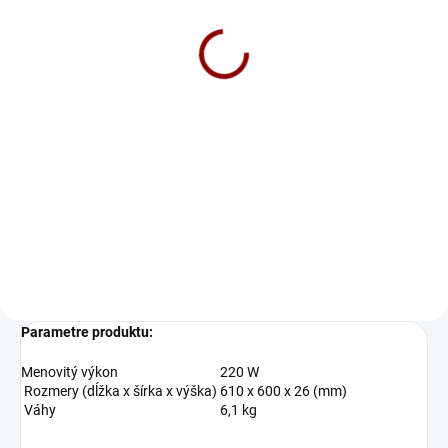
regulačná jednotka
P1200
815 €
Do košíka
BPOWER P1200 je výkonná
prenosná elektráreň, ktorá udrží
vaše prijímače nabité. Či už
plánujete kempingové výlety,
dobrodružstvá mimo siete alebo
hľadáte prenosný generátor...
Parametre produktu:
Menovitý výkon
220 W
Rozmery (dĺžka x šírka x výška)
610 x 600 x 26 (mm)
Váhy
6,1 kg