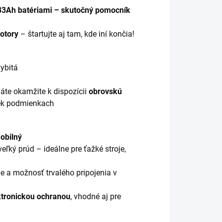
 33Ah batériami – skutočný pomocník
otory
– štartujte aj tam, kde iní končia!
vybitá
te okamžite k dispozícii
obrovskú
vek podmienkach
obilný
ľký prúd – ideálne pre ťažké stroje,
ie a možnosť trvalého pripojenia v
ktronickou ochranou
, vhodné aj pre