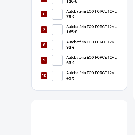
Power 12V 75Ah 680A
126 €
Autobatéria ECO FORCE 12V
75Ah 680A
79 €
Autobatéria ECO FORCE 12V
180Ah 1050A
165 €
Autobatéria ECO FORCE 12V
100Ah 760A
93 €
Autobatéria ECO FORCE 12V
60Ah 490A
63 €
Autobatéria ECO FORCE 12V
45Ah 360A
45 €
Máte otázku?
Obráťte sa na nás.