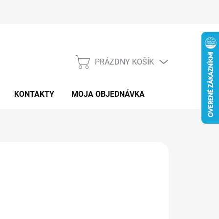
PRÁZDNY KOŠÍK
NÁKUPNÝ
KOŠÍK
KONTAKTY
MOJA OBJEDNÁVKA
:
LEMANIA
240 €
otková
LADOM
: