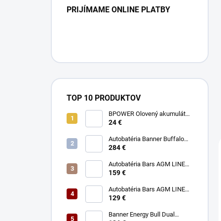
PRIJÍMAME ONLINE PLATBY
TOP 10 PRODUKTOV
BPOWER Olovený akumulátor
12V 9Ah AGM faston 6,3 mm
24 €
Autobatéria Banner Buffalo
Bull High Current 12V 180Ah
284 €
1400A
Autobatéria Bars AGM LINE
12V 95Ah 850A
159 €
Autobatéria Bars AGM LINE
12V 70Ah 760A
129 €
Banner Energy Bull Dual