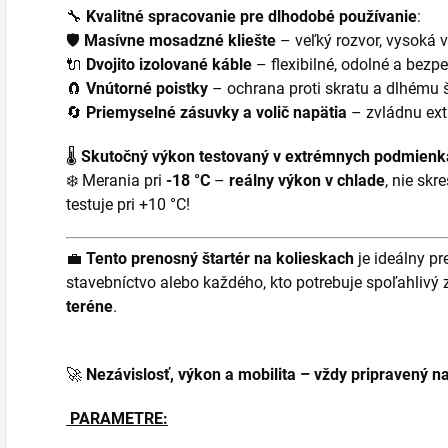
🔧
Kvalitné spracovanie pre dlhodobé používanie
:
🛡️
Masívne mosadzné kliešte
– veľký rozvor, vysoká 
🔌
Dvojito izolované káble
– flexibilné, odolné a bezp
🧲
Vnútorné poistky
– ochrana proti skratu a dlhému 
🔄
Priemyselné zásuvky a volič napätia
– zvládnu ex
🌡️
Skutočný výkon testovaný v extrémnych podmien
❄️ Merania pri
-18 °C
–
reálny výkon v chlade
, nie skr
testuje pri +10 °C!
💼
Tento prenosný štartér na kolieskach
je ideálny pr
stavebníctvo alebo každého, kto potrebuje spoľahlivý 
teréne
.
🚀
Nezávislosť, výkon a mobilita – vždy pripravený na
PARAMETRE: