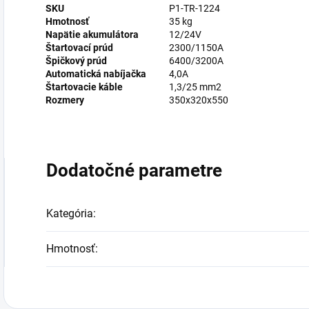
SKU
P1-TR-1224
Hmotnosť
35 kg
Napätie akumulátora
12/24V
Štartovací prúd
2300/1150A
Špičkový prúd
6400/3200A
Automatická nabíjačka
4,0A
Štartovacie káble
1,3/25 mm2
Rozmery
350x320x550
Dodatočné parametre
Kategória
:
Hmotnosť
: