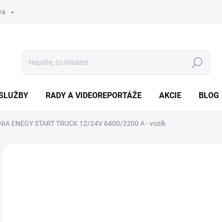
va
Hľadať
SLUŽBY
RADY A VIDEOREPORTÁŽE
AKCIE
BLOG
IA ENEGY START TRUCK 12/24V 6400/3200 A - vozík
Neohodnotené
Podrobnosti hodnotenia
ZNAČKA
1 
Jedn
SK
cena