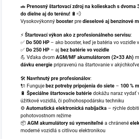
🚗
Prenosný štartovací zdroj na kolieskach s dvoma
do dielne aj do terénu!
🔋💨
Vysokovýkonný
booster
pre
dieselové aj benzínové m
⚡
Štartovací výkon ako z profesionálneho servisu
:
✅
Do 500 HP
– ako booster, keď je batéria vo vozidle 
✅
Do 250 HP
– aj
bez batérie vo vozidle
💪 Vďaka dvom
AGM/MF akumulátorom (2×33 Ah)
má
dávku energie
pripravenú na štartovanie v akýchkoľ
🛠️
Navrhnutý pre profesionálov
:
🔌 Funguje
bez potreby pripojenia do siete
–
100 % m
🔋
Špeciálne štartovacie batérie
dokážu naraz vydať ve
úžitkové vozidlá, či poľnohospodársku techniku
⚙️
Automatická elektronická nabíjačka
– rýchle dobit
pohotovostnom režime
📦
AGM akumulátory sú vymeniteľné
a chránené
ele
moderné vozidlá s citlivou elektronikou