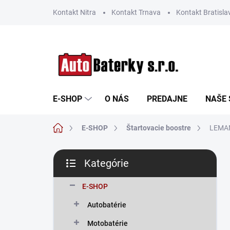
Prejsť
Kontakt Nitra
Kontakt Trnava
Kontakt Bratisla
na
obsah
E-SHOP
O NÁS
PREDAJNE
NAŠE 
Domov
E-SHOP
Štartovacie boostre
LEMAN
B
Kategórie
o
Preskočiť
č
kategórie
n
E-SHOP
ý
Autobatérie
p
a
Motobatérie