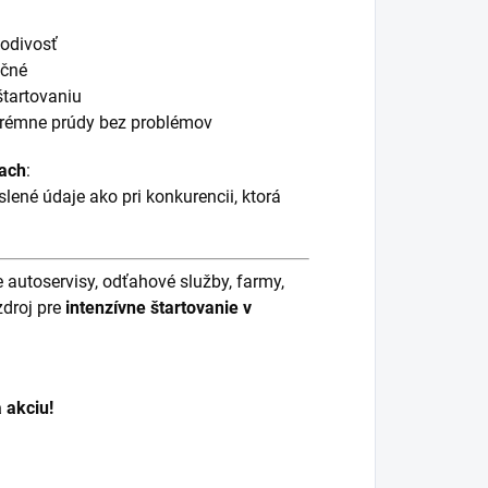
vodivosť
ečné
štartovaniu
trémne prúdy bez problémov
kach
:
eslené údaje ako pri konkurencii, ktorá
e autoservisy, odťahové služby, farmy,
zdroj pre
intenzívne štartovanie v
 akciu!