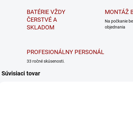
BATÉRIE VŽDY
MONTÁŽ B
ČERSTVÉ A
Na počkanie be
SKLADOM
objednania
PROFESIONÁLNY PERSONÁL
33 ročné skúsenosti.
Súvisiaci tovar
ODPORÚČAME
P12/24 START TRUCK
P3 EVO MAX
EVO MAX
SKLADOM
SKLADOM