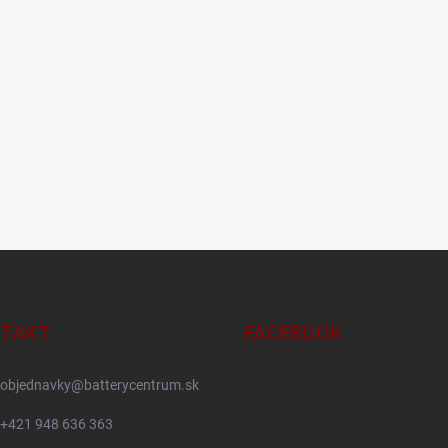
TAKT
FACEBOOK
objednavky
@
batterycentrum.sk
+421 948 636 363