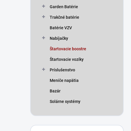
n
Garden Batérie
e
l
Trakčné batérie
Batérie VZV
Nabíjačky
Štartovacie boostre
Štartovacie vozíky
Príslušenstvo
Meniče napätia
Bazár
Solárne systémy