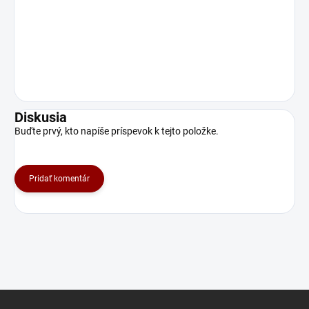
Diskusia
Buďte prvý, kto napíše príspevok k tejto položke.
Pridať komentár
Z