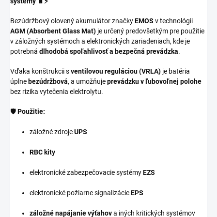
systémy 🔋⚡
Bezúdržbový olovený akumulátor značky
EMOS
v technológii
AGM (Absorbent Glass Mat)
je určený predovšetkým pre použitie
v záložných systémoch a elektronických zariadeniach, kde je
potrebná
dlhodobá spoľahlivosť a bezpečná prevádzka
.
Vďaka konštrukcii s
ventilovou reguláciou (VRLA)
je batéria
úplne
bezúdržbová
, a umožňuje
prevádzku v ľubovoľnej polohe
bez rizika vytečenia elektrolytu.
🛡️
Použitie:
záložné zdroje
UPS
RBC kity
elektronické zabezpečovacie systémy
EZS
elektronické požiarne signalizácie
EPS
záložné napájanie výťahov
a iných kritických systémov