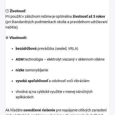
🕒
Životnosť:
Pri použití v záložnom režime je optimálna
životnosť až 5 rokov
(pri štandardných podmienkach okolia a pravidelnom udržiavaní
nabitia).
⚙️
Vlastnosti:
bezúdržbová
prevádzka (sealed, VRLA)
AGM
technológia – elektrolyt viazaný v sklennom vlákne
nízke
samovybíjanie
vysoká spoľahlivosť
a odolnosť voči vibráciám
vhodná aj na cyklické využitie v menej náročných
aplikáciách
Ak hľadáte
osvedčené riešenie
pre napájanie citlivých zariadení