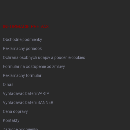
á
p
ä
t
i
INFORMÁCIE PRE VÁS
e
Obchodné podmienky
Reklamačný poriadok
Ochrana osobných údajov a poučenie cookies
Formulár na odstúpenie od zmluvy
Reklamačný formulár
O nás
Vyhľadávač batérií VARTA
Vyhľadávač batérií BANNER
Cena dopravy
Kontakty
Záručné podmienky