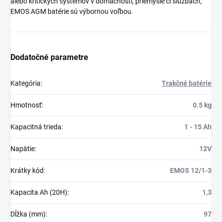
alebo kritických systémov v domácnosti, priemysle či službách,
EMOS AGM batérie sú výbornou voľbou.
Dodatočné parametre
Kategória
:
Trakčné batérie
Hmotnosť
:
0.5 kg
Kapacitná trieda
:
1 - 15 Ah
Napätie
:
12V
Krátky kód
:
EMOS 12/1-3
Kapacita Ah (20H)
:
1,3
Dĺžka (mm)
:
97