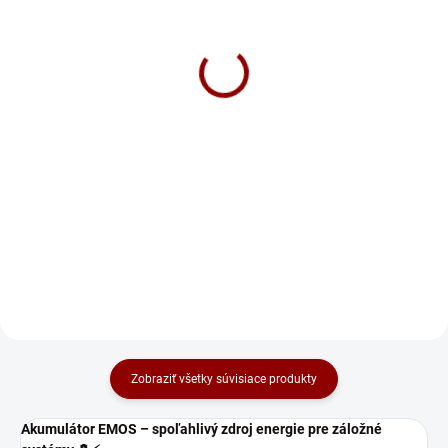
Nabíjačka CTEK MXS 5.0
Nabíjačka CTEK MXS 7.0
NEW 12V 5A
12V 7A
89 €
167 €
Do košíka
Do košíka
CTEK MXS 5.0 NEW je vylepšená
⚡ Nabíjačka CTEK MXS 7.0 –
plne automatická 8-kroková
plne automatická 8-kroková
nabíjačka 🔋 s tepelným čidlom
univerzálna nabíjačka pre všetky
🌡️. Vhodná pre všetky 12V batérie,
12V batérie (kvapalný elektrolyt,
vrátane AGM a GEL. Má režim na
MF, Ca/Ca, AGM, GEL). 🔋
oživenie hlboko vybitých...
Diagnostikuje stav batérie,...
Zobraziť všetky súvisiace produkty
Akumulátor EMOS – spoľahlivý zdroj energie pre záložné