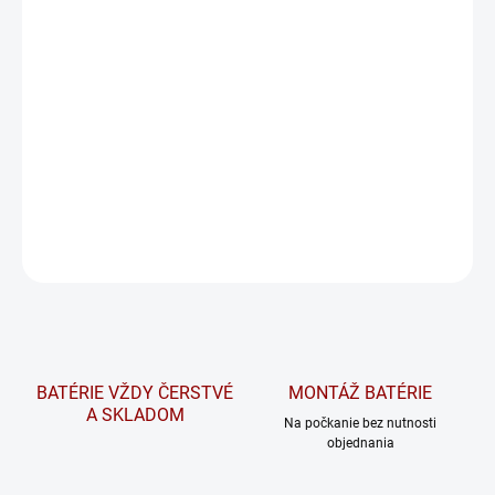
napájanie výťahov a ďalšie
kritické
aplikácie ⚡🚨.
Pri osobnom odbere na predajni platí táto cena pri odovzdaní
starého kusu adekvátnej veľkosti.
Na požiadanie overíme dostupnosť tovaru a v prípade potreby
vám radi pomôžeme nájsť vhodnú alternatívu
DETAILNÉ INFORMÁCIE
OPÝTAŤ SA
STRÁŽIŤ
BATÉRIE VŽDY ČERSTVÉ
MONTÁŽ BATÉRIE
A SKLADOM
Na počkanie bez nutnosti
objednania