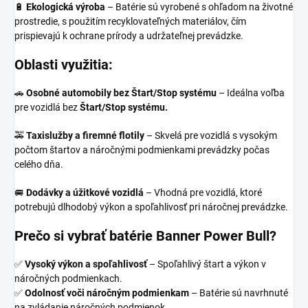
🔋
Ekologická výroba
– Batérie sú vyrobené s ohľadom na životné
prostredie, s použitím recyklovateľných materiálov, čím
prispievajú k ochrane prírody a udržateľnej prevádzke.
Oblasti využitia:
🚗
Osobné automobily bez Štart/Stop systému
– Ideálna voľba
pre vozidlá bez
Štart/Stop systému.
🚕
Taxislužby a firemné flotily
– Skvelá pre vozidlá s vysokým
počtom štartov a náročnými podmienkami prevádzky počas
celého dňa.
🚐
Dodávky a úžitkové vozidlá
– Vhodná pre vozidlá, ktoré
potrebujú dlhodobý výkon a spoľahlivosť pri náročnej prevádzke.
Prečo si vybrať batérie Banner Power Bull?
✅
Vysoký výkon a spoľahlivosť
– Spoľahlivý štart a výkon v
náročných podmienkach.
✅
Odolnosť voči náročným podmienkam
– Batérie sú navrhnuté
na zvládanie náročných podmienok.