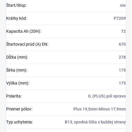
Štart/Stop
:
nie
Krátky kód
:
P7209
Kapacita Ah (20H)
:
72
Štartovací prúd (A) EN
:
670
Dĺžka (mm)
:
278
Šírka (mm)
:
175
Výška (mm)
:
175
Polarita
:
0, (PLUS) pól vpravo
Priemer pólov
:
Plus 19,5mm Mínus 17,9mm
Typ uchytenia
:
B13, spodná lišta z každej strany