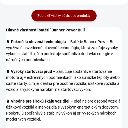
Zobraziť všetky súvisiace produkty
Hlavné vlastnosti batérií Banner Power Bull
🔋
Pokročilá olovená technológia
– Batérie Banner Power Bull
využívajú osvedčenú olovenú technológiu, ktorá zaisťuje vysoký
výkon a stabilitu, čím poskytuje spoľahlivú dodávku energie v
náročných podmienkach.
🔋
Vysoký štartovací prúd
– Zaručuje spoľahlivé štartovanie
motora aj v extrémnych podmienkach, ako sú nízke teploty alebo
časté štarty, čím je ideálna pre osobné vozidlá, úžitkové vozidlá a
vozidlá s vysokými nárokmi na štartovací výkon.
🔋
Vhodné pre širokú škálu vozidiel
– Ideálne pre osobné vozidlá,
úžitkové vozidlá a iné vozidlá s vysokým energetickým dopytom.
Poskytujú spoľahlivý a stabilný výkon aj pri vysokých nárokoch
moderných vozidiel.