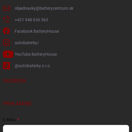
objednavky
@
batterycentrum.sk
+421 948 636 363
Facebook BatteryHouse
autobaterky/
YouTube BatteryHouse
@autobaterky.s.r.o
FACEBOOK
PRIHLÁSENIE
E-MAIL