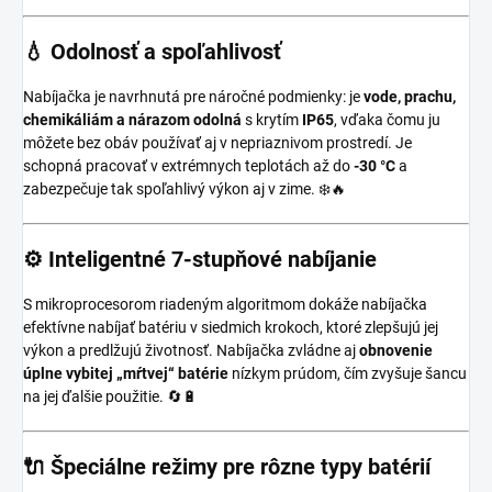
💧
Odolnosť a spoľahlivosť
Nabíjačka je navrhnutá pre náročné podmienky: je
vode, prachu,
chemikáliám a nárazom odolná
s krytím
IP65
, vďaka čomu ju
môžete bez obáv používať aj v nepriaznivom prostredí. Je
schopná pracovať v extrémnych teplotách až do
-30 °C
a
zabezpečuje tak spoľahlivý výkon aj v zime. ❄️🔥
⚙️
Inteligentné 7-stupňové nabíjanie
S mikroprocesorom riadeným algoritmom dokáže nabíjačka
efektívne nabíjať batériu v siedmich krokoch, ktoré zlepšujú jej
výkon a predlžujú životnosť. Nabíjačka zvládne aj
obnovenie
úplne vybitej „mŕtvej“ batérie
nízkym prúdom, čím zvyšuje šancu
na jej ďalšie použitie. 🔄🔋
🔌
Špeciálne režimy pre rôzne typy batérií