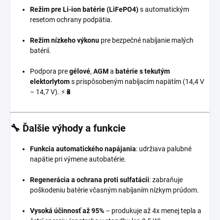
Režim pre Li-ion batérie (LiFePO4)
s automatickým
resetom ochrany podpätia.
Režim nízkeho výkonu
pre bezpečné nabíjanie malých
batérií.
Podpora pre
gélové
,
AGM
a
batérie s tekutým
elektorlytom
s prispôsobeným nabíjacím napätím (14,4 V
– 14,7 V). ⚡🔋
🔧
Ďalšie výhody a funkcie
Funkcia automatického napájania
: udržiava palubné
napätie pri výmene autobatérie.
Regenerácia a ochrana proti sulfatácii
: zabraňuje
poškodeniu batérie včasným nabíjaním nízkym prúdom.
Vysoká účinnosť až 95%
– produkuje až 4x menej tepla a