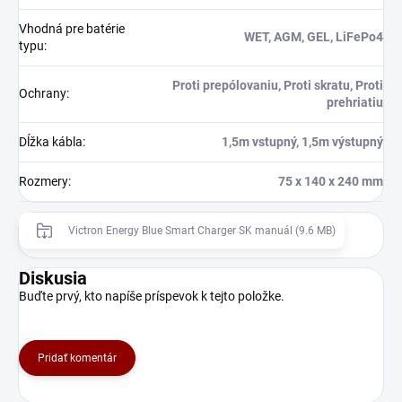
Vhodná pre batérie
WET, AGM, GEL, LiFePo4
typu
:
Proti prepólovaniu, Proti skratu, Proti
Ochrany
:
prehriatiu
Dĺžka kábla
:
1,5m vstupný, 1,5m výstupný
Rozmery
:
75 x 140 x 240 mm
Victron Energy Blue Smart Charger SK manuál (9.6 MB)
Diskusia
Buďte prvý, kto napíše príspevok k tejto položke.
Pridať komentár