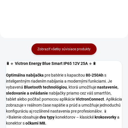
modely 12/25, 24/13.
príslušenstva. Vhodné pre
IP65 12/25 a 24/13.
Zobraziť všetky súvisiace produkty
🔋🔹
Victron Energy Blue Smart IP65 12V 25A
🔹🔋
Optimálna nabíjačka
pre batérie s kapacitou
80-250Ah
s
inteligentným riadením nabíjania a modernými funkciami. Je
vybavená
Bluetooth technológiou
, ktorá umožňuje
nastavenie,
sledovanie a ovládanie
nabíjačky priamo cez váš smartfón,
tablet alebo počítač pomocou aplikácie
VictronConnect
. Aplikácia
zobrazuje v reálnom čase napätie a prúd a umožňuje jednoduchú
konfiguráciu aj rozšírené nastavenia pre profesionálov. 📱
⚡Balenie obsahuje
dva typy
konektorov – klasické
krokosvorky
a
konektor s
očkami M8.