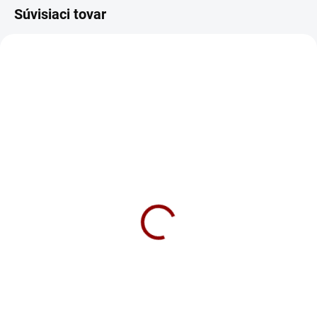
Súvisiaci tovar
SKLADOM
SKLADOM
Victron Energy gumový
Victron Energy kufrík pre
obal pre nabíjačky
nabíjačky BlueSmart
BlueSmart IP65 L
IP65 12/25 a 24/13
14 €
49 €
Do košíka
Do košíka
Voliteľné príslušenstvo k
Prenosný kufrík so zatváracími
nabíjačkám BlueSmart IP65 -
sponami na uloženie a ochranu
gumový obal M pre
nabíjačky Blue Smart IP65 a jej