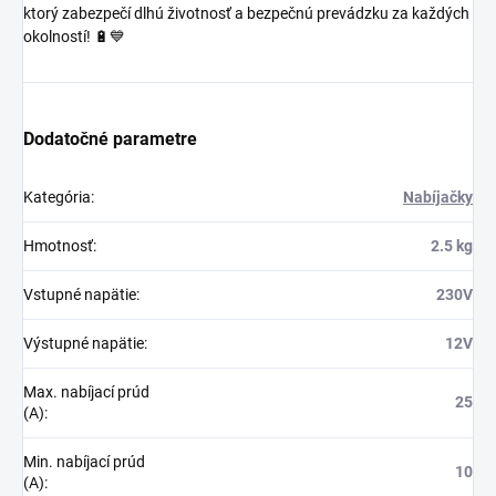
ktorý zabezpečí dlhú životnosť a bezpečnú prevádzku za každých
okolností! 🔋💙
Dodatočné parametre
Kategória
:
Nabíjačky
Hmotnosť
:
2.5 kg
Vstupné napätie
:
230V
Výstupné napätie
:
12V
Max. nabíjací prúd
25
(A)
:
Min. nabíjací prúd
10
(A)
: