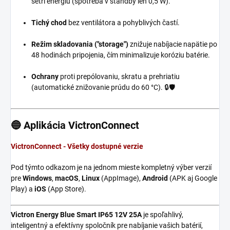
šetrí energiu (spotreba v standby len 0,5 W).
Tichý chod
bez ventilátora a pohyblivých častí.
Režim skladovania ("storage")
znižuje nabíjacie napätie po
48 hodinách pripojenia, čím minimalizuje koróziu batérie.
Ochrany
proti prepólovaniu, skratu a prehriatiu
(automatické znižovanie prúdu do 60 °C). 🔒🛡️
🔵 Aplikácia VictronConnect
VictronConnect - Všetky dostupné verzie
Pod týmto odkazom je na jednom mieste kompletný výber verzií
pre
Windows
,
macOS
,
Linux
(AppImage),
Android
(APK aj Google
Play) a
iOS
(App Store).
Victron Energy Blue Smart IP65 12V 25A
je spoľahlivý,
inteligentný a efektívny spoločník pre nabíjanie vašich batérií,