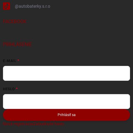
@autobaterky.s.r.o
FACEBOOK
PRIHLÁSENIE
E-MAIL
HESLO
Prihlásiť sa
Nová registrácia
Zabudnuté heslo