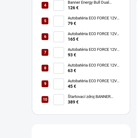
Banner Energy Bull Dual
Power 12V 75Ah 680A
126 €
Autobatéria ECO FORCE 12V
75Ah 680A
79 €
Autobatéria ECO FORCE 12V
180Ah 1050A
165 €
Autobatéria ECO FORCE 12V
100Ah 760A
93 €
Autobatéria ECO FORCE 12V
60Ah 490A
63 €
Autobatéria ECO FORCE 12V
45Ah 360A
45 €
Štartovací zdroj BANNER
BOOSTER 12V P3 EVO MAX
389 €