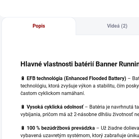
čidlom 🌡️. Vhodná
Nabíjačka je odolná
N
pre všetky 12V
proti vode, prachu
p
batérie, vrátane
a chemikáliám
a
AGM a GEL. Má
(IP65) 💧🌪️. Má
(
Popis
Videá (2)
režim na oživenie
inteligentný 7-
i
hlboko vybitých...
stupňový...
s
Hlavné vlastnosti batérií Banner Runni
🔋
EFB technológia (Enhanced Flooded Battery)
– Bat
technológiu, ktorá zvyšuje výkon a stabilitu, čím posk
častom cyklickom namáhaní.
🔋
Vysoká cyklická odolnosť
– Batéria je navrhnutá ta
vybíjania, pričom má až 2-násobne dlhšiu životnosť ne
🔋
100 % bezúdržbová prevádzka
– Už žiadne dolievan
vybavená uzavretým systémom, ktorý zabraňuje úniku 