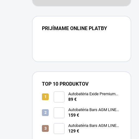
PRIJÍMAME ONLINE PLATBY
TOP 10 PRODUKTOV
Autobatéria Exide Premium
12V 77Ah 760A
89 €
Autobatéria Bars AGM LINE
12V 95Ah 850A
159 €
Autobatéria Bars AGM LINE
12V 70Ah 760A
129 €