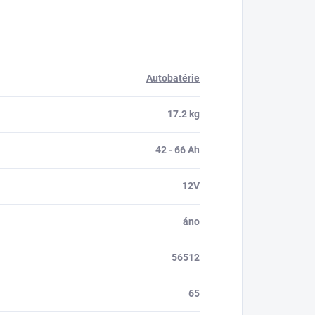
Autobatérie
17.2 kg
42 - 66 Ah
12V
áno
56512
65