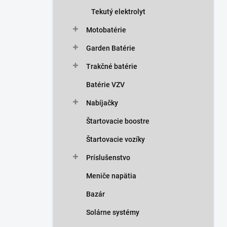
n
Tekutý elektrolyt
e
l
Motobatérie
Garden Batérie
Trakčné batérie
Batérie VZV
Nabíjačky
Štartovacie boostre
Štartovacie vozíky
Príslušenstvo
Meniče napätia
Bazár
Solárne systémy