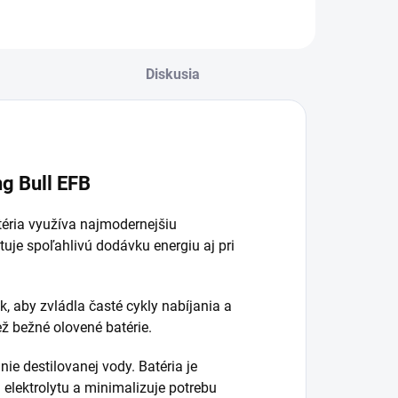
abíjačka je odolná
profesionálne
roti vode, prachu
použitie. Nabíja,
 chemikáliám
testuje a udržiava
IP65) 💧🌪️. Má
olovené batérie (1–
Diskusia
nteligentný 7-
400 Ah) v
tupňový...
optimálnom
stave....
ng Bull EFB
éria využíva najmodernejšiu
ytuje spoľahlivú dodávku energiu aj pri
k, aby zvládla časté cykly nabíjania a
ž bežné olovené batérie.
ie destilovanej vody. Batéria je
elektrolytu a minimalizuje potrebu