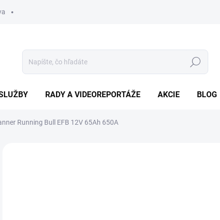
va
Hľadať
SLUŽBY
RADY A VIDEOREPORTÁŽE
AKCIE
BLOG
anner Running Bull EFB 12V 65Ah 650A
Neohodnotené
Podrobnosti hodnotenia
ZNAČKA
14
Jedn
SK
cena