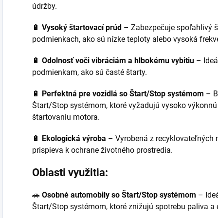
údržby.
🔋
Vysoký štartovací prúd
– Zabezpečuje spoľahlivý š
podmienkach, ako sú nízke teploty alebo vysoká frekv
🔋
Odolnosť voči vibráciám a hlbokému vybitiu
– Ideá
podmienkam, ako sú časté štarty.
🔋
Perfektná pre vozidlá so Štart/Stop systémom
– Ba
Štart/Stop systémom, ktoré vyžadujú vysoko výkonnú 
štartovaniu motora.
🔋
Ekologická výroba
– Vyrobená z recyklovateľných m
prispieva k ochrane životného prostredia.
Oblasti využitia:
🚗
Osobné automobily so Štart/Stop systémom
– Ideá
Štart/Stop systémom, ktoré znižujú spotrebu paliva a 