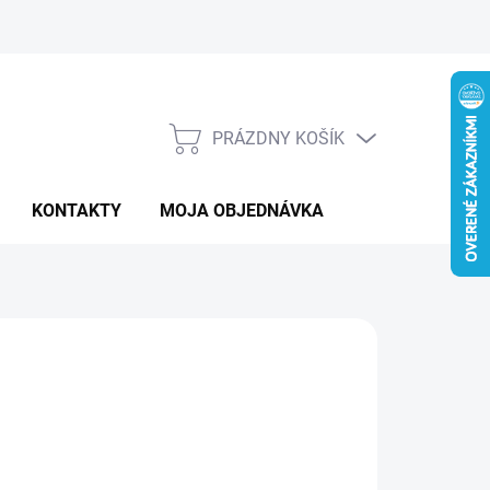
PRÁZDNY KOŠÍK
NÁKUPNÝ
KOŠÍK
KONTAKTY
MOJA OBJEDNÁVKA
:
BANNER
7 €
otková
LADOM
: