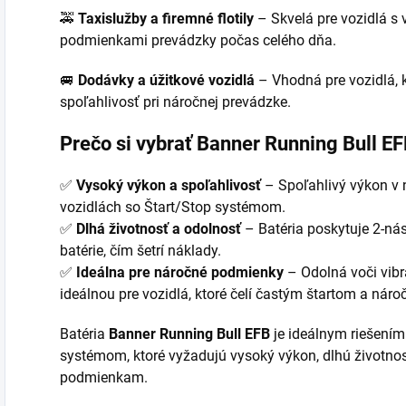
🚕
Taxislužby a firemné flotily
– Skvelá pre vozidlá s
podmienkami prevádzky počas celého dňa.
🚐
Dodávky a úžitkové vozidlá
– Vhodná pre vozidlá, 
spoľahlivosť pri náročnej prevádzke.
Prečo si vybrať Banner Running Bull E
✅
Vysoký výkon a spoľahlivosť
– Spoľahlivý výkon v
vozidlách so Štart/Stop systémom.
✅
Dlhá životnosť a odolnosť
– Batéria poskytuje 2-ná
batérie, čím šetrí náklady.
✅
Ideálna pre náročné podmienky
– Odolná voči vibr
ideálnou pre vozidlá, ktoré čelí častým štartom a n
Batéria
Banner Running Bull EFB
je ideálnym riešením
systémom, ktoré vyžadujú vysoký výkon, dlhú životno
podmienkam.