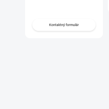
Máte otázku?
Obráťte sa na nás.
Kontaktný formulár