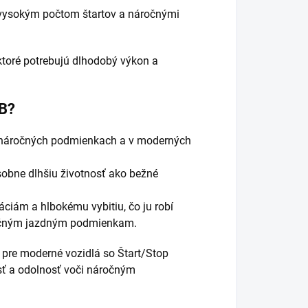
 vysokým počtom štartov a náročnými
ktoré potrebujú dlhodobý výkon a
FB?
 náročných podmienkach a v moderných
sobne dlhšiu životnosť ako bežné
áciám a hlbokému vybitiu, čo ju robí
áročným jazdným podmienkam.
 pre moderné vozidlá so Štart/Stop
sť a odolnosť voči náročným