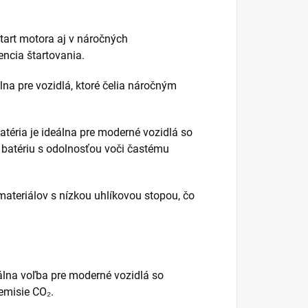
tart motora aj v náročných
encia štartovania.
lna pre vozidlá, ktoré čelia náročným
téria je ideálna pre moderné vozidlá so
batériu s odolnosťou voči častému
ateriálov s nízkou uhlíkovou stopou, čo
lna voľba pre moderné vozidlá so
emisie CO₂.