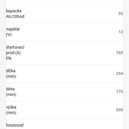
kapacita
55
Ah/20hod
:
napätie
12
(V)
:
štartovací
prúd (A)
765
EN
:
dĺžka
254
(mm)
:
šírka
175
(mm)
:
výška
200
(mm)
:
hmotnosť