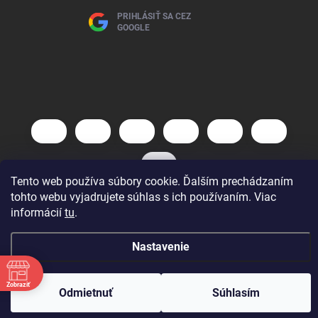
PRIHLÁSIŤ SA CEZ
GOOGLE
Tento web používa súbory cookie. Ďalším prechádzaním
tohto webu vyjadrujete súhlas s ich používaním. Viac
informácií
tu
.
Copyright 2026
AutoBaterky
. Všetky práva vyhradené.
Vytvoril Shoptet
Nastavenie
Zobraziť
Odmietnuť
Súhlasím