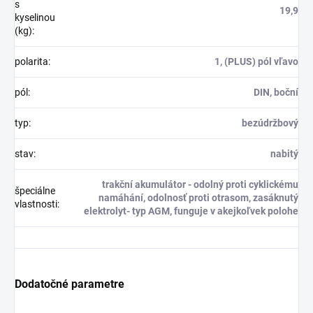
s
19,9
kyselinou
(kg)
:
polarita
:
1, (PLUS) pól vľavo
pól
:
DIN, boční
typ
:
bezúdržbový
stav
:
nabitý
trakční akumulátor - odolný proti cyklickému
špeciálne
namáhání, odolnosť proti otrasom, zasáknutý
vlastnosti
:
elektrolyt- typ AGM, funguje v akejkoľvek polohe
Dodatočné parametre