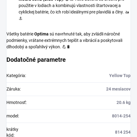
použitie v lodiach a kombinujú vlastnosti štartovacej a
cyklickej batérie, čo ich robí ideálnymi pre plavidlá a člny. 🚤
⚓
Všetky batérie
Optima
sú navrhnuté tak, aby zvládli náročné
podmienky, vrátane extrémnych teplôt a vibrácií a poskytovali
dlhodobý a spoľahlivý výkon. 💪🔋
Dodatočné parametre
Kategória
:
Yellow Top
Záruka
:
24 mesiacov
Hmotnosť
:
20.6 kg
model
:
8014-254
krátky
814 254
kód
: