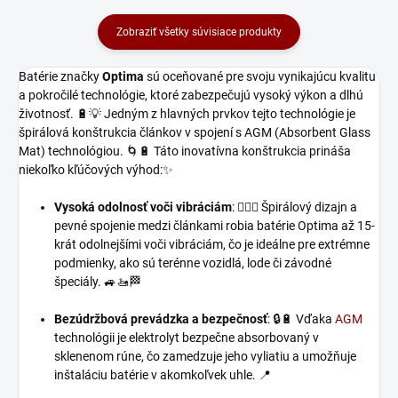
Zobraziť všetky súvisiace produkty
Batérie značky
Optima
sú oceňované pre svoju vynikajúcu kvalitu
a pokročilé technológie, ktoré zabezpečujú vysoký výkon a dlhú
životnosť. 🔋💡 Jedným z hlavných prvkov tejto technológie je
špirálová konštrukcia článkov v spojení s AGM (Absorbent Glass
Mat) technológiou. 🌀🔋 Táto inovatívna konštrukcia prináša
niekoľko kľúčových výhod:✨
Vysoká odolnosť voči vibráciám
: 🏋️‍♂️🔋 Špirálový dizajn a
pevné spojenie medzi článkami robia batérie Optima až 15-
krát odolnejšími voči vibráciám, čo je ideálne pre extrémne
podmienky, ako sú terénne vozidlá, lode či závodné
špeciály. 🚙🚤🏁
Bezúdržbová prevádzka a bezpečnosť
: 🔒🔋 Vďaka
AGM
technológii je elektrolyt bezpečne absorbovaný v
sklenenom rúne, čo zamedzuje jeho vyliatiu a umožňuje
inštaláciu batérie v akomkoľvek uhle. 📍