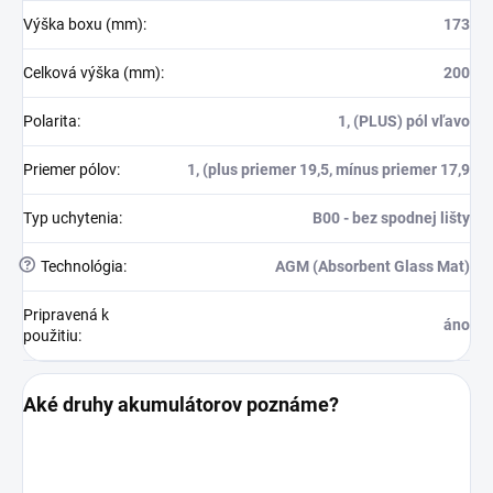
Výška boxu (mm)
:
173
Celková výška (mm)
:
200
Polarita
:
1, (PLUS) pól vľavo
Priemer pólov
:
1, (plus priemer 19,5, mínus priemer 17,9
Typ uchytenia
:
B00 - bez spodnej lišty
?
Technológia
:
AGM (Absorbent Glass Mat)
Pripravená k
áno
použitiu
:
Aké druhy akumulátorov poznáme?