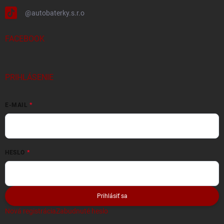
@autobaterky.s.r.o
FACEBOOK
PRIHLÁSENIE
E-MAIL
HESLO
Prihlásiť sa
Nová registrácia
Zabudnuté heslo