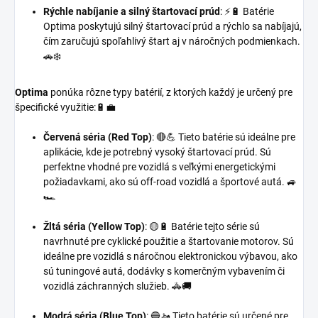
Rýchle nabíjanie a silný štartovací prúd
: ⚡🔋 Batérie
Optima poskytujú silný štartovací prúd a rýchlo sa nabíjajú,
čím zaručujú spoľahlivý štart aj v náročných podmienkach.
🚗❄️
Optima
ponúka rôzne typy batérií, z ktorých každý je určený pre
špecifické využitie:🔋💼
Červená séria (Red Top)
: 🔴💪 Tieto batérie sú ideálne pre
aplikácie, kde je potrebný vysoký štartovací prúd. Sú
perfektne vhodné pre vozidlá s veľkými energetickými
požiadavkami, ako sú off-road vozidlá a športové autá. 🚙
🏎️
Žltá séria (Yellow Top)
: 🟡🔋 Batérie tejto série sú
navrhnuté pre cyklické použitie a štartovanie motorov. Sú
ideálne pre vozidlá s náročnou elektronickou výbavou, ako
sú tuningové autá, dodávky s komerčným vybavením či
vozidlá záchranných služieb. 🚓🚚
Modrá séria (Blue Top)
: 🔵🚤 Tieto batérie sú určené pre