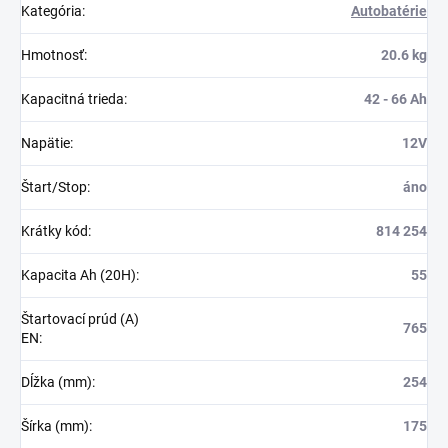
Kategória
:
Autobatérie
Hmotnosť
:
20.6 kg
Kapacitná trieda
:
42 - 66 Ah
Napätie
:
12V
Štart/Stop
:
áno
Krátky kód
:
814 254
Kapacita Ah (20H)
:
55
Štartovací prúd (A)
765
EN
:
Dĺžka (mm)
:
254
Šírka (mm)
:
175