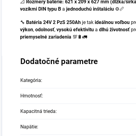
📐
Rozmery batérie: 621 x 209 x 627 mm (dĺžka/šírk
vozíkmi DIN typu B
a
jednoduchú inštaláciu
⚙️📏
🔧
Batéria 24V 2 PzS 250Ah
je tak
ideálnou voľbou
pr
výkon
,
odolnosť
,
vysokú efektivitu
a
dlhú životnosť
pr
priemyselné zariadenia
💯🔋🚛
Dodatočné parametre
Kategória
:
Hmotnosť
:
Kapacitná trieda
:
Napätie
: