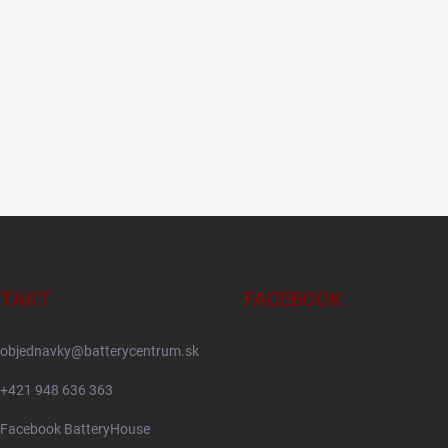
TAKT
FACEBOOK
objednavky
@
batterycentrum.sk
+421 948 636 363
Facebook BatteryHouse