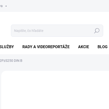
va
Hľadať
SLUŽBY
RADY A VIDEOREPORTÁŽE
AKCIE
BLOG
2PzS250 DIN B
Neohodnotené
Podrobnosti hodnotenia
ZNAČKA
1 
Jedn
NA
cena