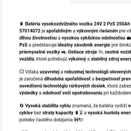
energetickú
energetická
ú
účinnosť a flexibilné
úspornosť, ochrana
b
nabíjacie režimy pre
proti prepólovaniu
B
mokré,...
a...
🔋
Batéria vysokozdvižného vozíka 24V 2 PzS 250Ah 
57014072
je
spoľahlivým
a
výkonným riešením
pre vš
dlhou životnosťou
a
vysokou cyklickou odolnosťou
💼
PzS
a predstavuje
ideálny zásobník energie
pre širok
priemyselné vozíky
🚜,
čistiace stroje
🧼,
cestné vozid
vozidlá
, ktoré potrebujú
výkonný
a
stabilný zdroj ener
💥 Vďaka
uzavretej
a
robustnej technológii olovenýc
je zaručená
dlhodobá spoľahlivosť
a
bezpečnosť pre
osvedčenú technológiu rúrkových dosiek
, ktorá zabe
výsledky
a
odolnosť voči opotrebovaniu
pri každoden
🔄
Vysoká stabilita cyklu
znamená, že batéria vydrží
v
cyklov
bez
straty kapacity
🔋⏳ a
vysoká hustota ener
potreby častého dobíjania 🚧🔌