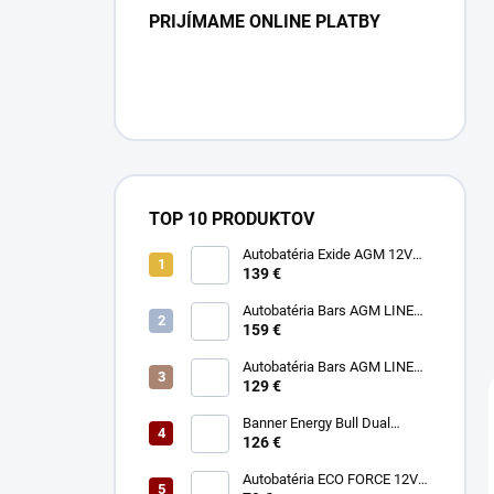
PRIJÍMAME ONLINE PLATBY
TOP 10 PRODUKTOV
Autobatéria Exide AGM 12V
72Ah 760A
139 €
Autobatéria Bars AGM LINE
12V 95Ah 850A
159 €
Autobatéria Bars AGM LINE
12V 70Ah 760A
129 €
Banner Energy Bull Dual
Power 12V 75Ah 680A
126 €
Autobatéria ECO FORCE 12V