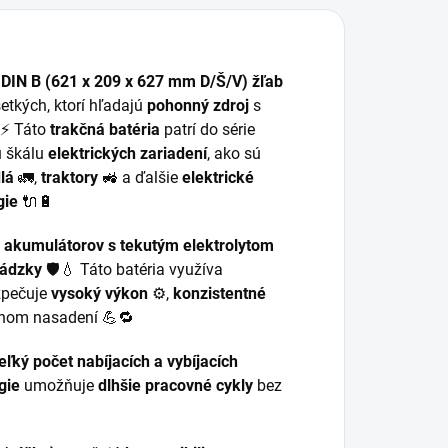
plne vybitej
funkciou obnovy
atérie. Má
úplne vybitej
luetooth...
batérie....
DIN B (621 x 209 x 627 mm D/Š/V) žľab
etkých, ktorí hľadajú
pohonný zdroj
s
⚡ Táto
trakčná batéria
patrí do série
ú škálu
elektrických zariadení
, ako sú
lá
🚛,
traktory
🚜 a ďalšie
elektrické
gie
🔌🔋
h akumulátorov s tekutým elektrolytom
vádzky
🛡️💧 Táto batéria využíva
zpečuje
vysoký výkon
⚙️,
konzistentné
nom nasadení 💪🔁
eľký počet nabíjacích a vybíjacích
gie
umožňuje
dlhšie pracovné cykly
bez