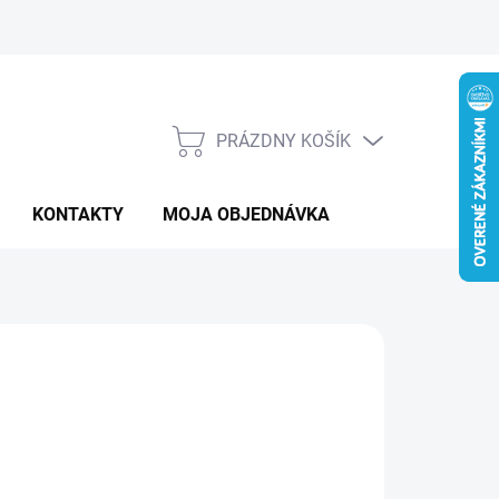
PRÁZDNY KOŠÍK
NÁKUPNÝ
KOŠÍK
KONTAKTY
MOJA OBJEDNÁVKA
:
BPOWER
328 €
otková
 DOTAZ
: