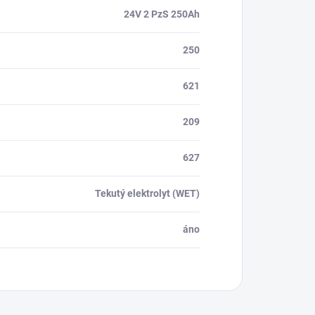
24V 2 PzS 250Ah
250
621
209
627
Tekutý elektrolyt (WET)
áno