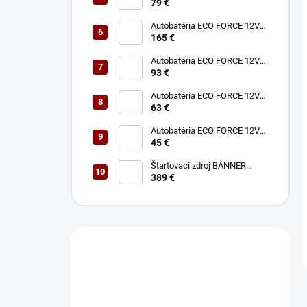
75Ah 680A
79 €
Autobatéria ECO FORCE 12V
180Ah 1050A
165 €
Autobatéria ECO FORCE 12V
100Ah 760A
93 €
Autobatéria ECO FORCE 12V
60Ah 490A
63 €
Autobatéria ECO FORCE 12V
45Ah 360A
45 €
Štartovací zdroj BANNER
BOOSTER 12V P3 EVO MAX
389 €
Máte otázku?
Obráťte sa na nás.