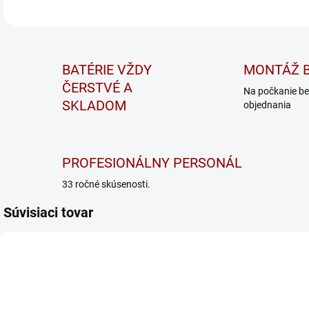
BATÉRIE VŽDY
MONTÁŽ B
ČERSTVÉ A
Na počkanie be
SKLADOM
objednania
PROFESIONÁLNY PERSONÁL
33 ročné skúsenosti.
Súvisiaci tovar
HF BASIC 24V 30A
HF BASIC 24V 13A
V
5A