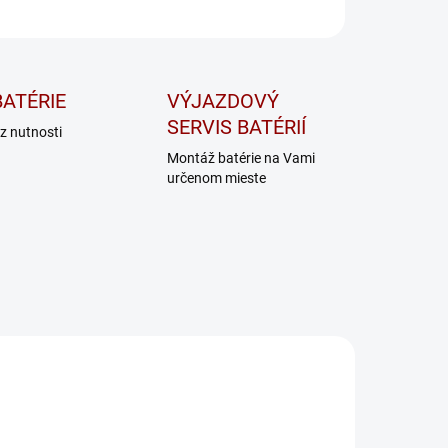
OPÝTAŤ SA
STRÁŽIŤ
ATÉRIE
VÝJAZDOVÝ
SERVIS BATÉRIÍ
z nutnosti
Montáž batérie na Vami
určenom mieste
ICTRON ENERGY 24V
VICTRON ENERGY 24V
8A