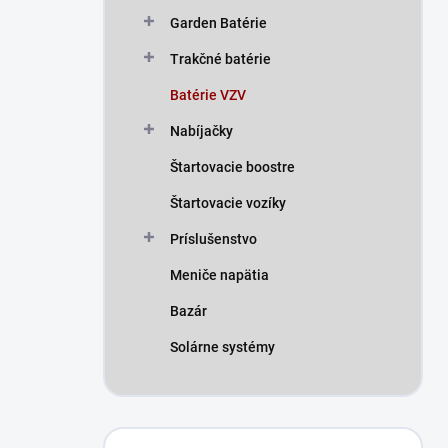
n
Garden Batérie
e
l
Trakčné batérie
Batérie VZV
Nabíjačky
Štartovacie boostre
Štartovacie vozíky
Príslušenstvo
Meniče napätia
Bazár
Solárne systémy