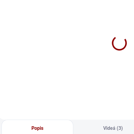
SKLADOM
NA DOTAZ
Nabíjačka
Nabíjačka
Banner HF
Banner HF
V
Basic 24V 30A
Basic 24V 13A
B
I
502 €
369 €
2
Do košíka
Do košíka
🔋 Banner
🔋 Banner

CHARGER HF
CHARGER HF
B
BASIC 24-30 je
BASIC 24-13 je
2
výkonná
výkonná a
i
univerzálna
spoľahlivá 24V
n
nabíjačka pre veľké
nabíjačka vhodná
b
batérie. Má
pre veľké batérie. ⚡
7
mikroprocesorové
Mikroprocesorové
n
riadenie,
riadenie,
f
Popis
Videá (3)