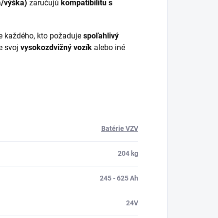
a/výška)
zaručujú
kompatibilitu s
e každého, kto požaduje
spoľahlivý
e svoj
vysokozdvižný vozík
alebo iné
Batérie VZV
204 kg
245 - 625 Ah
24V