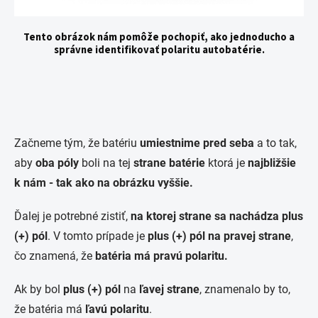
Tento obrázok nám pomôže pochopiť, ako jednoducho a
správne identifikovať polaritu autobatérie.
Začneme tým, že batériu
umiestnime pred seba
a to tak,
aby
oba póly
boli na tej
strane batérie
ktorá je
najbližšie
k nám - tak ako na obrázku vyššie.
Ďalej je potrebné zistiť,
na ktorej strane sa nachádza plus
(+) pól
. V tomto prípade je
plus (+) pól na pravej strane
,
čo znamená, že
batéria má pravú polaritu.
Ak by bol
plus (+) pól
na
ľavej strane
, znamenalo by to,
že batéria má
ľavú polaritu
.