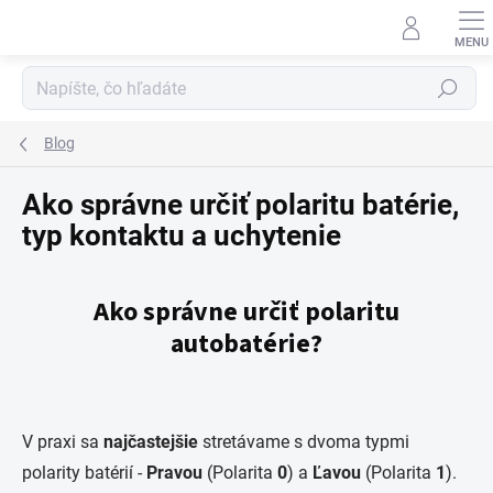
Prejsť
na
obsah
Hľadať
Blog
Ako správne určiť polaritu batérie,
typ kontaktu a uchytenie
Ako správne určiť polaritu
autobatérie?
V praxi sa
najčastejšie
stretávame s dvoma typmi
polarity batérií -
Pravou
(Polarita
0
) a
Ľavou
(Polarita
1
).