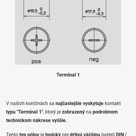
Terminal 1
V našich končinách sa
najčastejšie vyskytuje
kontakt
typu "Terminal 1"
, ktorý je
zobrazený
na
podrobnom
technickom nákrese vyššie.
Tento
typ pólov
je
typický
pre
drtivú väčšinu
batérií
DIN
(