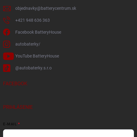
objednavky
@
batterycentrum.sk
+421 948 636 363
Facebook BatteryHouse
autobaterky/
YouTube BatteryHouse
@autobaterky.s.r.o
FACEBOOK
PRIHLÁSENIE
E-MAIL