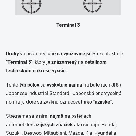
Terminal 3
Druhý
v našom regióne
najvyužívanejší
typ kontaktu je
"Terminal 3"
, ktorý je
znázornený
na
detailnom
technickom nákrese vyššie.
Tento
typ pólov
sa
vyskytuje najmä
na batériách
JIS
(
Japanese Industrial Standard
- Japonská priemyselná
norma
)
, ktoré sa zvyknú označovať
ako
"ázijské".
Stretneme sa s nimi
najmä
na batériách
automobilov
ázijských značiek
ako sú napr. Honda,
Suzuki , Deawoo, Mitsubishi, Mazda, Kia, Hyundai a