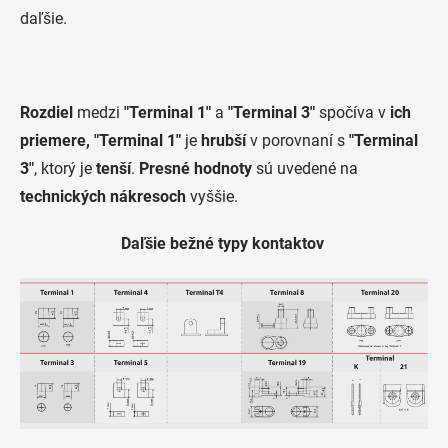
daľšie.
Rozdiel
medzi
"Terminal 1"
a
"Terminal 3"
spočíva v
ich
priemere,
"Terminal 1"
je
hrubší
v porovnaní s
"Terminal
3"
, ktorý je
tenší
.
Presné hodnoty
sú uvedené na
technických nákresoch
vyššie.
Daľšie bežné typy kontaktov