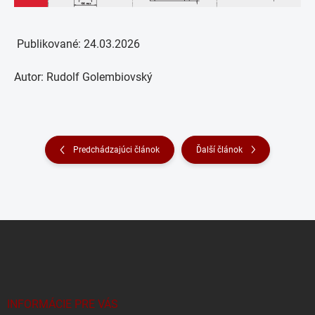
Publikované: 24.03.2026
Autor: Rudolf Golembiovský
Predchádzajúci článok
Ďalší článok
Z
á
p
ä
t
i
INFORMÁCIE PRE VÁS