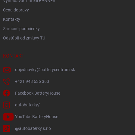
Vyhľadávač batérií BANNER
Cena dopravy
Kontakty
Záručné podmienky
Odstúpiť od zmluvy TU
KONTAKT
objednavky
@
batterycentrum.sk
+421 948 636 363
Facebook BatteryHouse
autobaterky/
YouTube BatteryHouse
@autobaterky.s.r.o