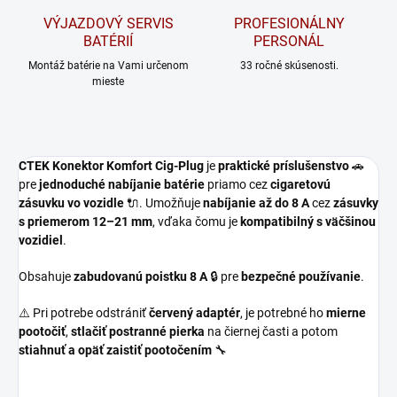
VÝJAZDOVÝ SERVIS
PROFESIONÁLNY
BATÉRIÍ
PERSONÁL
Montáž batérie na Vami určenom
33 ročné skúsenosti.
mieste
CTEK Konektor Komfort Cig-Plug
je
praktické príslušenstvo
🚗
pre
jednoduché nabíjanie batérie
priamo cez
cigaretovú
zásuvku vo vozidle
🔌. Umožňuje
nabíjanie až do 8 A
cez
zásuvky
s priemerom 12–21 mm
, vďaka čomu je
kompatibilný s väčšinou
vozidiel
.
Obsahuje
zabudovanú poistku 8 A
🔒 pre
bezpečné používanie
.
⚠️ Pri potrebe odstrániť
červený adaptér
, je potrebné ho
mierne
pootočiť
,
stlačiť postranné pierka
na čiernej časti a potom
stiahnuť a opäť zaistiť pootočením
🔧