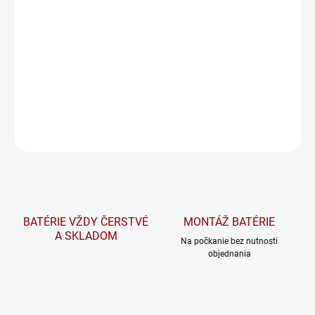
vozidle 🔌. Umožňuje
nabíjanie do 8 A
cez
12–21 mm zásuvku
a
obsahuje
zabudovanú poistku
🔒.
Na požiadanie overíme dostupnosť tovaru a v prípade potreby
vám radi pomôžeme nájsť vhodnú alternatívu.
DETAILNÉ INFORMÁCIE
OPÝTAŤ SA
STRÁŽIŤ
BATÉRIE VŽDY ČERSTVÉ
MONTÁŽ BATÉRIE
A SKLADOM
Na počkanie bez nutnosti
objednania