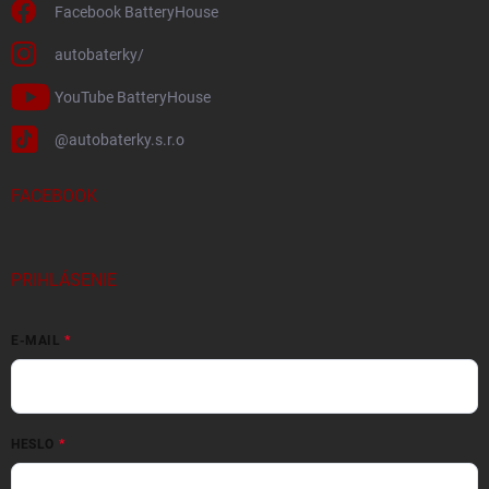
Facebook BatteryHouse
autobaterky/
YouTube BatteryHouse
@autobaterky.s.r.o
FACEBOOK
PRIHLÁSENIE
E-MAIL
HESLO