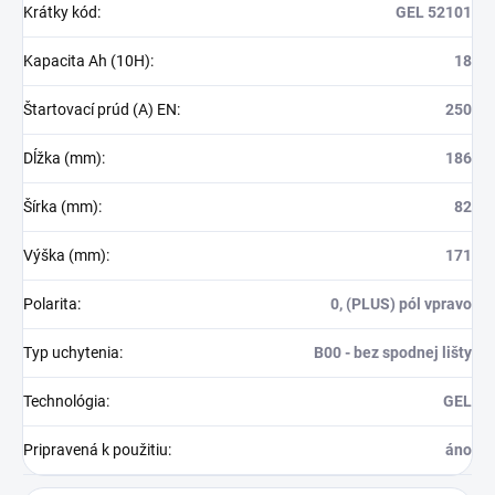
Krátky kód
:
GEL 52101
Kapacita Ah (10H)
:
18
Štartovací prúd (A) EN
:
250
Dĺžka (mm)
:
186
Šírka (mm)
:
82
Výška (mm)
:
171
Polarita
:
0, (PLUS) pól vpravo
Typ uchytenia
:
B00 - bez spodnej lišty
Technológia
:
GEL
Pripravená k použitiu
:
áno