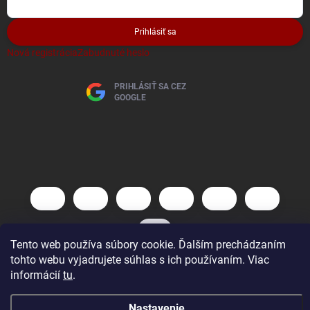
Prihlásiť sa
Nová registrácia
Zabudnuté heslo
PRIHLÁSIŤ SA CEZ
GOOGLE
Tento web používa súbory cookie. Ďalším prechádzaním
tohto webu vyjadrujete súhlas s ich používaním. Viac
informácií
tu
.
Copyright 2026
AutoBaterky
. Všetky práva vyhradené.
Vytvoril Shoptet
Nastavenie