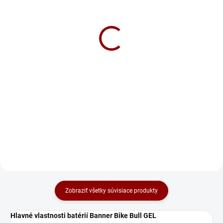
Nabíjačka CTEK MXS 5.0
Nabíjačka Victron Energy
NEW 12V 5A
Blue Smart IP65 Charger
12V 5A s DC konektorom
89 €
94 €
Do košíka
Do košíka
CTEK MXS 5.0 NEW je vylepšená
plne automatická 8-kroková
Victron Energy Blue Smart IP65
nabíjačka 🔋 s tepelným čidlom
12V 5A⚡🔋 Optimálne pre batérie
🌡️. Vhodná pre všetky 12V batérie,
s kapacitou 20-50Ah. Nabíjačka
vrátane AGM a GEL. Má režim na
je odolná proti vode, prachu a
oživenie hlboko vybitých...
chemikáliám (IP65) 💧🌪️. Má
inteligentný 7-stupňový...
Zobraziť všetky súvisiace produkty
Hlavné vlastnosti batérií Banner Bike Bull GEL