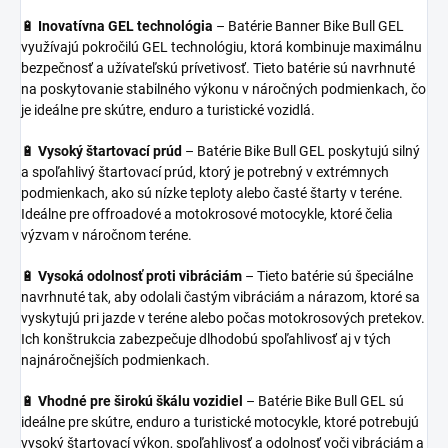
🔋
Inovatívna GEL technológia
– Batérie Banner Bike Bull GEL
využívajú pokročilú GEL technológiu, ktorá kombinuje maximálnu
bezpečnosť a užívateľskú prívetivosť. Tieto batérie sú navrhnuté
na poskytovanie stabilného výkonu v náročných podmienkach, čo
je ideálne pre skútre, enduro a turistické vozidlá.
🔋
Vysoký štartovací prúd
– Batérie Bike Bull GEL poskytujú silný
a spoľahlivý štartovací prúd, ktorý je potrebný v extrémnych
podmienkach, ako sú nízke teploty alebo časté štarty v teréne.
Ideálne pre offroadové a motokrosové motocykle, ktoré čelia
výzvam v náročnom teréne.
🔋
Vysoká odolnosť proti vibráciám
– Tieto batérie sú špeciálne
navrhnuté tak, aby odolali častým vibráciám a nárazom, ktoré sa
vyskytujú pri jazde v teréne alebo počas motokrosových pretekov.
Ich konštrukcia zabezpečuje dlhodobú spoľahlivosť aj v tých
najnáročnejších podmienkach.
🔋
Vhodné pre širokú škálu vozidiel
– Batérie Bike Bull GEL sú
ideálne pre skútre, enduro a turistické motocykle, ktoré potrebujú
vysoký štartovací výkon, spoľahlivosť a odolnosť voči vibráciám a