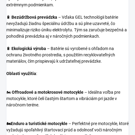
extrémnym podmienkam.
🔋
Bezúdržbová prevádzka
– Vďaka GEL technológii batérie
nevyžadujú žiadnu špeciálnu údržbu a sú plne uzavreté, čo
minimalizuje riziko úniku elektrolytu. Tým sa zaručuje bezpečná a
pohodlná prevádzka aj v náročných podmienkach.
🔋
Ekologická výroba
– Batérie sú vyrobené s ohľadom na
ochranu životného prostredia, s použitím recyklovateľných
materiálov, čím prispievajú k udržateľnej prevádzke.
Oblasti využitia
:
🏍️
Offroadové a motokrosové motocykle
– Ideálna voľba pre
motocykle, ktoré čelí častým štartom a vibráciám pri jazde v
náročnom teréne.
🏍️Enduro a turistické motocykle
– Perfektné pre motocykle, ktoré
vyžadujú spoľahlivý štartovací prúd a odolnosť voči náročným