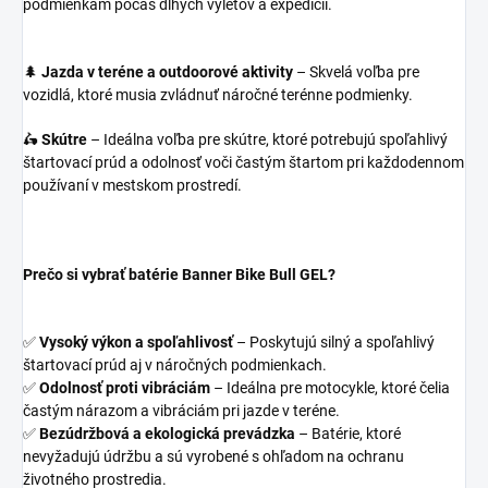
podmienkam počas dlhých výletov a expedícií.
🌲
Jazda v teréne a outdoorové aktivity
– Skvelá voľba pre
vozidlá, ktoré musia zvládnuť náročné terénne podmienky.
🛵
Skútre
– Ideálna voľba pre skútre, ktoré potrebujú spoľahlivý
štartovací prúd a odolnosť voči častým štartom pri každodennom
používaní v mestskom prostredí.
Prečo si vybrať batérie Banner Bike Bull GEL?
✅
Vysoký výkon a spoľahlivosť
– Poskytujú silný a spoľahlivý
štartovací prúd aj v náročných podmienkach.
✅
Odolnosť proti vibráciám
– Ideálna pre motocykle, ktoré čelia
častým nárazom a vibráciám pri jazde v teréne.
✅
Bezúdržbová a ekologická prevádzka
– Batérie, ktoré
nevyžadujú údržbu a sú vyrobené s ohľadom na ochranu
životného prostredia.