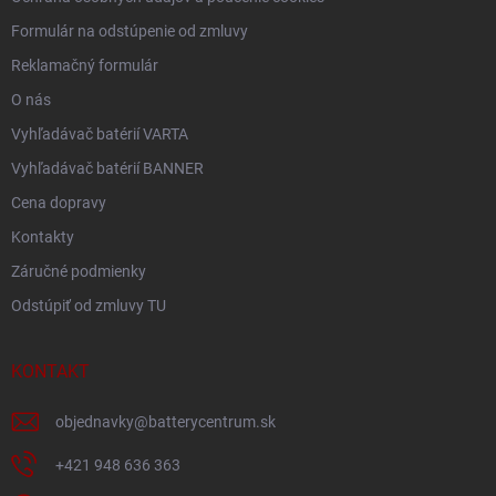
Formulár na odstúpenie od zmluvy
Reklamačný formulár
O nás
Vyhľadávač batérií VARTA
Vyhľadávač batérií BANNER
Cena dopravy
Kontakty
Záručné podmienky
Odstúpiť od zmluvy TU
KONTAKT
objednavky
@
batterycentrum.sk
+421 948 636 363