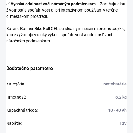
✅
Vysoká odolnosť voči náročným podmienkam
– Zaručujú dlhú
životnosť a spoľahlivosť aj pri intenzívnom používaní v teréne
či mestskom prostredí.
Batérie Banner Bike Bull GEL sú ideálnym riešením pre motocykle,
ktoré vyžadujú vysoký výkon, spoľahlivosť a odolnosť voči
náročným podmienkam.
Dodatočné parametre
Kategória
:
Motobatérie
Hmotnosť
:
6.2 kg
Kapacitná trieda
:
18 - 40 Ah
Napätie
:
12V