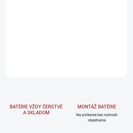
BPower:
GT19BL
Pri osobnom odbere na predajni platí táto cena pri odovzdaní
starého kusu adekvátnej veľkosti.
Na požiadanie overíme dostupnosť tovaru a v prípade potreby
vám radi pomôžeme nájsť vhodnú alternatívu.
DETAILNÉ INFORMÁCIE
OPÝTAŤ SA
STRÁŽIŤ
BATÉRIE VŽDY ČERSTVÉ
MONTÁŽ BATÉRIE
A SKLADOM
Na počkanie bez nutnosti
objednania