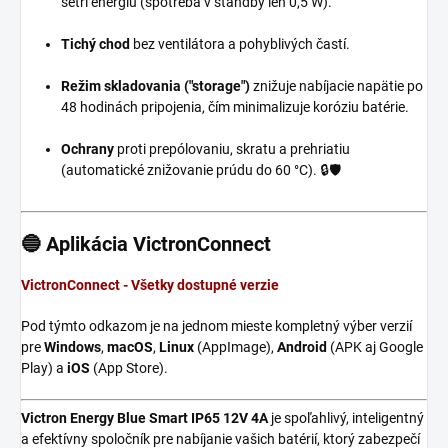
šetrí energiu (spotreba v standby len 0,5 W).
Tichý chod
bez ventilátora a pohyblivých častí.
Režim skladovania ("storage")
znižuje nabíjacie napätie po
48 hodinách pripojenia, čím minimalizuje koróziu batérie.
Ochrany
proti prepólovaniu, skratu a prehriatiu
(automatické znižovanie prúdu do 60 °C). 🔒🛡️
🔵 Aplikácia VictronConnect
VictronConnect - Všetky dostupné verzie
Pod týmto odkazom je na jednom mieste kompletný výber verzií
pre
Windows
,
macOS
,
Linux
(AppImage),
Android
(APK aj Google
Play) a
iOS
(App Store).
Victron Energy Blue Smart IP65 12V 4A
je spoľahlivý, inteligentný
a efektívny spoločník pre nabíjanie vašich batérií, ktorý zabezpečí