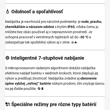
💧
Odolnosť a spoľahlivosť
Nabíjačka je navrhnutá pre náročné podmienky: je
vode, prachu,
chemikáliám a nárazom odolná
s krytím
IP65
, vďaka čomu ju
môžete bez obáv používať aj v nepriaznivom prostredí. Je
schopná pracovať v extrémnych teplotách až do
-30 °C
a
zabezpečuje tak spoľahlivý výkon aj v zime. ❄️🔥
⚙️
Inteligentné 7-stupňové nabíjanie
S mikroprocesorom riadeným algoritmom dokáže nabíjačka
efektívne nabíjať batériu v siedmich krokoch, ktoré zlepšujú jej
výkon a predlžujú životnosť. Nabíjačka zvládne aj
obnovenie
úplne vybitej „mŕtvej“ batérie
nízkym prúdom, čím zvyšuje šancu
na jej ďalšie použitie. 🔄🔋
🔌
Špeciálne režimy pre rôzne typy batérií