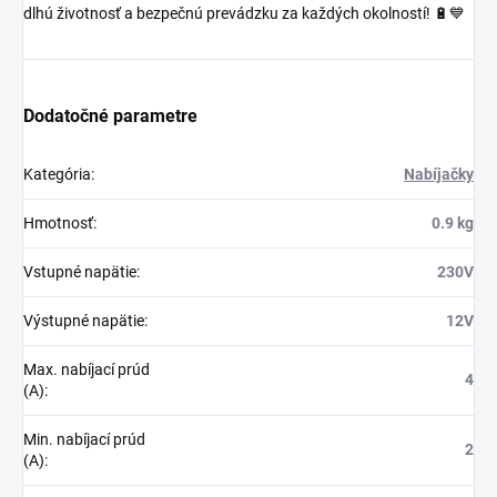
dlhú životnosť a bezpečnú prevádzku za každých okolností! 🔋💙
Dodatočné parametre
Kategória
:
Nabíjačky
Hmotnosť
:
0.9 kg
Vstupné napätie
:
230V
Výstupné napätie
:
12V
Max. nabíjací prúd
4
(A)
:
Min. nabíjací prúd
2
(A)
: