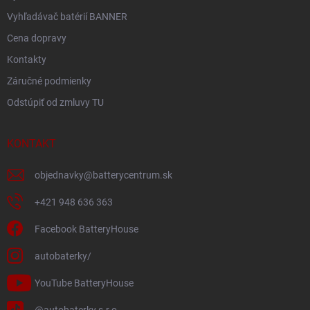
Vyhľadávač batérií BANNER
Cena dopravy
Kontakty
Záručné podmienky
Odstúpiť od zmluvy TU
KONTAKT
objednavky
@
batterycentrum.sk
+421 948 636 363
Facebook BatteryHouse
autobaterky/
YouTube BatteryHouse
@autobaterky.s.r.o