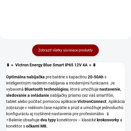
príslušenstva. Vhodné pre
nabíjačky do veľkosti IP65 12/15
a 24/8.
Zobraziť všetky súvisiace produkty
🔋🔹
Victron Energy Blue Smart IP65 12V 4A
🔹🔋
Optimálna nabíjačka
pre batérie s kapacitou
20-50Ah
s
inteligentným riadením nabíjania a modernými funkciami. Je
vybavená
Bluetooth technológiou
, ktorá umožňuje
nastavenie,
sledovanie a ovládanie
nabíjačky priamo cez váš smartfón,
tablet alebo počítač pomocou aplikácie
VictronConnect
. Aplikácia
zobrazuje v reálnom čase napätie a prúd a umožňuje jednoduchú
konfiguráciu aj rozšírené nastavenia pre profesionálov. 📱
⚡Balenie obsahuje
dva typy
konektorov – klasické
krokosvorky
a
konektor s
očkami M8.