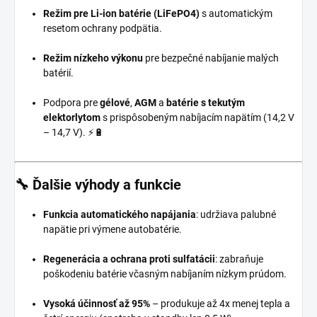
Režim pre Li-ion batérie (LiFePO4)
s automatickým
resetom ochrany podpätia.
Režim nízkeho výkonu
pre bezpečné nabíjanie malých
batérií.
Podpora pre
gélové
,
AGM
a
batérie s tekutým
elektorlytom
s prispôsobeným nabíjacím napätím (14,2 V
– 14,7 V). ⚡🔋
🔧
Ďalšie výhody a funkcie
Funkcia automatického napájania
: udržiava palubné
napätie pri výmene autobatérie.
Regenerácia a ochrana proti sulfatácii
: zabraňuje
poškodeniu batérie včasným nabíjaním nízkym prúdom.
Vysoká účinnosť až 95%
– produkuje až 4x menej tepla a