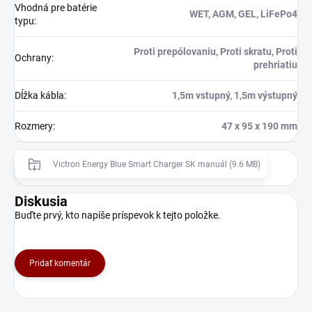
Vhodná pre batérie
WET, AGM, GEL, LiFePo4
typu
:
Proti prepólovaniu, Proti skratu, Proti
Ochrany
:
prehriatiu
Dĺžka kábla
:
1,5m vstupný, 1,5m výstupný
Rozmery
:
47 x 95 x 190 mm
Victron Energy Blue Smart Charger SK manuál (9.6 MB)
Diskusia
Buďte prvý, kto napíše príspevok k tejto položke.
Pridať komentár