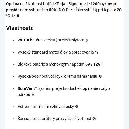
Optimálna životnosť batérie Trojan Signature je
1200 cyklov
pri
pravidelnom vybíjaní na
50%
(D.O.D. = hĺbka vybitia) pri teplote
20
°C
. 📈🔋
Vlastnosti:
WET
= batéria s tekutým elektrolytom 💧
Vysoký štandard materiálov a spracovania 🔧
Blokové batérie s menovitým napätím
6V / 12V
⚡
Vysoká odolnosť voči cyklickému namáhaniu 🔄
SureVent™
systém pre jednoduché dopĺňanie vody a
údržbu 💧
Extrémne silné mriežkové dosky ⚙️
Špeciálne separátory pre vyššiu životnosť 🛠️