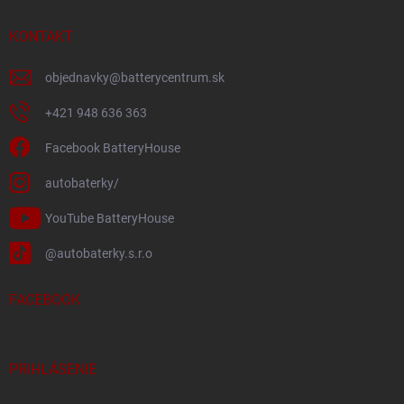
KONTAKT
objednavky
@
batterycentrum.sk
+421 948 636 363
Facebook BatteryHouse
autobaterky/
YouTube BatteryHouse
@autobaterky.s.r.o
FACEBOOK
PRIHLÁSENIE