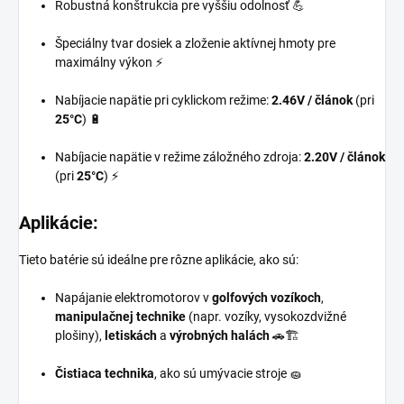
Robustná konštrukcia pre vyššiu odolnosť 💪
Špeciálny tvar dosiek a zloženie aktívnej hmoty pre
maximálny výkon ⚡
Nabíjacie napätie pri cyklickom režime:
2.46V / článok
(pri
25°C
) 🔋
Nabíjacie napätie v režime záložného zdroja:
2.20V / článok
(pri
25°C
) ⚡
Aplikácie:
Tieto batérie sú ideálne pre rôzne aplikácie, ako sú:
Napájanie elektromotorov v
golfových vozíkoch
,
manipulačnej technike
(napr. vozíky, vysokozdvižné
plošiny),
letiskách
a
výrobných halách
🚗🏗️
Čistiaca technika
, ako sú umývacie stroje 🧽