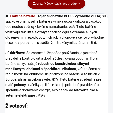
Zobraziť všetky súvisiace produkty
🔋
Trakčné batérie
Trojan Signature PLUS (Vyrobené v USA)
sú
špičkové priemyselné batérie s vynikajúcou kvalitou a vysokou
odolnosťou voči cyklickému namáhaniu. 🚗💪 Tieto batérie
využívajú
tekutý elektrolyt
a technológiu
extrémne silných
olovených mriežkok
, čo z nich robí výkonové a cenovo výhodné
riešenie v porovnaní s tradičnými trakčnými batériami. 🔋💲
Sú
údržbové
, čo znamená, že počas používania je potrebné
pravidelne kontrolovať a dopĺňať destilovanú vodu. 💧 Trojan
batérie sa vyznačujú
robustnou konštrukciou
,
silnými
mriežkovými doskami
a
špeciálnou zliatinou
, vďaka čomu sa
radia medzi najobľúbenejšie priemyselné batérie, a to nielen v
Európe, ale aj na celom svete. 🌍🔧 Tieto batérie sú ideálne pre
malé pohony
a všetky aplikácie, kde je potrebné pravidelné a
spoľahlivé dodávanie energie, ako napríklad
fotovoltaické a
veterné elektrárne
. 🌞🌬️
Životnosť: