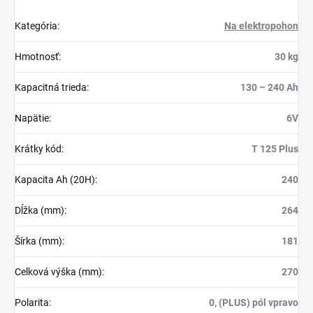
Kategória
:
Na elektropohon
Hmotnosť
:
30 kg
Kapacitná trieda
:
130 – 240 Ah
Napätie
:
6V
Krátky kód
:
T 125 Plus
Kapacita Ah (20H)
:
240
Dĺžka (mm)
:
264
Šírka (mm)
:
181
Celková výška (mm)
:
270
Polarita
:
0, (PLUS) pól vpravo