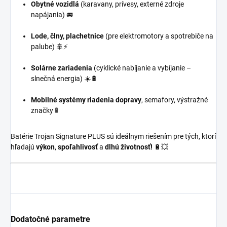
Obytné vozidlá
(karavany, prívesy, externé zdroje
napájania) 🚐
Lode, člny, plachetnice
(pre elektromotory a spotrebiče na
palube) 🚢⚡
Solárne zariadenia
(cyklické nabíjanie a vybíjanie –
slnečná energia) ☀️🔋
Mobilné systémy riadenia dopravy
, semafory, výstražné
značky 🚦
Batérie Trojan Signature PLUS sú ideálnym riešením pre tých, ktorí
hľadajú
výkon
,
spoľahlivosť
a
dlhú životnosť!
🔋💥
Dodatočné parametre