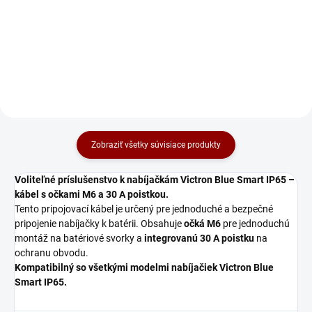
12V 10A⚡🔋 Optimálne pre
12V 15A⚡🔋 Optimálne pre
batérie s kapacitou 30-100Ah.
batérie s kapacitou 50-150Ah.
Nabíjačka je odolná proti vode,
Nabíjačka je odolná proti vode,
prachu a chemikáliám (IP65) 💧
prachu a chemikáliám (IP65) 💧
🌪️. Má inteligentný 7-stupňový...
🌪️. Má inteligentný 7-stupňový...
Zobraziť všetky súvisiace produkty
Voliteľné príslušenstvo k nabíjačkám Victron Blue Smart IP65 –
kábel s očkami M6 a 30 A poistkou.
Tento pripojovací kábel je určený pre jednoduché a bezpečné
pripojenie nabíjačky k batérii. Obsahuje
očká M6
pre jednoduchú
montáž na batériové svorky a
integrovanú 30 A poistku
na
ochranu obvodu.
Kompatibilný so všetkými modelmi nabíjačiek Victron Blue
Smart IP65.