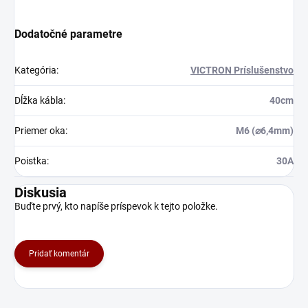
Dodatočné parametre
Kategória
:
VICTRON Príslušenstvo
Dĺžka kábla
:
40cm
Priemer oka
:
M6 (⌀6,4mm)
Poistka
:
30A
Diskusia
Buďte prvý, kto napíše príspevok k tejto položke.
Pridať komentár