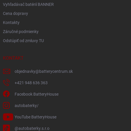
Vyhľadávač batérií BANNER
Cena dopravy
Kontakty
Záručné podmienky
Odstúpiť od zmluvy TU
KONTAKT
objednavky
@
batterycentrum.sk
+421 948 636 363
Facebook BatteryHouse
autobaterky/
YouTube BatteryHouse
@autobaterky.s.r.o