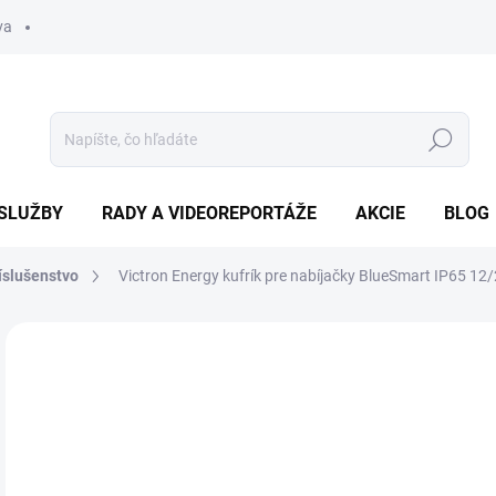
va
Hľadať
SLUŽBY
RADY A VIDEOREPORTÁŽE
AKCIE
BLOG
slušenstvo
Victron Energy kufrík pre nabíjačky BlueSmart IP65 12
Neohodnotené
Podrobnosti hodnotenia
ZNAČKA
49
Jedn
SK
cena