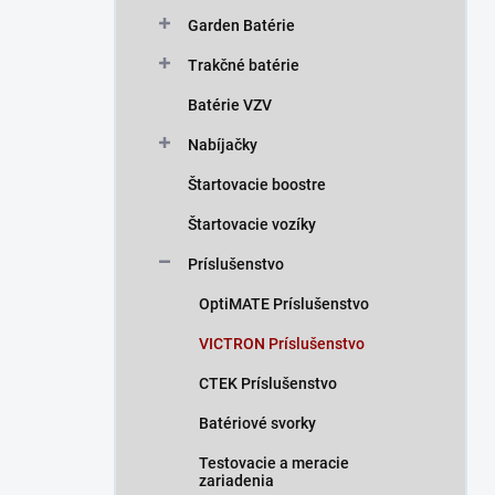
n
Garden Batérie
e
l
Trakčné batérie
Batérie VZV
Nabíjačky
Štartovacie boostre
Štartovacie vozíky
Príslušenstvo
OptiMATE Príslušenstvo
VICTRON Príslušenstvo
CTEK Príslušenstvo
Batériové svorky
Testovacie a meracie
zariadenia