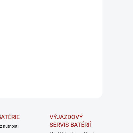
−
+
Pridať do košíka
osný kufrík so zatváracími sponami na uloženie a ochranu
jačky
Blue Smart IP65
a jej príslušenstva. Vhodné pre
 12/25 a 24/13.
ILNÉ INFORMÁCIE
OPÝTAŤ SA
STRÁŽIŤ
ATÉRIE
VÝJAZDOVÝ
SERVIS BATÉRIÍ
z nutnosti