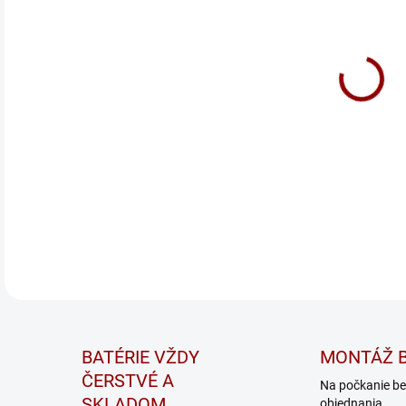
Pren
nabí
IP65
DETA
BATÉRIE VŽDY
MONTÁŽ B
ČERSTVÉ A
Na počkanie be
SKLADOM
objednania