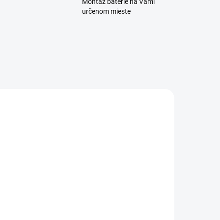
Montáž batérie na Vami
určenom mieste
95501 DUAL
SKLADOM
Banner Energy
ull Dual
Power 12V
60Ah 510A
104 €