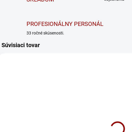
PROFESIONÁLNY PERSONÁL
33 ročné skúsenosti.
Súvisiaci tovar
VICTRON ENERGY 12V
VICTRON ENERGY 24V
25A
13A
SKLADOM
SKLADOM
Nabíjačka
Nabíjačka
Victron Energy
Victron Energy
B
Blue Smart
Blue Smart
IP65 Charger
IP65 Charger
224 €
224 €