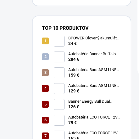
TOP 10 PRODUKTOV
BPOWER Olovený akumulátor
12V 9Ah AGM faston 6,3 mm
24 €
Autobatéria Banner Buffalo
Bull High Current 12V 180Ah
284 €
1400A
Autobatéria Bars AGM LINE
12V 95Ah 850A
159 €
Autobatéria Bars AGM LINE
12V 70Ah 760A
129 €
Banner Energy Bull Dual
Power 12V 75Ah 680A
126 €
Autobatéria ECO FORCE 12V
75Ah 680A
79 €
Autobatéria ECO FORCE 12V
180Ah 1050A
165 €