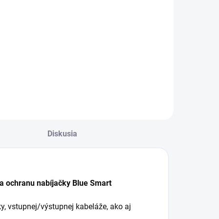
Do košíka
anner Energy Bull
ual Power 🔋 –
ombinovaná
rakčno-
tartovacia batéria
re karavany, člny a
oľnočasové
oužitie 🚐🛥️.
hodná na
Diskusia
poľahlivé
tartovanie aj
lhodobé cyklické...
 a ochranu nabíjačky Blue Smart
y, vstupnej/výstupnej kabeláže, ako aj
.