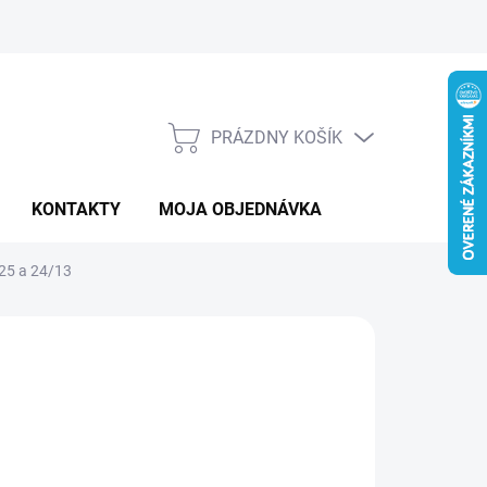
PRÁZDNY KOŠÍK
NÁKUPNÝ
KOŠÍK
KONTAKTY
MOJA OBJEDNÁVKA
/25 a 24/13
:
VICTRON ENERGY
 €
otková
LADOM
: