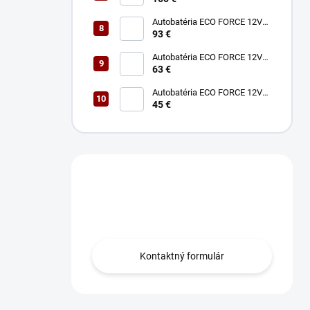
Autobatéria ECO FORCE 12V
100Ah 760A
93 €
Autobatéria ECO FORCE 12V
60Ah 490A
63 €
Autobatéria ECO FORCE 12V
45Ah 360A
45 €
Máte otázku?
Obráťte sa na nás.
Kontaktný formulár