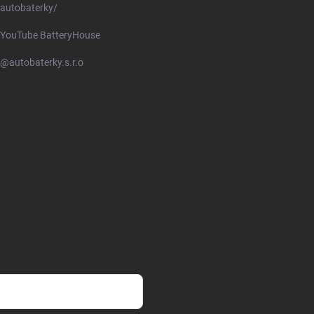
autobaterky/
YouTube BatteryHouse
@autobaterky.s.r.o