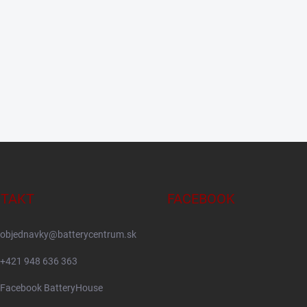
TAKT
FACEBOOK
objednavky
@
batterycentrum.sk
+421 948 636 363
Facebook BatteryHouse