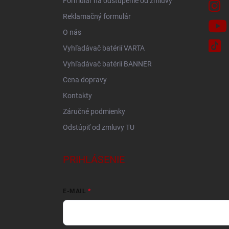
Formulár na odstúpenie od zmluvy
Reklamačný formulár
O nás
Vyhľadávač batérií VARTA
Vyhľadávač batérií BANNER
Cena dopravy
Kontakty
Záručné podmienky
Odstúpiť od zmluvy TU
PRIHLÁSENIE
E-MAIL