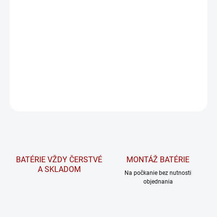
cena:
−
+
Pridať do košíka
Nástenný držiak
pre nabíjačky BlueSmart IP65 12/25, 24/13.
DETAILNÉ INFORMÁCIE
OPÝTAŤ SA
STRÁŽIŤ
BATÉRIE VŽDY ČERSTVÉ
MONTÁŽ BATÉRIE
A SKLADOM
Na počkanie bez nutnosti
objednania