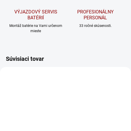
VÝJAZDOVÝ SERVIS
PROFESIONÁLNY
BATÉRIÍ
PERSONÁL
Montáž batérie na Vami určenom
33 ročné skúsenosti.
mieste
Súvisiaci tovar
SKLADOM
SKLADOM
Nabíjačka Victron Energy
Nabíjačka Victron Energy