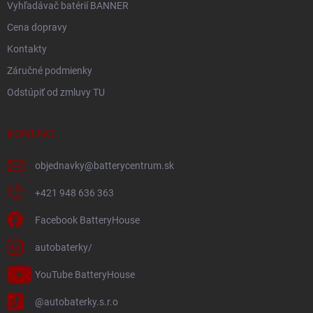
Vyhľadávač batérií BANNER
Cena dopravy
Kontakty
Záručné podmienky
Odstúpiť od zmluvy TU
KONTAKT
objednavky
@
batterycentrum.sk
+421 948 636 363
Facebook BatteryHouse
autobaterky/
YouTube BatteryHouse
@autobaterky.s.r.o