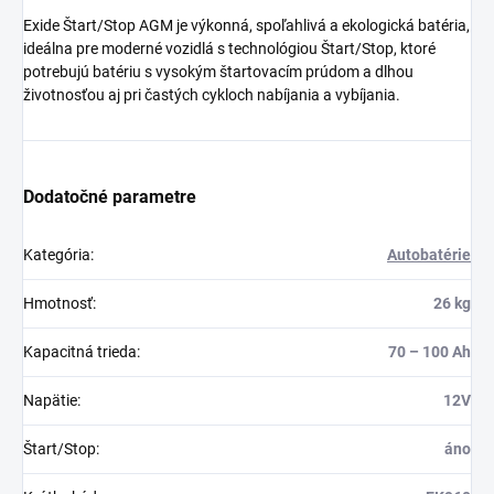
Exide Štart/Stop AGM je výkonná, spoľahlivá a ekologická batéria,
ideálna pre moderné vozidlá s technológiou Štart/Stop, ktoré
potrebujú batériu s vysokým štartovacím prúdom a dlhou
životnosťou aj pri častých cykloch nabíjania a vybíjania.
Dodatočné parametre
Kategória
:
Autobatérie
Hmotnosť
:
26 kg
Kapacitná trieda
:
70 – 100 Ah
Napätie
:
12V
Štart/Stop
:
áno