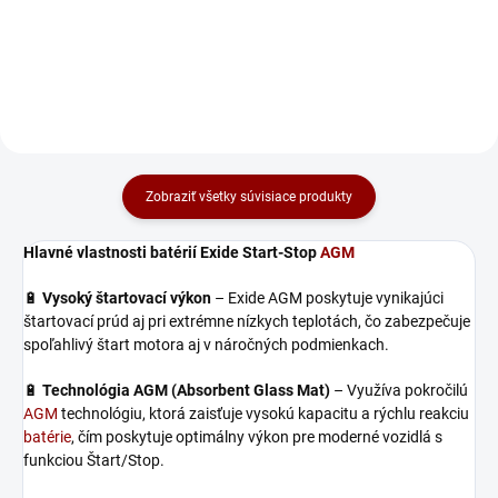
vrátane AGM a GEL. Má režim na
MF, Ca/Ca, AGM, GEL). 🔋
oživenie hlboko vybitých...
Diagnostikuje stav batérie,...
Zobraziť všetky súvisiace produkty
Hlavné vlastnosti batérií Exide Start-Stop
AGM
🔋
Vysoký štartovací výkon
– Exide AGM poskytuje vynikajúci
štartovací prúd aj pri extrémne nízkych teplotách, čo zabezpečuje
spoľahlivý štart motora aj v náročných podmienkach.
🔋
Technológia AGM (Absorbent Glass Mat)
– Využíva pokročilú
AGM
technológiu, ktorá zaisťuje vysokú kapacitu a rýchlu reakciu
batérie
, čím poskytuje optimálny výkon pre moderné vozidlá s
funkciou Štart/Stop.