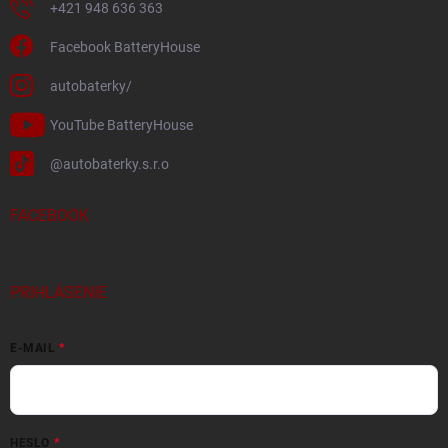
+421 948 636 363
Facebook BatteryHouse
autobaterky/
YouTube BatteryHouse
@autobaterky.s.r.o
FACEBOOK
PRIHLÁSENIE
E-MAIL
HESLO