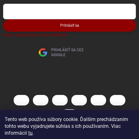
Prihlásiť sa
Nová registrácia
Zabudnuté heslo
PRIHLÁSIŤ SA CEZ
GOOGLE
Tento web používa súbory cookie. Ďalším prechádzaním
tohto webu vyjadrujete súhlas s ich používaním. Viac
informácií
tu
.
Copyright 2026
AutoBaterky
. Všetky práva vyhradené.