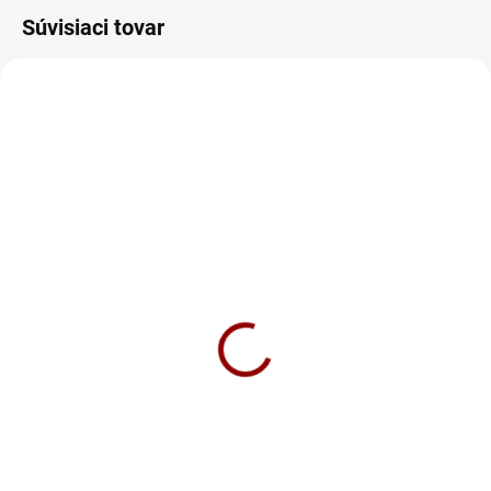
Súvisiaci tovar
ODPORÚČAME
SKLADOM
NA DOTAZ
Nabíjačka CTEK MXS 5.0
Nabíjačka CTEK MXS 7.0
NEW 12V 5A
12V 7A
89 €
167 €
Do košíka
Do košíka
CTEK MXS 5.0 NEW je vylepšená
⚡ Nabíjačka CTEK MXS 7.0 –
plne automatická 8-kroková
plne automatická 8-kroková
nabíjačka 🔋 s tepelným čidlom
univerzálna nabíjačka pre všetky
🌡️. Vhodná pre všetky 12V batérie,
12V batérie (kvapalný elektrolyt,