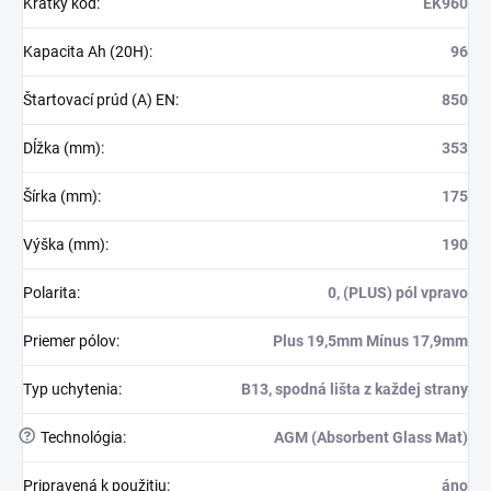
Krátky kód
:
EK960
Kapacita Ah (20H)
:
96
Štartovací prúd (A) EN
:
850
Dĺžka (mm)
:
353
Šírka (mm)
:
175
Výška (mm)
:
190
Polarita
:
0, (PLUS) pól vpravo
Priemer pólov
:
Plus 19,5mm Mínus 17,9mm
Typ uchytenia
:
B13, spodná lišta z každej strany
?
Technológia
:
AGM (Absorbent Glass Mat)
Pripravená k použitiu
:
áno