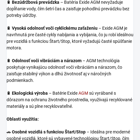
🔋
Bezúdržbová prevádzka
– Batéria Exide AGM nevyžaduje
dopĺňanie vody, čím šetrí čas a zaisťuje pohodlnú prevádzku bez
potreby údržby.
🔋
Vysoká odolnosť voči cyklickému zaťaženiu
– Exide AGM je
navrhnutá pre časté cykly nabíjania a vybíjania, čo ju robí ideálnou
pre vozidlá s funkciou Štart/Stop, ktoré vyžadujú časté spúšťanie
motora.
🔋
Odolnosť voči vibráciám a nárazom
– AGM technológia
poskytuje vynikajúcu odolnosť voči vibráciám a nárazom, čo
zaisťuje stabilný výkon a dlhú životnosť aj v náročných
podmienkach.
🔋
Ekologická výroba
– Batérie Exide
AGM
sú vyrábané s
dôrazom na ochranu životného prostredia, využívajú recyklované
materiály a sú plne recyklovateľné.
Oblasti využitia:
🚗
Osobné vozidlá s funkciou Štart/Stop
– Ideálna pre moderné
osobné vozidlá, ktoré sú vybavené technológiou Štart/Stop, čím