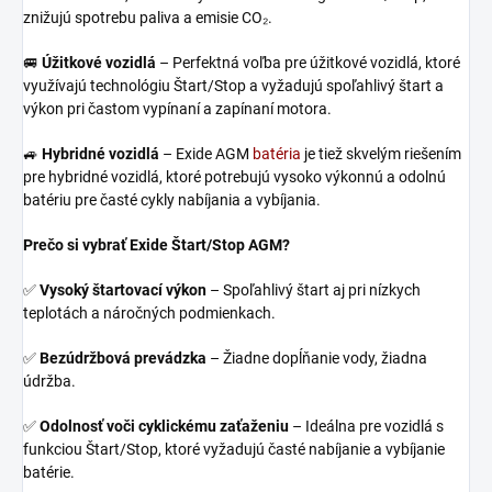
znižujú spotrebu paliva a emisie CO₂.
🚐
Úžitkové vozidlá
– Perfektná voľba pre úžitkové vozidlá, ktoré
využívajú technológiu Štart/Stop a vyžadujú spoľahlivý štart a
výkon pri častom vypínaní a zapínaní motora.
🚙
Hybridné vozidlá
– Exide AGM
batéria
je tiež skvelým riešením
pre hybridné vozidlá, ktoré potrebujú vysoko výkonnú a odolnú
batériu pre časté cykly nabíjania a vybíjania.
Prečo si vybrať Exide Štart/Stop AGM?
✅
Vysoký štartovací výkon
– Spoľahlivý štart aj pri nízkych
teplotách a náročných podmienkach.
✅
Bezúdržbová prevádzka
– Žiadne dopĺňanie vody, žiadna
údržba.
✅
Odolnosť voči cyklickému zaťaženiu
– Ideálna pre vozidlá s
funkciou Štart/Stop, ktoré vyžadujú časté nabíjanie a vybíjanie
batérie.