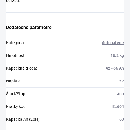
údržbu.
Dodatočné parametre
Kategória
:
Autobatérie
Hmotnosť
:
16.2 kg
Kapacitná trieda
:
42 - 66 Ah
Napätie
:
12V
Štart/Stop
:
áno
Krátky kód
:
EL604
Kapacita Ah (20H)
:
60