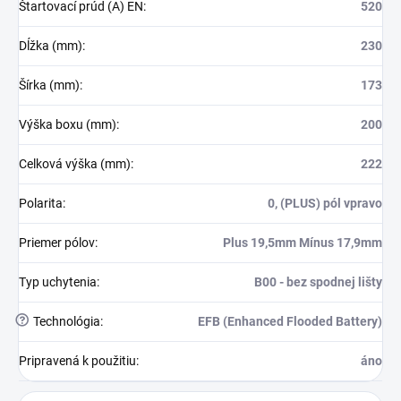
Štartovací prúd (A) EN
:
520
Dĺžka (mm)
:
230
Šírka (mm)
:
173
Výška boxu (mm)
:
200
Celková výška (mm)
:
222
Polarita
:
0, (PLUS) pól vpravo
Priemer pólov
:
Plus 19,5mm Mínus 17,9mm
Typ uchytenia
:
B00 - bez spodnej lišty
?
Technológia
:
EFB (Enhanced Flooded Battery)
Pripravená k použitiu
:
áno