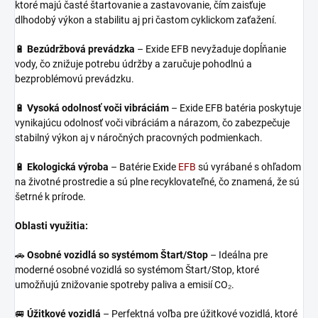
ktoré majú časté štartovanie a zastavovanie, čím zaisťuje
dlhodobý výkon a stabilitu aj pri častom cyklickom zaťažení.
🔋
Bezúdržbová prevádzka
– Exide EFB nevyžaduje dopĺňanie
vody, čo znižuje potrebu údržby a zaručuje pohodlnú a
bezproblémovú prevádzku.
🔋
Vysoká odolnosť voči vibráciám
– Exide EFB batéria poskytuje
vynikajúcu odolnosť voči vibráciám a nárazom, čo zabezpečuje
stabilný výkon aj v náročných pracovných podmienkach.
🔋
Ekologická výroba
– Batérie Exide
EFB
sú vyrábané s ohľadom
na životné prostredie a sú plne recyklovateľné, čo znamená, že sú
šetrné k prírode.
Oblasti využitia:
🚗
Osobné vozidlá so systémom Štart/Stop
– Ideálna pre
moderné osobné vozidlá so systémom Štart/Stop, ktoré
umožňujú znižovanie spotreby paliva a emisií CO₂.
🚐
Úžitkové vozidlá
– Perfektná voľba pre úžitkové vozidlá, ktoré