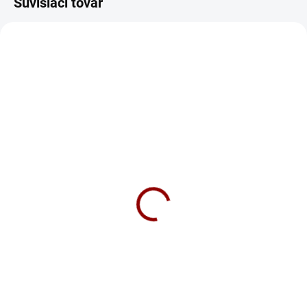
Súvisiaci tovar
ODPORÚČAME
SKLADOM
NA DOTAZ
Nabíjačka CTEK MXS 5.0
Nabíjačka CTEK MXS 7.0
NEW 12V 5A
12V 7A
89 €
167 €
Do košíka
Do košíka
CTEK MXS 5.0 NEW je vylepšená
⚡ Nabíjačka CTEK MXS 7.0 –
plne automatická 8-kroková
plne automatická 8-kroková
nabíjačka 🔋 s tepelným čidlom
univerzálna nabíjačka pre všetky
🌡️. Vhodná pre všetky 12V batérie,
12V batérie (kvapalný elektrolyt,
vrátane AGM a GEL. Má režim na
MF, Ca/Ca, AGM, GEL). 🔋