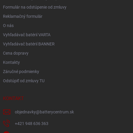
Formulár na odstúpenie od zmluvy
Reklamačný formulár
O nás
Vyhľadávač batérií VARTA
Vyhľadávač batérií BANNER
Cena dopravy
Kontakty
Záručné podmienky
Odstúpiť od zmluvy TU
KONTAKT
objednavky
@
batterycentrum.sk
+421 948 636 363