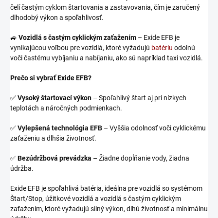
čelí častým cyklom štartovania a zastavovania, čím je zaručený
dlhodobý výkon a spoľahlivosť.
🚙
Vozidlá s častým cyklickým zaťažením
– Exide EFB je
vynikajúcou voľbou pre vozidlá, ktoré vyžadujú
batériu
odolnú
voči častému vybíjaniu a nabíjaniu, ako sú napríklad taxi vozidlá.
Prečo si vybrať Exide EFB?
✅
Vysoký štartovací výkon
– Spoľahlivý štart aj pri nízkych
teplotách a náročných podmienkach.
✅
Vylepšená technológia EFB
– Vyššia odolnosť voči cyklickému
zaťaženiu a dlhšia životnosť.
✅
Bezúdržbová prevádzka
– Žiadne dopĺňanie vody, žiadna
údržba.
Exide EFB je spoľahlivá batéria, ideálna pre vozidlá so systémom
Štart/Stop, úžitkové vozidlá a vozidlá s častým cyklickým
zaťažením, ktoré vyžadujú silný výkon, dlhú životnosť a minimálnu