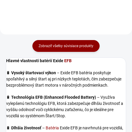
oživenie hlboko vybitých...
Diagnostikuje stav batérie,...
Zobraziť všetky súvisiace produkty
Hlavné vlastnosti batérií Exide
EFB
🔋
Vysoký štartovací výkon
– Exide EFB batéria poskytuje
spoľahlivý a silný štart aj pri nízkych teplotách, čím zabezpečuje
bezproblémový štart motora v náročných podmienkach.
🔋
Technológia EFB (Enhanced Flooded Battery)
– Využíva
vylepšenú technológiu EFB, ktorá zabezpečuje dlhšiu životnosť a
vyššiu odolnosť voči cyklickému zaťaženiu, čo je ideálne pre
vozidlá so systémom Štart/Stop.
🔋
Dlhšia životnosť
–
Batéria
Exide EFB je navrhnutá pre vozidlá,