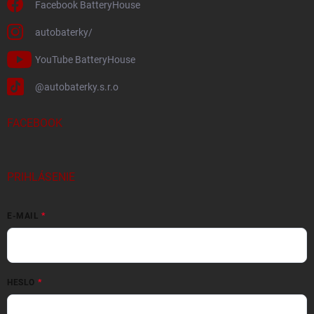
Facebook BatteryHouse
autobaterky/
YouTube BatteryHouse
@autobaterky.s.r.o
FACEBOOK
PRIHLÁSENIE
E-MAIL
HESLO