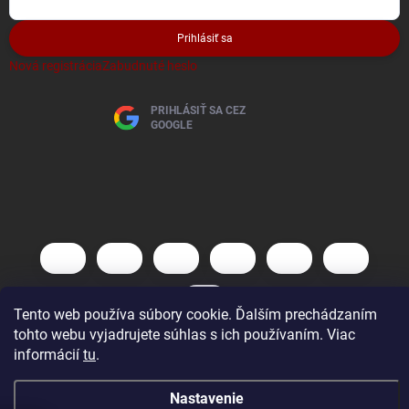
Prihlásiť sa
Nová registrácia
Zabudnuté heslo
PRIHLÁSIŤ SA CEZ
GOOGLE
Tento web používa súbory cookie. Ďalším prechádzaním
tohto webu vyjadrujete súhlas s ich používaním. Viac
informácií
tu
.
Copyright 2026
AutoBaterky
. Všetky práva vyhradené.
Vytvoril Shoptet
Nastavenie