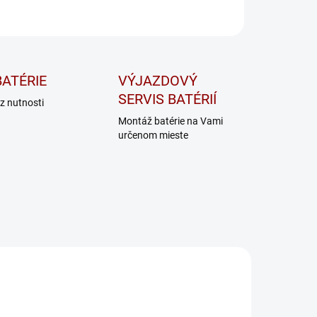
OPÝTAŤ SA
STRÁŽIŤ
ATÉRIE
VÝJAZDOVÝ
SERVIS BATÉRIÍ
z nutnosti
Montáž batérie na Vami
určenom mieste
TM400A
TM260