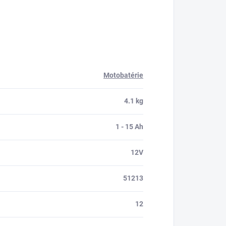
Motobatérie
4.1 kg
1 - 15 Ah
12V
51213
12