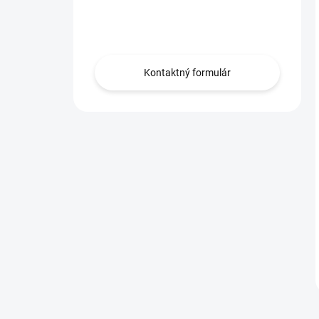
Máte otázku?
Obráťte sa na nás.
Kontaktný formulár