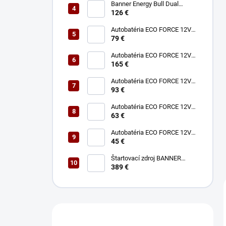
Banner Energy Bull Dual
Power 12V 75Ah 680A
126 €
Autobatéria ECO FORCE 12V
75Ah 680A
79 €
Autobatéria ECO FORCE 12V
180Ah 1050A
165 €
Autobatéria ECO FORCE 12V
100Ah 760A
93 €
Autobatéria ECO FORCE 12V
60Ah 490A
63 €
Autobatéria ECO FORCE 12V
45Ah 360A
45 €
Štartovací zdroj BANNER
BOOSTER 12V P3 EVO MAX
389 €