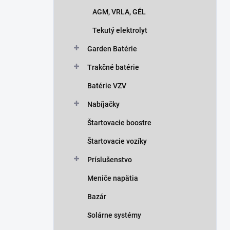
n
AGM, VRLA, GÉL
e
l
Tekutý elektrolyt
Garden Batérie
Trakčné batérie
Batérie VZV
Nabíjačky
Štartovacie boostre
Štartovacie vozíky
Príslušenstvo
Meniče napätia
Bazár
Solárne systémy