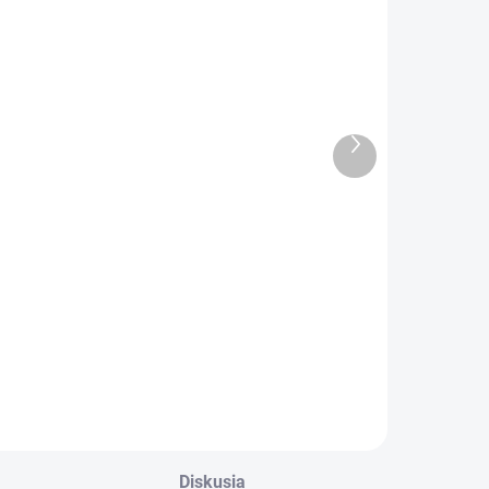
SKLADOM
SKLADOM
OPTIMATE 1
OPTIMATE 7
abíjačka
nabíjačka
/12V 0,6A
12/24V
Ďalší
TM400a
10A/5A TM260
produkt
39 €
139 €
Do košíka
Do košíka
ptimate 1 6V–
Optimate 7 12V–
2V
24V je výkonná
e automatická
automatická
abíjačka vhodná
nabíjačka vhodná
a domáce
na domáce aj
oužitie. Nabíja,
profesionálne
estuje a udržiava
použitie. Nabíja,
lovené batérie (2–
testuje a udržiava
8 Ah) v
olovené batérie (1–
Diskusia