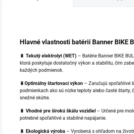
režim na oživenie
inteligentný 7-
o
hlboko vybitých...
stupňový...
P
6
Hlavné vlastnosti batérií Banner BIKE 
🔋
Tekutý elektrolyt (WET)
– Batérie Banner BIKE BULL
ktorá poskytuje dostatočný výkon a stabilitu, čím zab
každých podmienok.
🔋
Optimálny
štartovací výkon
– Zaručujú spoľahlivé š
podmienkach ako sú nízke teploty alebo časté štarty, č
snežné skútre.
🔋
Vhodné pre širokú škálu vozidiel
– Určené pre motoc
potrebné spoľahlivé a stabilné napájanie.
🔋
Ekologická výroba
– Vyrobená s ohľadom na životné