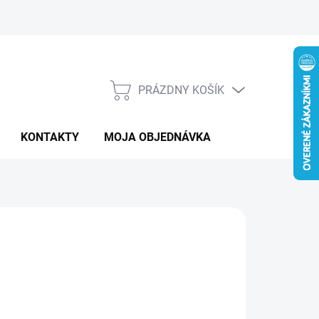
PRÁZDNY KOŠÍK
NÁKUPNÝ
KOŠÍK
KONTAKTY
MOJA OBJEDNÁVKA
:
BANNER
 €
otková
LADOM
: