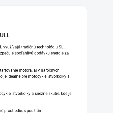
ptimálnom stave.
400 Ah) v
odporuje režimy
optimálnom
V a...
stave....
BULL
 využívajú tradičnú technológiu SLI,
ezpečuje spoľahlivú dodávku energie za
tartovanie motora, aj v náročných
o je ideálne pre motocykle, štvorkolky a
ykle, štvorkolky a snežné skútre, kde je
 prostredie, s použitím