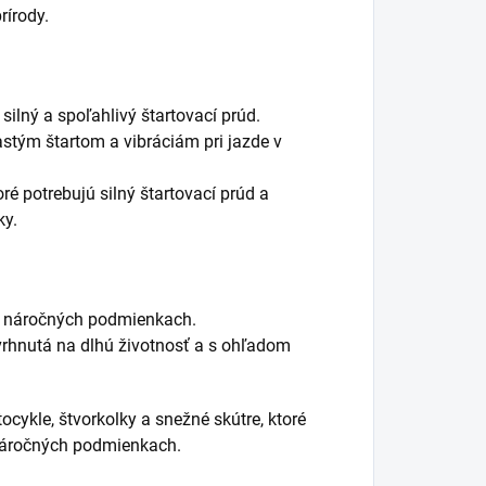
rírody.
silný a spoľahlivý štartovací prúd.
častým štartom a vibráciám pri jazde v
ré potrebujú silný štartovací prúd a
ky.
 v náročných podmienkach.
vrhnutá na dlhú životnosť a s ohľadom
cykle, štvorkolky a snežné skútre, ktoré
 náročných podmienkach.