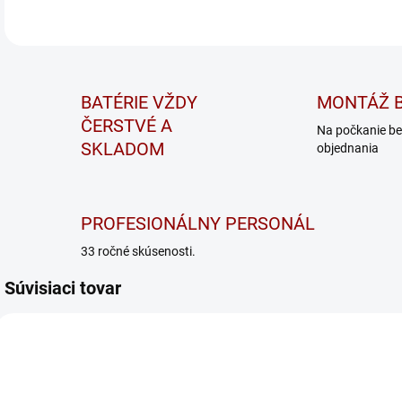
BATÉRIE VŽDY
MONTÁŽ B
ČERSTVÉ A
Na počkanie be
SKLADOM
objednania
PROFESIONÁLNY PERSONÁL
33 ročné skúsenosti.
Súvisiaci tovar
ODPORÚČAME
CTEK MXS 5.0 NEW
VICTRON ENERGY 12V
5A