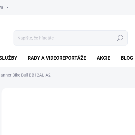
va
Hľadať
SLUŽBY
RADY A VIDEOREPORTÁŽE
AKCIE
BLOG
Banner Bike Bull BB12AL-A2
Neohodnotené
Podrobnosti hodnotenia
ZNAČKA
39
Jedn
SK
cena