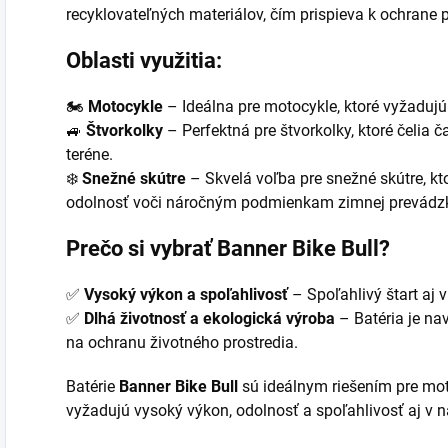
recyklovateľných materiálov, čím prispieva k ochrane p
Oblasti využitia:
🏍️
Motocykle
– Ideálna pre motocykle, ktoré vyžadujú 
🚙
Štvorkolky
– Perfektná pre štvorkolky, ktoré čelia 
teréne.
❄️
Snežné skútre
– Skvelá voľba pre snežné skútre, kto
odolnosť voči náročným podmienkam zimnej prevádz
Prečo si vybrať Banner Bike Bull?
✅
Vysoký výkon a spoľahlivosť
– Spoľahlivý štart aj
✅
Dlhá životnosť a ekologická výroba
– Batéria je na
na ochranu životného prostredia.
Batérie
Banner Bike Bull
sú ideálnym riešením pre moto
vyžadujú vysoký výkon, odolnosť a spoľahlivosť aj v