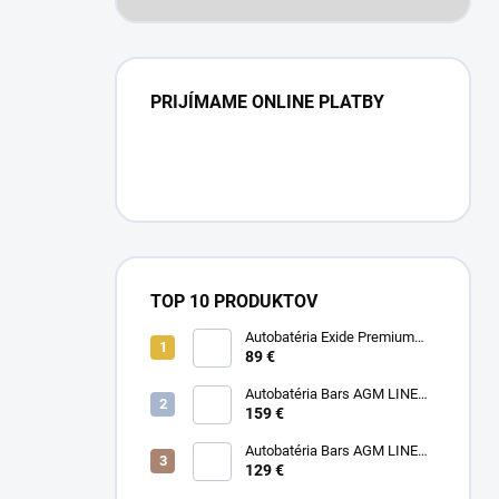
PRIJÍMAME ONLINE PLATBY
TOP 10 PRODUKTOV
Autobatéria Exide Premium
12V 77Ah 760A
89 €
Autobatéria Bars AGM LINE
12V 95Ah 850A
159 €
Autobatéria Bars AGM LINE
12V 70Ah 760A
129 €