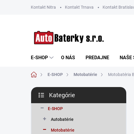
Prejsť
Kontakt Nitra
Kontakt Trnava
Kontakt Bratisla
na
obsah
E-SHOP
O NÁS
PREDAJNE
NAŠE 
Domov
E-SHOP
Motobatérie
Motobatéria 
B
Kategórie
o
Preskočiť
č
kategórie
n
E-SHOP
ý
Autobatérie
p
a
Motobatérie