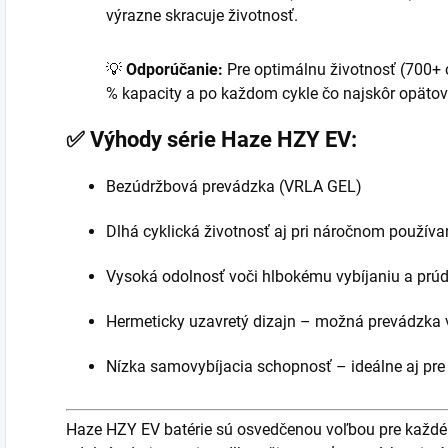
výrazne skracuje životnosť.
💡
Odporúčanie:
Pre optimálnu životnosť (700+ c
% kapacity a po každom cykle čo najskôr opätov
✅ Výhody série Haze HZY EV:
Bezúdržbová prevádzka (VRLA GEL)
Dlhá cyklická životnosť aj pri náročnom používa
Vysoká odolnosť voči hlbokému vybíjaniu a pr
Hermeticky uzavretý dizajn – možná prevádzka 
Nízka samovybíjacia schopnosť – ideálne aj pre
Haze HZY EV batérie sú osvedčenou voľbou pre každého