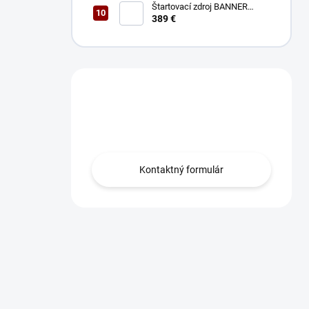
Štartovací zdroj BANNER
BOOSTER 12V P3 EVO MAX
389 €
Máte otázku?
Obráťte sa na nás.
Kontaktný formulár