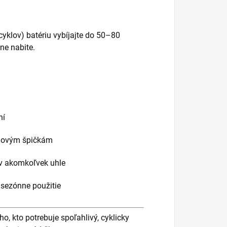
yklov) batériu vybíjajte do 50–80
ne nabite.
ní
údovým špičkám
v akomkoľvek uhle
 sezónne použitie
, kto potrebuje spoľahlivý, cyklicky