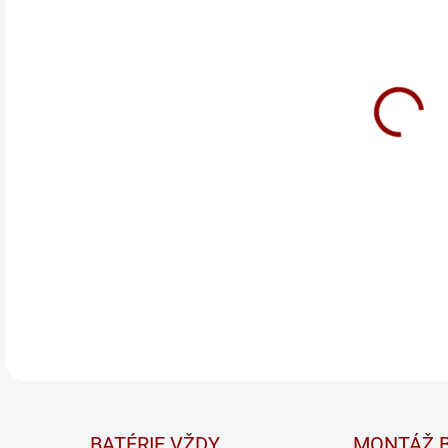
Výk
vozí
cykl
Pri
Na p
DETA
BATÉRIE VŽDY
MONTÁŽ B