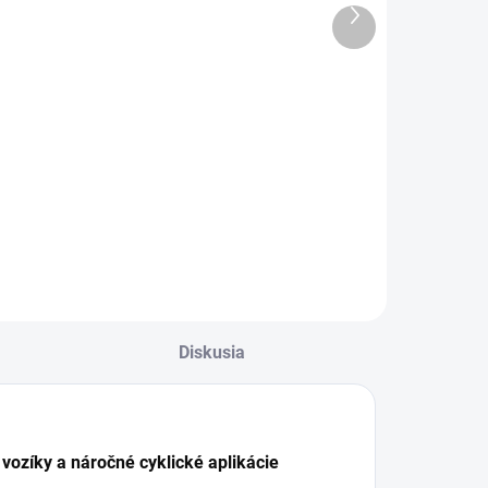
Basic 24V 13A
Basic 24V 30A
Ďalší
produkt
369 €
502 €
Do košíka
Do košíka
 Banner
🔋 Banner
HARGER HF
CHARGER HF
ASIC 24-13 je
BASIC 24-30 je
ýkonná a
výkonná
poľahlivá 24V
univerzálna
abíjačka vhodná
nabíjačka pre veľké
re veľké batérie. ⚡
batérie. Má
ikroprocesorové
mikroprocesorové
iadenie,
riadenie,
Diskusia
nergetická
energetickú
spornosť, ochrana
účinnosť a flexibilné
roti prepólovaniu
nabíjacie režimy pre
...
mokré,...
vozíky a náročné cyklické aplikácie