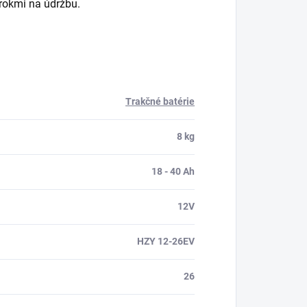
árokmi na údržbu.
Trakčné batérie
8 kg
18 - 40 Ah
12V
HZY 12-26EV
26