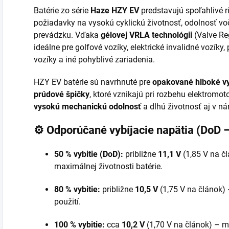
Batérie zo série
Haze HZY EV
predstavujú spoľahlivé ri
požiadavky na vysokú cyklickú životnosť, odolnosť vo
prevádzku. Vďaka
gélovej VRLA technológii
(Valve Reg
ideálne pre golfové vozíky, elektrické invalidné vozíky,
vozíky a iné pohyblivé zariadenia.
HZY EV batérie sú navrhnuté pre
opakované hlboké vy
prúdové špičky
, ktoré vznikajú pri rozbehu elektromot
vysokú mechanickú odolnosť
a dlhú životnosť aj v 
⚙️
Odporúčané vybíjacie napätia (DoD –
50 % vybitie (DoD):
približne
11,1 V
(1,85 V na čl
maximálnej životnosti batérie.
80 % vybitie:
približne
10,5 V
(1,75 V na článok)
použití.
100 % vybitie:
cca
10,2 V
(1,70 V na článok) – m