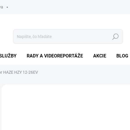
va
Hľadať
SLUŽBY
RADY A VIDEOREPORTÁŽE
AKCIE
BLOG
or HAZE HZY 12-26EV
Neohodnotené
Podrobnosti hodnotenia
ZNAČKA
13
Jedn
NA
cena