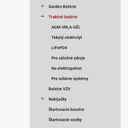
n
Garden Batérie
e
l
Trakčné batérie
AGM-VRLA-GÉL
Tekutý elektrolyt
LiFePO4
Pre záložné zdroje
Na elektropohon
Pre solárne systémy
Batérie VZV
Nabíjačky
Štartovacie boostre
Štartovacie vozíky