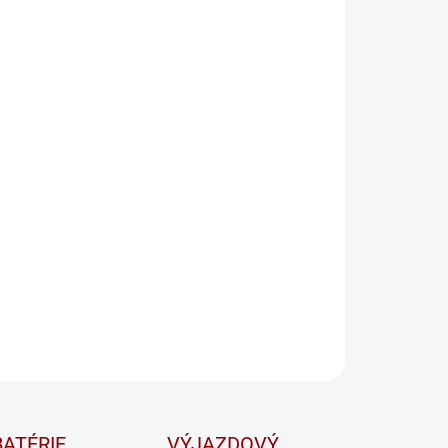
−
+
Pridať do košíka
onná
trakčná GEL batéria
pre elektrické vozíky, golfové
ky a čistiace stroje ⚡ Bezúdržbová prevádzka, vysoká
ická životnosť a spoľahlivý rozbeh aj pri zaťažení 🔋
 osobnom odbere na predajni platí táto cena pri odovzdaní
starého kusu adekvátnej veľkosti.
ožiadanie overíme dostupnosť tovaru a v prípade potreby
vám radi pomôžeme nájsť vhodnú alternatívu
ILNÉ INFORMÁCIE
OPÝTAŤ SA
STRÁŽIŤ
ATÉRIE
VÝJAZDOVÝ