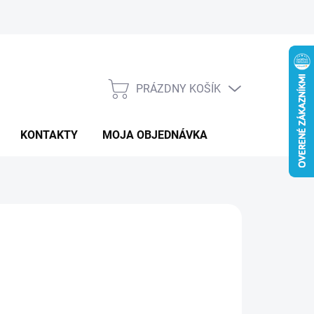
PRÁZDNY KOŠÍK
NÁKUPNÝ
KOŠÍK
KONTAKTY
MOJA OBJEDNÁVKA
:
HAZE
1 €
otková
 DOTAZ
: