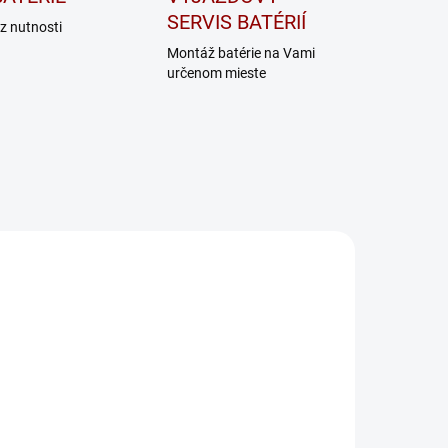
SERVIS BATÉRIÍ
z nutnosti
Montáž batérie na Vami
určenom mieste
HF BASIC 24V 13A
HF BASIC 24V 30A
NA DOTAZ
SKLADOM
Nabíjačka
Nabíjačka
Banner HF
Banner HF