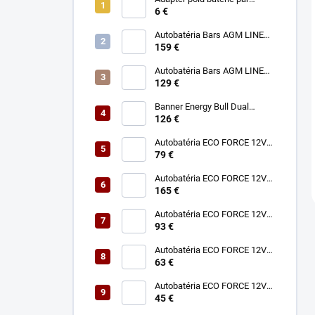
(PLUS,MINUS) 3 → 1
6 €
Autobatéria Bars AGM LINE
12V 95Ah 850A
159 €
Autobatéria Bars AGM LINE
12V 70Ah 760A
129 €
Banner Energy Bull Dual
Power 12V 75Ah 680A
126 €
Autobatéria ECO FORCE 12V
75Ah 680A
79 €
Autobatéria ECO FORCE 12V
180Ah 1050A
165 €
Autobatéria ECO FORCE 12V
100Ah 760A
93 €
Autobatéria ECO FORCE 12V
60Ah 490A
63 €
Autobatéria ECO FORCE 12V
45Ah 360A
45 €