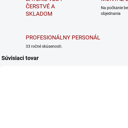
ČERSTVÉ A
Na počkanie be
SKLADOM
objednania
PROFESIONÁLNY PERSONÁL
33 ročné skúsenosti.
Súvisiaci tovar
HF BASIC 12V 13A
HF BASIC 12V 30A
SKLADOM
NA DOTAZ
Banner HF
Nabíjačka
Basic 12V 13A
Banner HF