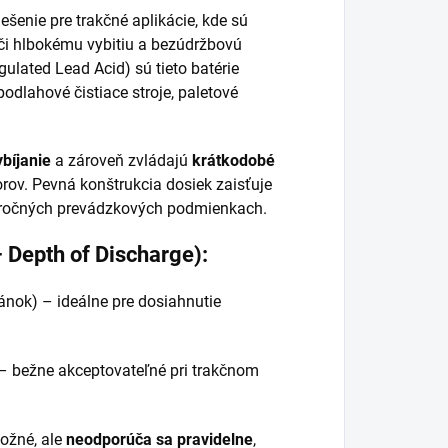
ešenie pre trakčné aplikácie, kde sú
či hlbokému vybitiu a bezúdržbovú
ulated Lead Acid) sú tieto batérie
 podlahové čistiace stroje, paletové
bíjanie
a zároveň zvládajú
krátkodobé
orov. Pevná konštrukcia dosiek zaisťuje
náročných prevádzkových podmienkach.
 Depth of Discharge):
ánok) – ideálne pre dosiahnutie
 – bežne akceptovateľné pri trakčnom
ožné, ale
neodporúča sa pravidelne
,