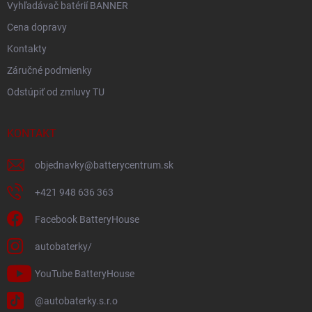
Vyhľadávač batérií BANNER
Cena dopravy
Kontakty
Záručné podmienky
Odstúpiť od zmluvy TU
KONTAKT
objednavky
@
batterycentrum.sk
+421 948 636 363
Facebook BatteryHouse
autobaterky/
YouTube BatteryHouse
@autobaterky.s.r.o