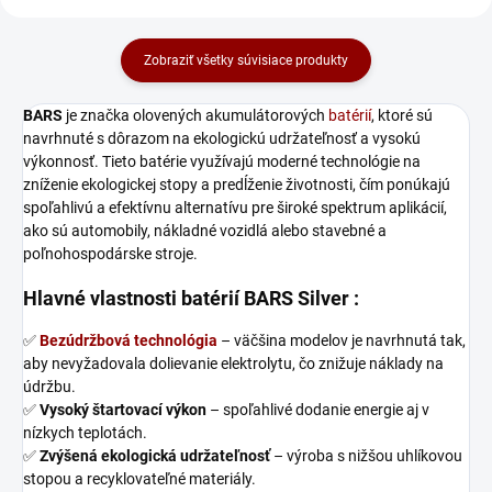
Zobraziť všetky súvisiace produkty
BARS
je značka olovených akumulátorových
batérií
, ktoré sú
navrhnuté s dôrazom na ekologickú udržateľnosť a vysokú
výkonnosť. Tieto batérie využívajú moderné technológie na
zníženie ekologickej stopy a predĺženie životnosti, čím ponúkajú
spoľahlivú a efektívnu alternatívu pre široké spektrum aplikácií,
ako sú automobily, nákladné vozidlá alebo stavebné a
poľnohospodárske stroje.
Hlavné vlastnosti batérií BARS Silver :
✅
Bezúdržbová technológia
– väčšina modelov je navrhnutá tak,
aby nevyžadovala dolievanie elektrolytu, čo znižuje náklady na
údržbu.
✅
Vysoký štartovací výkon
– spoľahlivé dodanie energie aj v
nízkych teplotách.
✅
Zvýšená ekologická udržateľnosť
– výroba s nižšou uhlíkovou
stopou a recyklovateľné materiály.