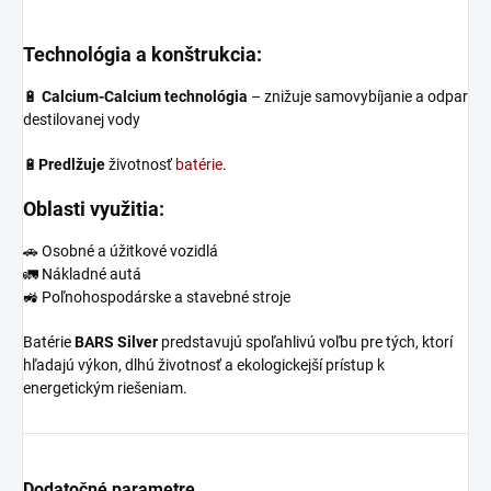
Technológia a konštrukcia:
🔋
Calcium-Calcium technológia
– znižuje samovybíjanie a odpar
destilovanej vody
🔋
Predlžuje
životnosť
batérie
.
Oblasti využitia:
🚗 Osobné a úžitkové vozidlá
🚛 Nákladné autá
🚜 Poľnohospodárske a stavebné stroje
Batérie
BARS Silver
predstavujú spoľahlivú voľbu pre tých, ktorí
hľadajú výkon, dlhú životnosť a ekologickejší prístup k
energetickým riešeniam.
Dodatočné parametre