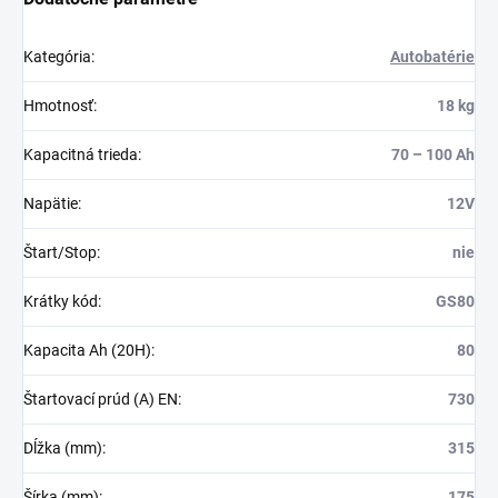
Kategória
:
Autobatérie
Hmotnosť
:
18 kg
Kapacitná trieda
:
70 – 100 Ah
Napätie
:
12V
Štart/Stop
:
nie
Krátky kód
:
GS80
Kapacita Ah (20H)
:
80
Štartovací prúd (A) EN
:
730
Dĺžka (mm)
:
315
Šírka (mm)
:
175